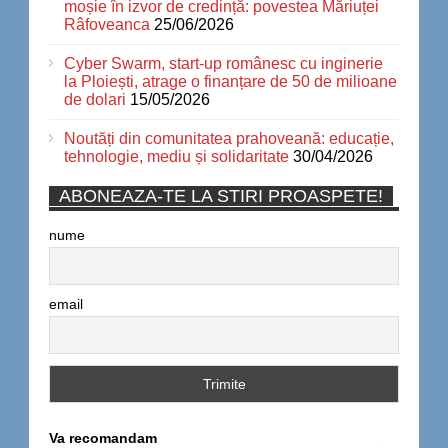
moșie în izvor de credință: povestea Măriuței
Râfoveanca
25/06/2026
Cyber Swarm, start-up românesc cu inginerie
la Ploiești, atrage o finanțare de 50 de milioane
de dolari
15/05/2026
Noutăți din comunitatea prahoveană: educație,
tehnologie, mediu și solidaritate
30/04/2026
ABONEAZA-TE LA STIRI PROASPETE!
nume
email
Va recomandam