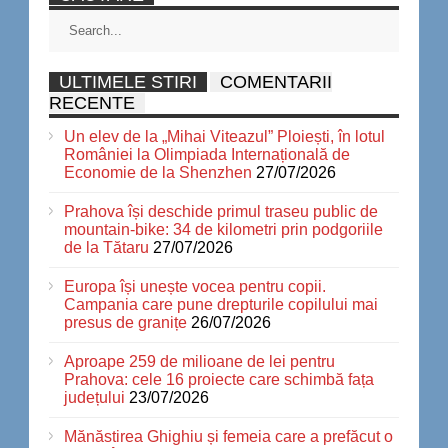
ULTIMELE STIRI
COMENTARII
RECENTE
Un elev de la „Mihai Viteazul” Ploiești, în lotul
României la Olimpiada Internațională de
Economie de la Shenzhen
27/07/2026
Prahova își deschide primul traseu public de
mountain-bike: 34 de kilometri prin podgoriile
de la Tătaru
27/07/2026
Europa își unește vocea pentru copii.
Campania care pune drepturile copilului mai
presus de granițe
26/07/2026
Aproape 259 de milioane de lei pentru
Prahova: cele 16 proiecte care schimbă fața
județului
23/07/2026
Mănăstirea Ghighiu și femeia care a prefăcut o