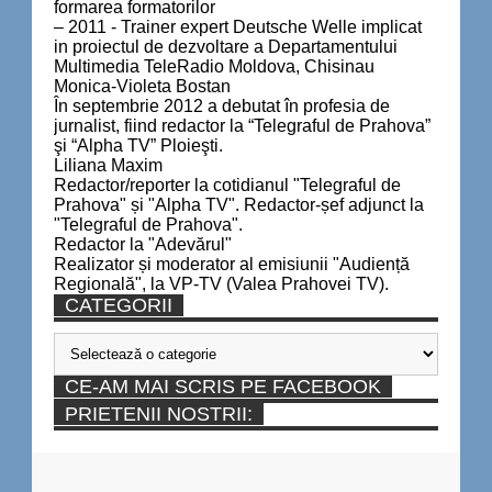
formarea formatorilor
– 2011 - Trainer expert Deutsche Welle implicat
in proiectul de dezvoltare a Departamentului
Multimedia TeleRadio Moldova, Chisinau
Monica-Violeta Bostan
În septembrie 2012 a debutat în profesia de
jurnalist, fiind redactor la “Telegraful de Prahova”
şi “Alpha TV” Ploieşti.
Liliana Maxim
Redactor/reporter la cotidianul "Telegraful de
Prahova" și "Alpha TV". Redactor-șef adjunct la
"Telegraful de Prahova".
Redactor la "Adevărul"
Realizator și moderator al emisiunii "Audiență
Regională", la VP-TV (Valea Prahovei TV).
CATEGORII
Categorii
CE-AM MAI SCRIS PE FACEBOOK
PRIETENII NOSTRII: