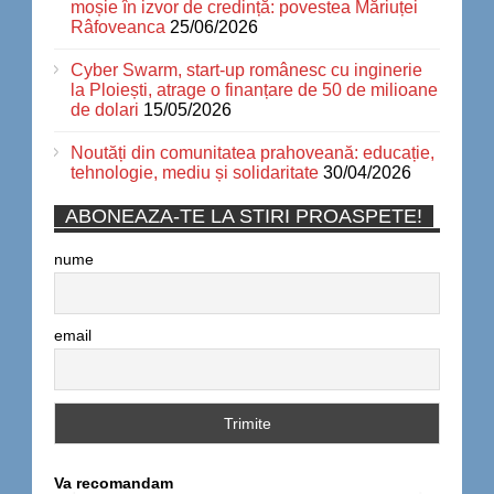
moșie în izvor de credință: povestea Măriuței
Râfoveanca
25/06/2026
Cyber Swarm, start-up românesc cu inginerie
la Ploiești, atrage o finanțare de 50 de milioane
de dolari
15/05/2026
Noutăți din comunitatea prahoveană: educație,
tehnologie, mediu și solidaritate
30/04/2026
ABONEAZA-TE LA STIRI PROASPETE!
nume
email
Va recomandam