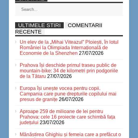
ULTIMELE STIRI
COMENTARII
RECENTE
Un elev de la „Mihai Viteazul” Ploiești, în lotul
României la Olimpiada Internațională de
Economie de la Shenzhen
27/07/2026
Prahova își deschide primul traseu public de
mountain-bike: 34 de kilometri prin podgoriile
de la Tătaru
27/07/2026
Europa își unește vocea pentru copii.
Campania care pune drepturile copilului mai
presus de granițe
26/07/2026
Aproape 259 de milioane de lei pentru
Prahova: cele 16 proiecte care schimbă fața
județului
23/07/2026
Mănăstirea Ghighiu și femeia care a prefăcut o