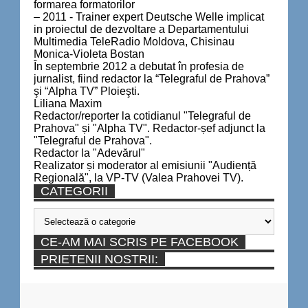
formarea formatorilor
– 2011 - Trainer expert Deutsche Welle implicat
in proiectul de dezvoltare a Departamentului
Multimedia TeleRadio Moldova, Chisinau
Monica-Violeta Bostan
În septembrie 2012 a debutat în profesia de
jurnalist, fiind redactor la “Telegraful de Prahova”
şi “Alpha TV” Ploieşti.
Liliana Maxim
Redactor/reporter la cotidianul "Telegraful de
Prahova" și "Alpha TV". Redactor-șef adjunct la
"Telegraful de Prahova".
Redactor la "Adevărul"
Realizator și moderator al emisiunii "Audiență
Regională", la VP-TV (Valea Prahovei TV).
CATEGORII
Categorii
CE-AM MAI SCRIS PE FACEBOOK
PRIETENII NOSTRII: