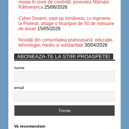
moșie în izvor de credință: povestea Măriuței
Râfoveanca
25/06/2026
Cyber Swarm, start-up românesc cu inginerie
la Ploiești, atrage o finanțare de 50 de milioane
de dolari
15/05/2026
Noutăți din comunitatea prahoveană: educație,
tehnologie, mediu și solidaritate
30/04/2026
ABONEAZA-TE LA STIRI PROASPETE!
nume
email
Va recomandam