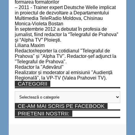
formarea formatorilor
– 2011 - Trainer expert Deutsche Welle implicat
in proiectul de dezvoltare a Departamentului
Multimedia TeleRadio Moldova, Chisinau
Monica-Violeta Bostan
În septembrie 2012 a debutat în profesia de
jurnalist, fiind redactor la “Telegraful de Prahova”
şi “Alpha TV” Ploieşti.
Liliana Maxim
Redactor/reporter la cotidianul "Telegraful de
Prahova" și "Alpha TV". Redactor-șef adjunct la
"Telegraful de Prahova".
Redactor la "Adevărul"
Realizator și moderator al emisiunii "Audiență
Regională", la VP-TV (Valea Prahovei TV).
CATEGORII
Categorii
CE-AM MAI SCRIS PE FACEBOOK
PRIETENII NOSTRII: