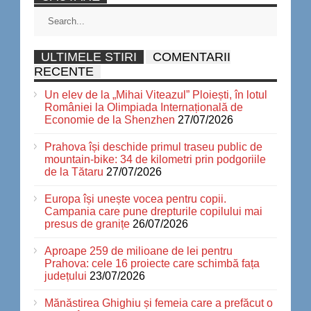
ULTIMELE STIRI
COMENTARII
RECENTE
Un elev de la „Mihai Viteazul” Ploiești, în lotul
României la Olimpiada Internațională de
Economie de la Shenzhen
27/07/2026
Prahova își deschide primul traseu public de
mountain-bike: 34 de kilometri prin podgoriile
de la Tătaru
27/07/2026
Europa își unește vocea pentru copii.
Campania care pune drepturile copilului mai
presus de granițe
26/07/2026
Aproape 259 de milioane de lei pentru
Prahova: cele 16 proiecte care schimbă fața
județului
23/07/2026
Mănăstirea Ghighiu și femeia care a prefăcut o