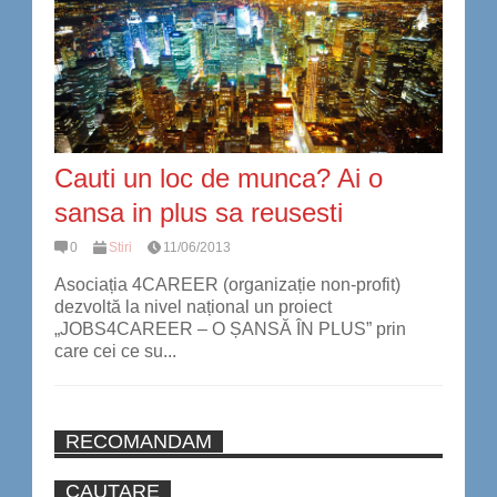
Cauti un loc de munca? Ai o
sansa in plus sa reusesti
0
Stiri
11/06/2013
Asociația 4CAREER (organizație non-profit)
dezvoltă la nivel național un proiect
„JOBS4CAREER – O ȘANSĂ ÎN PLUS” prin
care cei ce su...
RECOMANDAM
CAUTARE