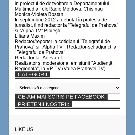
in proiectul de dezvoltare a Departamentului
Multimedia TeleRadio Moldova, Chisinau
Monica-Violeta Bostan
În septembrie 2012 a debutat în profesia de
jurnalist, fiind redactor la “Telegraful de Prahova”
şi “Alpha TV” Ploieşti.
Liliana Maxim
Redactor/reporter la cotidianul "Telegraful de
Prahova" și "Alpha TV". Redactor-șef adjunct la
"Telegraful de Prahova".
Redactor la "Adevărul"
Realizator și moderator al emisiunii "Audiență
Regională", la VP-TV (Valea Prahovei TV).
CATEGORII
Categorii
CE-AM MAI SCRIS PE FACEBOOK
PRIETENII NOSTRII:
LIKE US!