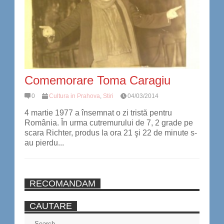
Comemorare Toma Caragiu
0
Cultura in Prahova
,
Stiri
04/03/2014
4 martie 1977 a însemnat o zi tristă pentru
România. În urma cutremurului de 7, 2 grade pe
scara Richter, produs la ora 21 şi 22 de minute s-
au pierdu...
RECOMANDAM
CAUTARE