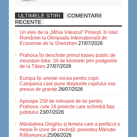
ULTIMELE STIRI
COMENTARII
RECENTE
Un elev de la „Mihai Viteazul” Ploiești, în lotul
României la Olimpiada Internațională de
Economie de la Shenzhen
27/07/2026
Prahova își deschide primul traseu public de
mountain-bike: 34 de kilometri prin podgoriile
de la Tătaru
27/07/2026
Europa își unește vocea pentru copii.
Campania care pune drepturile copilului mai
presus de granițe
26/07/2026
Aproape 259 de milioane de lei pentru
Prahova: cele 16 proiecte care schimbă fața
județului
23/07/2026
Mănăstirea Ghighiu și femeia care a prefăcut o
moșie în izvor de credință: povestea Măriuței
Râfoveanca
25/06/2026