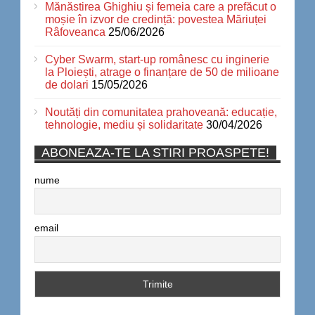
Mănăstirea Ghighiu și femeia care a prefăcut o
moșie în izvor de credință: povestea Măriuței
Râfoveanca
25/06/2026
Cyber Swarm, start-up românesc cu inginerie
la Ploiești, atrage o finanțare de 50 de milioane
de dolari
15/05/2026
Noutăți din comunitatea prahoveană: educație,
tehnologie, mediu și solidaritate
30/04/2026
ABONEAZA-TE LA STIRI PROASPETE!
nume
email