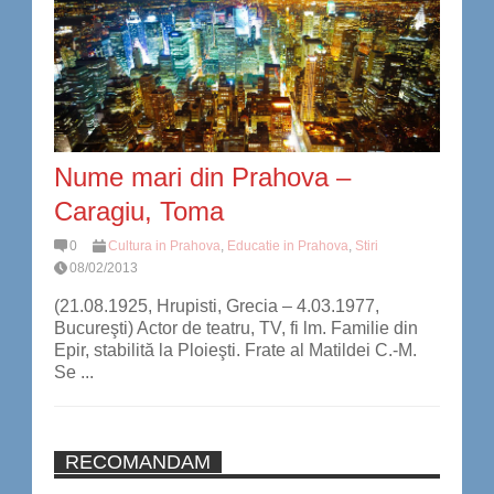
Nume mari din Prahova –
Caragiu, Toma
0
Cultura in Prahova
,
Educatie in Prahova
,
Stiri
08/02/2013
(21.08.1925, Hrupisti, Grecia – 4.03.1977,
Bucureşti) Actor de teatru, TV, fi lm. Familie din
Epir, stabilită la Ploieşti. Frate al Matildei C.-M.
Se ...
RECOMANDAM