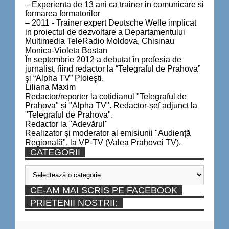
– Experienta de 13 ani ca trainer in comunicare si
formarea formatorilor
– 2011 - Trainer expert Deutsche Welle implicat
in proiectul de dezvoltare a Departamentului
Multimedia TeleRadio Moldova, Chisinau
Monica-Violeta Bostan
În septembrie 2012 a debutat în profesia de
jurnalist, fiind redactor la “Telegraful de Prahova”
şi “Alpha TV” Ploieşti.
Liliana Maxim
Redactor/reporter la cotidianul "Telegraful de
Prahova" și "Alpha TV". Redactor-șef adjunct la
"Telegraful de Prahova".
Redactor la "Adevărul"
Realizator și moderator al emisiunii "Audiență
Regională", la VP-TV (Valea Prahovei TV).
CATEGORII
Categorii
CE-AM MAI SCRIS PE FACEBOOK
PRIETENII NOSTRII: