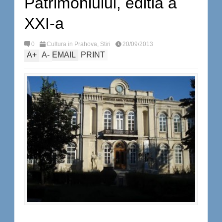
Patrimoniului, editia a
XXI-a
0
Cultura in Prahova
,
Stiri
20/09/2013
A
+
A
-
EMAIL
PRINT