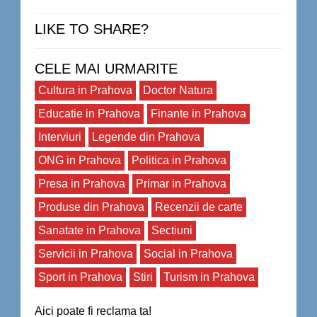
LIKE TO SHARE?
CELE MAI URMARITE
Cultura in Prahova
Doctor Natura
Educatie in Prahova
Finante in Prahova
Interviuri
Legende din Prahova
ONG in Prahova
Politica in Prahova
Presa in Prahova
Primar in Prahova
Produse din Prahova
Recenzii de carte
Sanatate in Prahova
Sectiuni
Servicii in Prahova
Social in Prahova
Sport in Prahova
Stiri
Turism in Prahova
Aici poate fi reclama ta!