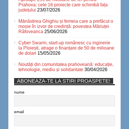
Prahova: cele 16 proiecte care schimbă fața
județului
23/07/2026
Mănăstirea Ghighiu și femeia care a prefăcut o
moșie în izvor de credință: povestea Măriuței
Râfoveanca
25/06/2026
Cyber Swarm, start-up românesc cu inginerie
la Ploiești, atrage o finanțare de 50 de milioane
de dolari
15/05/2026
Noutăți din comunitatea prahoveană: educație,
tehnologie, mediu și solidaritate
30/04/2026
ABONEAZA-TE LA STIRI PROASPETE!
nume
email