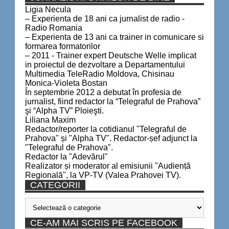
Ligia Necula
– Experienta de 18 ani ca jurnalist de radio -
Radio Romania
– Experienta de 13 ani ca trainer in comunicare si
formarea formatorilor
– 2011 - Trainer expert Deutsche Welle implicat
in proiectul de dezvoltare a Departamentului
Multimedia TeleRadio Moldova, Chisinau
Monica-Violeta Bostan
În septembrie 2012 a debutat în profesia de
jurnalist, fiind redactor la “Telegraful de Prahova”
şi “Alpha TV” Ploieşti.
Liliana Maxim
Redactor/reporter la cotidianul "Telegraful de
Prahova" și "Alpha TV". Redactor-șef adjunct la
"Telegraful de Prahova".
Redactor la "Adevărul"
Realizator și moderator al emisiunii "Audiență
Regională", la VP-TV (Valea Prahovei TV).
CATEGORII
Categorii
CE-AM MAI SCRIS PE FACEBOOK