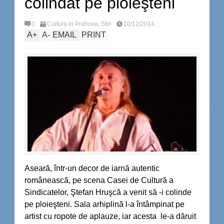
colindat pe ploieşteni
0
Cultura in Prahova
,
Stiri
10/12/2014
A
+
A
-
EMAIL
PRINT
Aseară, într-un decor de iarnă autentic
românească, pe scena Casei de Cultură a
Sindicatelor, Ştefan Hruşcă a venit să -i colinde
pe ploieşteni. Sala arhiplină l-a întâmpinat pe
artist cu ropote de aplauze, iar acesta le-a dăruit