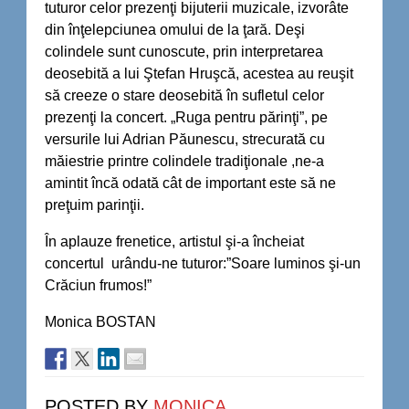
tuturor celor prezenţi bijuterii muzicale, izvorâte
din înţelepciunea omului de la ţară. Deşi
colindele sunt cunoscute, prin interpretarea
deosebită a lui Ştefan Hruşcă, acestea au reuşit
să creeze o stare deosebită în sufletul celor
prezenţi la concert. „Ruga pentru părinţi”, pe
versurile lui Adrian Păunescu, strecurată cu
măiestrie printre colindele tradiţionale ,ne-a
amintit încă odată cât de important este să ne
preţuim parinţii.
În aplauze frenetice, artistul şi-a încheiat
concertul urându-ne tuturor:”Soare luminos şi-un
Crăciun frumos!”
Monica BOSTAN
POSTED BY
MONICA