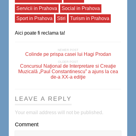
Servicii in Prahova
Social in Prahova
Sport in Prahova
Stiri
Turism in Prahova
Aici poate fi reclama ta!
NEWER POST
Colinde pe prispa casei lui Hagi Prodan
OLDER POST
Concursul Naţional de Interpretare si Creaţie
Muzicală „Paul Constantinescu” a ajuns la cea
de-a XX-a ediţie
LEAVE A REPLY
Your email address will not be published.
Comment