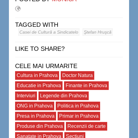
TAGGED WITH
Casei de Cultură a Sindicatelo
Ştefan Hruşcă
LIKE TO SHARE?
CELE MAI URMARITE
Cultura in Prahova
Doctor Natura
Educatie in Prahova
Finante in Prahova
Interviuri
Legende din Prahova
ONG in Prahova
Politica in Prahova
Presa in Prahova
Primar in Prahova
Produse din Prahova
Recenzii de carte
Sanatate in Prahova
Sectiuni