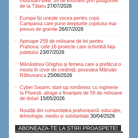
mountain-bike: 34 de kilometri prin podgoriile
de la Tătaru
27/07/2026
Europa își unește vocea pentru copii.
Campania care pune drepturile copilului mai
presus de granițe
26/07/2026
Aproape 259 de milioane de lei pentru
Prahova: cele 16 proiecte care schimbă fața
județului
23/07/2026
Mănăstirea Ghighiu și femeia care a prefăcut o
moșie în izvor de credință: povestea Măriuței
Râfoveanca
25/06/2026
Cyber Swarm, start-up românesc cu inginerie
la Ploiești, atrage o finanțare de 50 de milioane
de dolari
15/05/2026
Noutăți din comunitatea prahoveană: educație,
tehnologie, mediu și solidaritate
30/04/2026
ABONEAZA-TE LA STIRI PROASPETE!