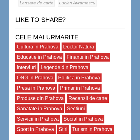
Lansare de carte
Lucian Avramescu
LIKE TO SHARE?
CELE MAI URMARITE
Cultura in Prahova
Doctor Natura
Educatie in Prahova
Finante in Prahova
Interviuri
Legende din Prahova
ONG in Prahova
Politica in Prahova
Presa in Prahova
Primar in Prahova
Produse din Prahova
Recenzii de carte
Sanatate in Prahova
Sectiuni
Servicii in Prahova
Social in Prahova
Sport in Prahova
Stiri
Turism in Prahova