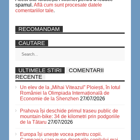
spamul.
Află cum sunt procesate datele
comentariilor tale
.
RECOMANDAM
CAUTARE
ULTIMELE STIRI
COMENTARII
RECENTE
Un elev de la „Mihai Viteazul” Ploiești, în lotul
României la Olimpiada Internațională de
Economie de la Shenzhen
27/07/2026
Prahova își deschide primul traseu public de
mountain-bike: 34 de kilometri prin podgoriile
de la Tătaru
27/07/2026
Europa își unește vocea pentru copii.
Campania care pune drepturile copilului mai