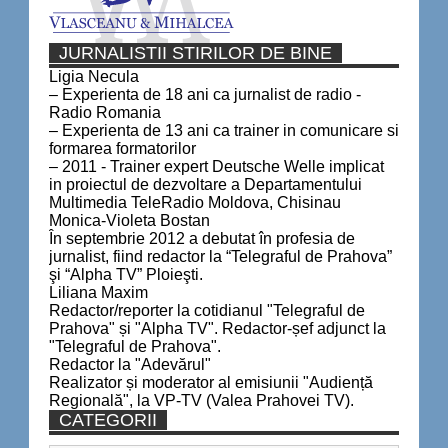
JURNALISTII STIRILOR DE BINE
Ligia Necula
– Experienta de 18 ani ca jurnalist de radio -
Radio Romania
– Experienta de 13 ani ca trainer in comunicare si
formarea formatorilor
– 2011 - Trainer expert Deutsche Welle implicat
in proiectul de dezvoltare a Departamentului
Multimedia TeleRadio Moldova, Chisinau
Monica-Violeta Bostan
În septembrie 2012 a debutat în profesia de
jurnalist, fiind redactor la “Telegraful de Prahova”
şi “Alpha TV” Ploieşti.
Liliana Maxim
Redactor/reporter la cotidianul "Telegraful de
Prahova" și "Alpha TV". Redactor-șef adjunct la
"Telegraful de Prahova".
Redactor la "Adevărul"
Realizator și moderator al emisiunii "Audiență
Regională", la VP-TV (Valea Prahovei TV).
CATEGORII
Categorii