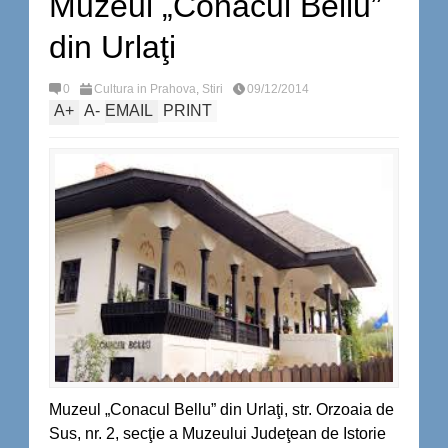
Muzeul „Conacul Bellu”
din Urlaţi
0
Cultura in Prahova
,
Stiri
09/12/2014
A
+
A
-
EMAIL
PRINT
Muzeul „Conacul Bellu” din Urlaţi, str. Orzoaia de
Sus, nr. 2, secţie a Muzeului Judeţean de Istorie