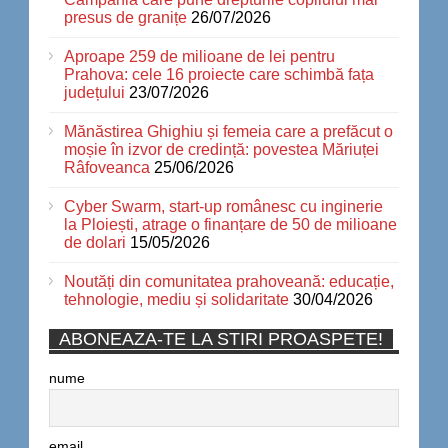
presus de granițe
26/07/2026
Aproape 259 de milioane de lei pentru
Prahova: cele 16 proiecte care schimbă fața
județului
23/07/2026
Mănăstirea Ghighiu și femeia care a prefăcut o
moșie în izvor de credință: povestea Măriuței
Râfoveanca
25/06/2026
Cyber Swarm, start-up românesc cu inginerie
la Ploiești, atrage o finanțare de 50 de milioane
de dolari
15/05/2026
Noutăți din comunitatea prahoveană: educație,
tehnologie, mediu și solidaritate
30/04/2026
ABONEAZA-TE LA STIRI PROASPETE!
nume
email