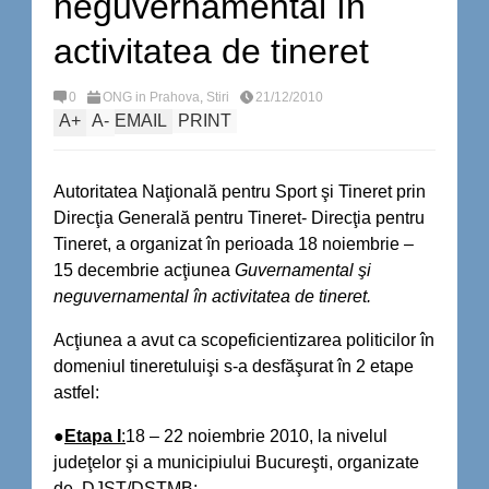
neguvernamental în
activitatea de tineret
0
ONG in Prahova
,
Stiri
21/12/2010
A
+
A
-
EMAIL
PRINT
Autoritatea Naţională pentru Sport şi Tineret prin
Direcţia Generală pentru Tineret- Direcţia pentru
Tineret, a organizat în perioada 18 noiembrie –
15 decembrie acţiunea
Guvernamental şi
neguvernamental în activitatea de tineret.
Acţiunea a avut ca scopeficientizarea politicilor în
domeniul tineretuluişi s-a desfăşurat în 2 etape
astfel:
●
Etapa I
:
18 – 22 noiembrie 2010, la nivelul
judeţelor şi a municipiului Bucureşti, organizate
de DJST/DSTMB;