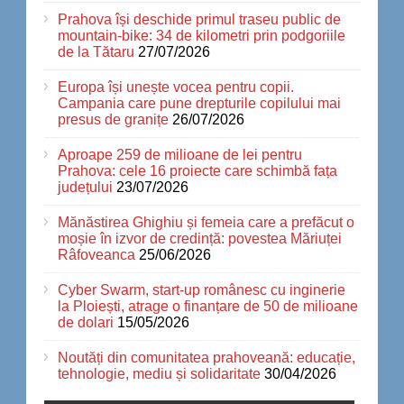
Prahova își deschide primul traseu public de
mountain-bike: 34 de kilometri prin podgoriile
de la Tătaru
27/07/2026
Europa își unește vocea pentru copii.
Campania care pune drepturile copilului mai
presus de granițe
26/07/2026
Aproape 259 de milioane de lei pentru
Prahova: cele 16 proiecte care schimbă fața
județului
23/07/2026
Mănăstirea Ghighiu și femeia care a prefăcut o
moșie în izvor de credință: povestea Măriuței
Râfoveanca
25/06/2026
Cyber Swarm, start-up românesc cu inginerie
la Ploiești, atrage o finanțare de 50 de milioane
de dolari
15/05/2026
Noutăți din comunitatea prahoveană: educație,
tehnologie, mediu și solidaritate
30/04/2026