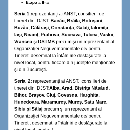
Etapa a II–a
Seria 1:
reprezentanţi ai ANST, consilieri de
tineret din DJST:
Bacău, Brăila, Botoşani,
Buzău, Călăraşi, Constanţa, Galaţi, Ialomiţa,
Iaşi, Neamţ, Prahova, Suceava, Tulcea, Vaslui,
Vrancea
şi
DSTMB
precum şi un reprezentant al
Organizaţiei Neguvernamentale de/ pentru
Tineret, desemnat la întâlnirile desfăşurate la
nivel local, pentru fiecare din judeţele menţionate
şi din Bucureşti.
Seria 2:
reprezentanţi ai ANST, consilieri de
tineret din DJST:
Alba, Arad, Bistriţa Năsăud,
Bihor, Braşov, Cluj, Covasna, Harghita,
Hunedoara, Maramureş, Mureş, Satu Mare,
Sibiu şi Sălaj
precum şi un reprezentant al
Organizaţiei Neguvernamentale de/ pentru
Tineret , desemnat la întâlnirile desfăşurate la
nivel local, pentru f