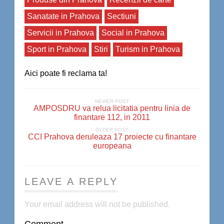
Sanatate in Prahova
Sectiuni
Servicii in Prahova
Social in Prahova
Sport in Prahova
Stiri
Turism in Prahova
Aici poate fi reclama ta!
NEWER POST
AMPOSDRU va relua licitatia pentru linia de
finantare 112, in 2011
OLDER POST
CCI Prahova deruleaza 17 proiecte cu finantare
europeana
LEAVE A REPLY
Your email address will not be published.