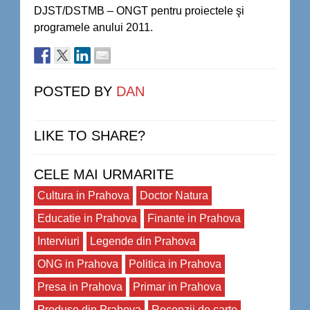
DJST/DSTMB – ONGT pentru proiectele şi
programele anului 2011.
POSTED BY
DAN
LIKE TO SHARE?
CELE MAI URMARITE
Cultura in Prahova
Doctor Natura
Educatie in Prahova
Finante in Prahova
Interviuri
Legende din Prahova
ONG in Prahova
Politica in Prahova
Presa in Prahova
Primar in Prahova
Produse din Prahova
Recenzii de carte