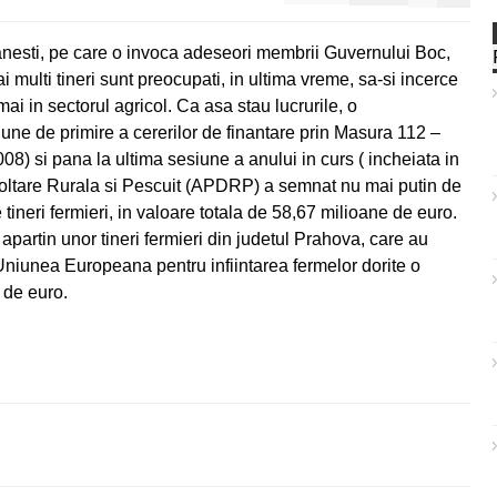
anesti, pe care o invoca adeseori membrii Guvernului Boc,
i multi tineri sunt preocupati, in ultima vreme, sa-si incerce
ai in sectorul agricol. Ca asa stau lucrurile, o
une de primire a cererilor de finantare prin Masura 112 –
008) si pana la ultima sesiune a anului in curs ( incheiata in
voltare Rurala si Pescuit (APDRP) a semnat nu mai putin de
ineri fermieri, in valoare totala de 58,67 milioane de euro.
apartin unor tineri fermieri din judetul Prahova, care au
niunea Europeana pentru infiintarea fermelor dorite o
 de euro.