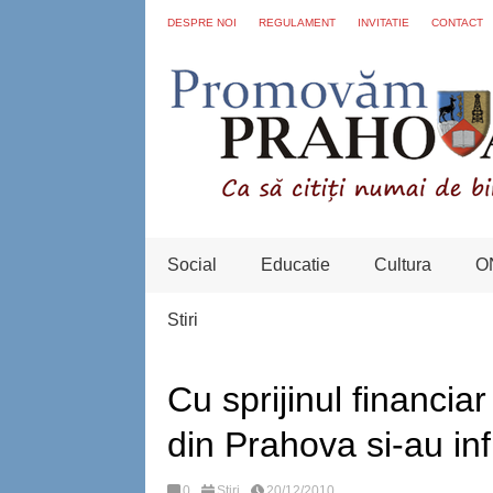
DESPRE NOI
REGULAMENT
INVITATIE
CONTACT
Social
Educatie
Cultura
O
Stiri
Cu sprijinul financiar
din Prahova si-au infi
0
Stiri
20/12/2010