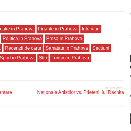
catie in Prahova
Finante in Prahova
Interviuri
Politica in Prahova
Presa in Prahova
a
Recenzii de carte
Sanatate in Prahova
Sectiuni
Sport in Prahova
Stiri
Turism in Prahova
OLDER POST
antare
Nationala Artistilor vs. Prietenii lui Rachita