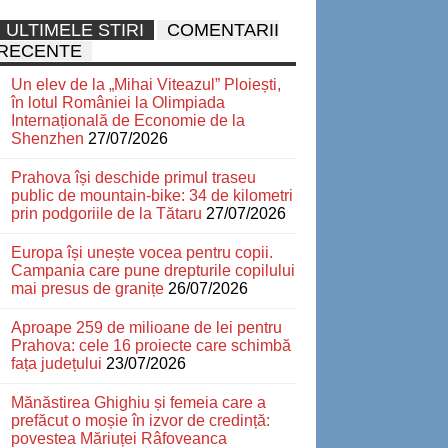
ULTIMELE STIRI
COMENTARII
RECENTE
Un elev de la „Mihai Viteazul” Ploiești,
în lotul României la Olimpiada
Internațională de Economie de la
Shenzhen
27/07/2026
Prahova își deschide primul traseu
public de mountain-bike: 34 de kilometri
prin podgoriile de la Tătaru
27/07/2026
Europa își unește vocea pentru copii.
Campania care pune drepturile copilului
mai presus de granițe
26/07/2026
Aproape 259 de milioane de lei pentru
Prahova: cele 16 proiecte care schimbă
fața județului
23/07/2026
Mănăstirea Ghighiu și femeia care a
prefăcut o moșie în izvor de credință:
povestea Măriuței Râfoveanca