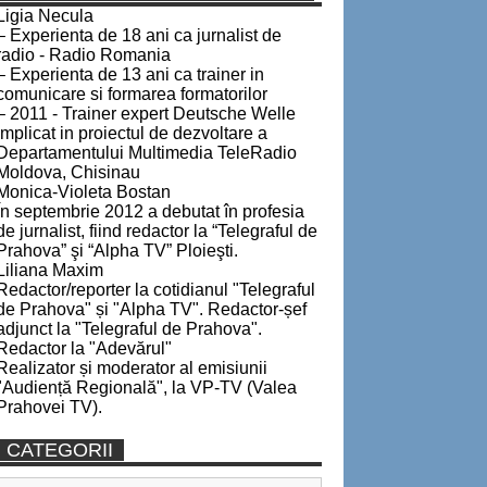
Ligia Necula
– Experienta de 18 ani ca jurnalist de
radio - Radio Romania
– Experienta de 13 ani ca trainer in
comunicare si formarea formatorilor
– 2011 - Trainer expert Deutsche Welle
implicat in proiectul de dezvoltare a
Departamentului Multimedia TeleRadio
Moldova, Chisinau
Monica-Violeta Bostan
În septembrie 2012 a debutat în profesia
de jurnalist, fiind redactor la “Telegraful de
Prahova” şi “Alpha TV” Ploieşti.
Liliana Maxim
Redactor/reporter la cotidianul "Telegraful
de Prahova" și "Alpha TV". Redactor-șef
adjunct la "Telegraful de Prahova".
Redactor la "Adevărul"
Realizator și moderator al emisiunii
"Audiență Regională", la VP-TV (Valea
Prahovei TV).
CATEGORII
Categorii