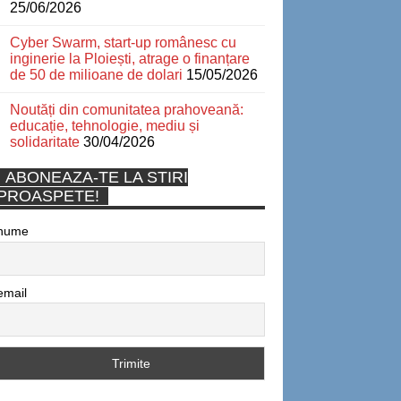
25/06/2026
Cyber Swarm, start-up românesc cu
inginerie la Ploiești, atrage o finanțare
de 50 de milioane de dolari
15/05/2026
Noutăți din comunitatea prahoveană:
educație, tehnologie, mediu și
solidaritate
30/04/2026
ABONEAZA-TE LA STIRI
PROASPETE!
nume
email