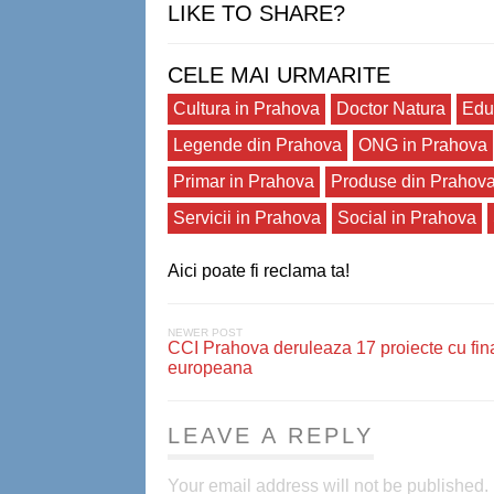
LIKE TO SHARE?
CELE MAI URMARITE
Cultura in Prahova
Doctor Natura
Edu
Legende din Prahova
ONG in Prahova
Primar in Prahova
Produse din Prahov
Servicii in Prahova
Social in Prahova
Aici poate fi reclama ta!
NEWER POST
CCI Prahova deruleaza 17 proiecte cu fin
europeana
LEAVE A REPLY
Your email address will not be published.