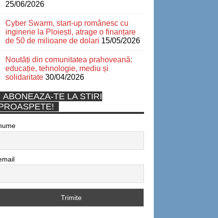
25/06/2026
Cyber Swarm, start-up românesc cu
inginerie la Ploiești, atrage o finanțare
de 50 de milioane de dolari
15/05/2026
Noutăți din comunitatea prahoveană:
educație, tehnologie, mediu și
solidaritate
30/04/2026
ABONEAZA-TE LA STIRI
PROASPETE!
nume
email