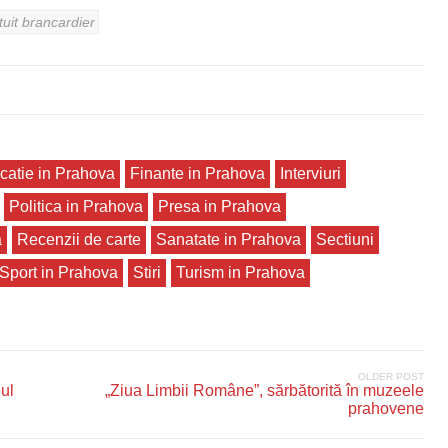
tuit brancardier
catie in Prahova
Finante in Prahova
Interviuri
Politica in Prahova
Presa in Prahova
a
Recenzii de carte
Sanatate in Prahova
Sectiuni
Sport in Prahova
Stiri
Turism in Prahova
OLDER POST
ul
„Ziua Limbii Române”, sărbătorită în muzeele
prahovene