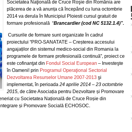
Societatea Naţională de Cruce Roşie din România are
plăcerea de a vă anunța că începând cu luna octombrie
2014 va derula în Municipiul Ploiesti cursul gratuit de
formare profesională “
Brancardier (cod
NC 5132.1.4)”.
Cursurile de formare sunt organizate în cadrul
proiectului “PRO-SANATATE – Creșterea accesului
angajaților din sistemul medico-social din Romania la
programele de formare profesională continuă”, proiect ce
este cofinanţat din
Fondul Social European
– Investeşte
în Oameni! prin
Programul Operaţional Sectorial
Dezvoltarea Resurselor Umane 2007-2013
şi
implementat, în perioada
24 aprilie 2014 – 23 octombrie
2015
, de către Asociația pentru Dezvoltare și Promovare
eriat cu Societatea Națională de Cruce Roșie din
 Integrare și Promovare Socială ECHOSOC.