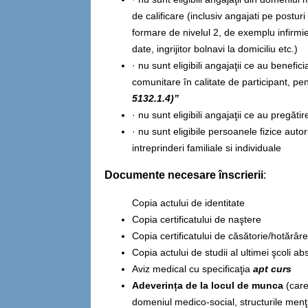
de calificare (inclusiv angajati pe postu
formare de nivelul 2, de exemplu infirmie
date, ingrijitor bolnavi la domiciliu etc.)
· nu sunt eligibili angajaţii ce au benefic
comunitare în calitate de participant, p
5132.1.4
)”
· nu sunt eligibili angajaţii ce au pregăti
· nu sunt eligibile persoanele fizice aut
intreprinderi familiale si individuale
Documente necesare înscrierii
:
Copia actului de identitate
Copia certificatului de naştere
Copia certificatului de căsătorie/hotărâr
Copia actului de studii al ultimei şcoli ab
Aviz medical cu specificaţia
apt curs
Adeverința de la locul de munca
(care
domeniul medico-social, structurile menţio