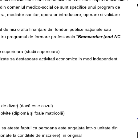
ri din domeniul medico-social ce sunt specifice unui program de
ra, mediator sanitar, operator introducere, operare si validare
iat de nici o altă finanţare din fonduri publice naţionale sau
entru programul de formare profesionala “
Brancardier (cod
NC
re superioara (studii superioare)
orizate sa desfasoare activitati economice in mod independent,
e de divorţ (dacă este cazul)
solvite (diplomă şi foaie matricolă)
 sa ateste faptul ca persoana este angajata intr-o unitate din
nate la condiţiile de înscriere); in original