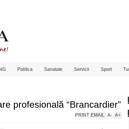
NG
Politica
Sanatate
Servicii
Sport
Tu
are profesională “Brancardier”
PRINT
EMAIL
A
-
A
+