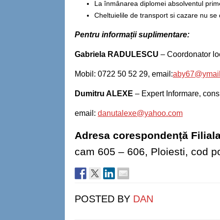
La înmânarea diplomei absolventul pr
Cheltuielile de transport si cazare nu s
Pentru informații suplimentare
:
Gabriela RADULESCU
– Coordonator lo
Mobil: 0722 50 52 29, email:
aby67@ymai
Dumitru ALEXE
– Expert Informare, consi
email:
danutalexe@yahoo.com
Adresa corespondență Filial
cam 605 – 606, Ploiesti, cod p
POSTED BY
DAN