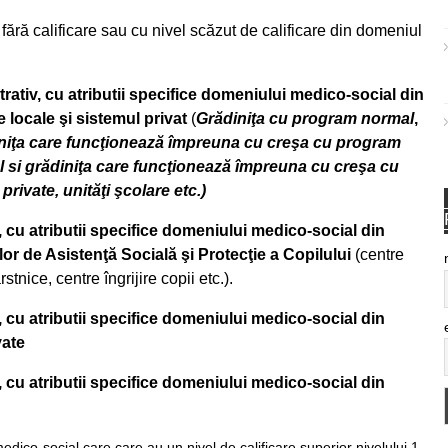
fără calificare sau cu nivel scăzut de calificare din domeniul
ativ, cu atributii specifice domeniului medico-social din
e locale
şi sistemul privat
(
Grădiniţa cu program normal
,
iniţa care funcţionează împreuna cu creşa cu program
l si grădiniţa care funcţionează împreuna cu creşa cu
rivate, unităţi şcolare etc.)
,
cu atributii specifice domeniului medico-social
din
lor de Asistenţă Socială şi Protecţie a Copilului
(centre
tnice, centre îngrijire copii etc.).
,
cu atributii specifice domeniului medico-social
din
vate
,
cu atributii specifice domeniului medico-social din
 medico-social care care au un nivel de calificare superior nivelului 1