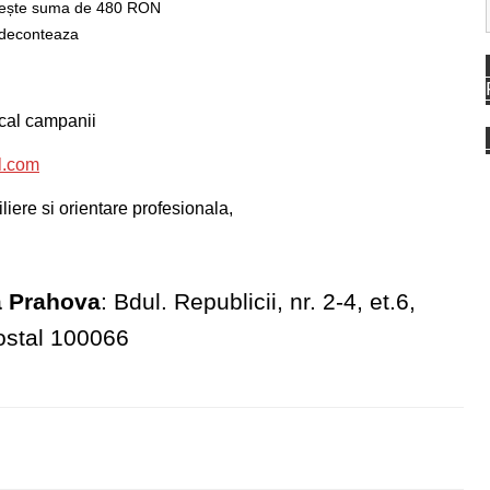
imește suma de 480 RON
e deconteaza
cal campanii
l.com
liere si orientare profesionala,
a Prahova
: Bdul. Republicii, nr. 2-4, et.6,
ostal 100066