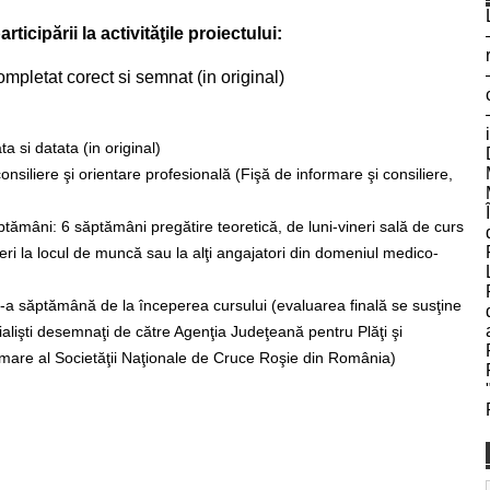
rticipării la activităţile proiectului:
ompletat corect si semnat (in original)
 si datata (in original)
consiliere şi orientare profesională (Fişă de informare şi consiliere,
ptămâni: 6 săptămâni pregătire teoretică, de luni-vineri sală de curs
eri la locul de muncă sau la alţi angajatori din domeniul medico-
14-a săptămână de la începerea cursului (evaluarea finală se susţine
cialişti desemnaţi de către Agenţia Judeţeană pentru Plăţi şi
rmare al Societăţii Naţionale de Cruce Roşie din România)