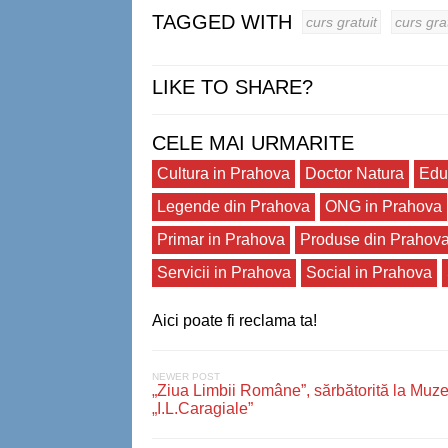
TAGGED WITH
curs gratuit
curs gra
LIKE TO SHARE?
CELE MAI URMARITE
Cultura in Prahova
Doctor Natura
Edu
Legende din Prahova
ONG in Prahova
Primar in Prahova
Produse din Prahov
Servicii in Prahova
Social in Prahova
Aici poate fi reclama ta!
NEWER POST
„Ziua Limbii Române”, sărbătorită la Muze
„I.L.Caragiale”