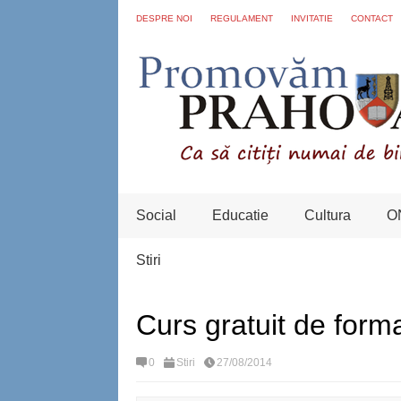
DESPRE NOI
REGULAMENT
INVITATIE
CONTACT
Social
Educatie
Cultura
O
Stiri
Curs gratuit de form
0
Stiri
27/08/2014