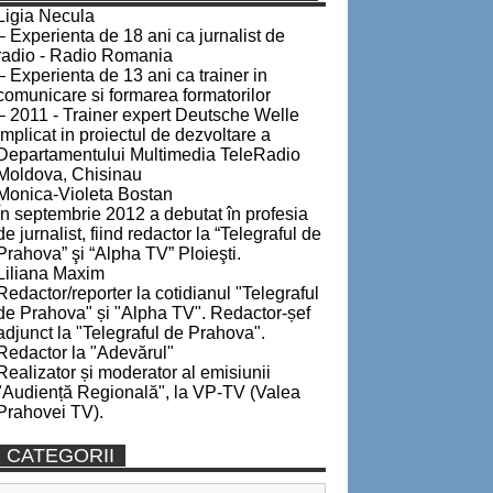
Ligia Necula
– Experienta de 18 ani ca jurnalist de
radio - Radio Romania
– Experienta de 13 ani ca trainer in
comunicare si formarea formatorilor
– 2011 - Trainer expert Deutsche Welle
implicat in proiectul de dezvoltare a
Departamentului Multimedia TeleRadio
Moldova, Chisinau
Monica-Violeta Bostan
În septembrie 2012 a debutat în profesia
de jurnalist, fiind redactor la “Telegraful de
Prahova” şi “Alpha TV” Ploieşti.
Liliana Maxim
Redactor/reporter la cotidianul "Telegraful
de Prahova" și "Alpha TV". Redactor-șef
adjunct la "Telegraful de Prahova".
Redactor la "Adevărul"
Realizator și moderator al emisiunii
"Audiență Regională", la VP-TV (Valea
Prahovei TV).
CATEGORII
Categorii