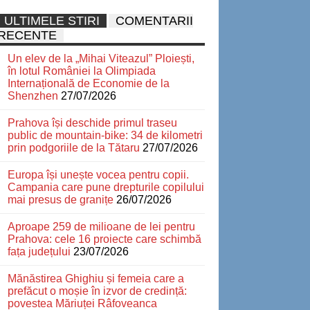
ULTIMELE STIRI
COMENTARII
RECENTE
Un elev de la „Mihai Viteazul” Ploiești,
în lotul României la Olimpiada
Internațională de Economie de la
Shenzhen
27/07/2026
Prahova își deschide primul traseu
public de mountain-bike: 34 de kilometri
prin podgoriile de la Tătaru
27/07/2026
Europa își unește vocea pentru copii.
Campania care pune drepturile copilului
mai presus de granițe
26/07/2026
Aproape 259 de milioane de lei pentru
Prahova: cele 16 proiecte care schimbă
fața județului
23/07/2026
Mănăstirea Ghighiu și femeia care a
prefăcut o moșie în izvor de credință:
povestea Măriuței Râfoveanca