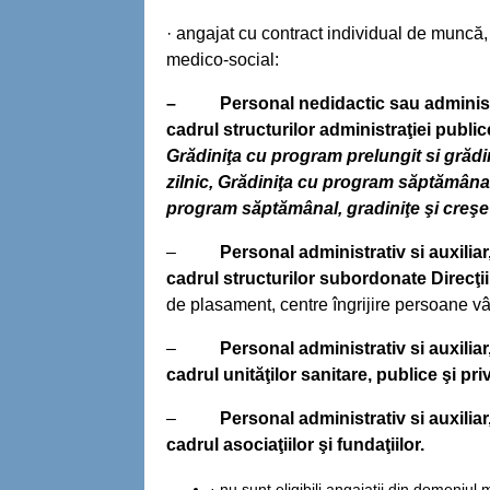
· angajat cu contract individual de muncă, 
medico-social:
–
Personal nedidactic sau administr
cadrul structurilor administraţiei public
Grădiniţa cu program prelungit si grăd
zilnic, Grădiniţa cu program săptămâna
program săptămânal, gradiniţe şi creşe p
–
Personal administrativ si auxiliar
cadrul structurilor subordonate Direcţii
de plasament, centre îngrijire persoane vârs
–
Personal administrativ si auxiliar
cadrul unităţilor sanitare, publice şi pri
–
Personal administrativ si auxiliar
cadrul asociaţiilor şi fundaţiilor.
· nu sunt eligibili angajaţii din domeniul