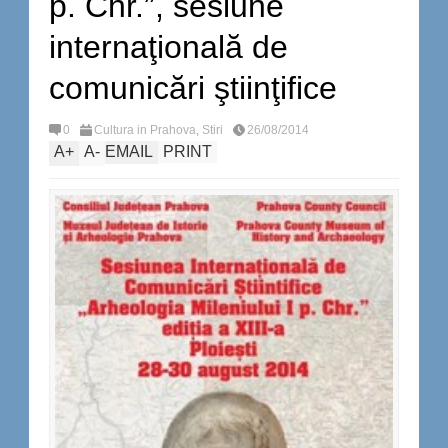
p. Chr.”, sesiune
internaţională de
comunicări ştiinţifice
0
Cultura in Prahova
,
Stiri
26/08/2014
A
+
A
-
EMAIL
PRINT