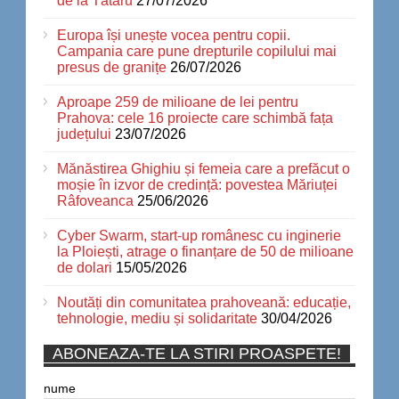
de la Tătaru
27/07/2026
Europa își unește vocea pentru copii.
Campania care pune drepturile copilului mai
presus de granițe
26/07/2026
Aproape 259 de milioane de lei pentru
Prahova: cele 16 proiecte care schimbă fața
județului
23/07/2026
Mănăstirea Ghighiu și femeia care a prefăcut o
moșie în izvor de credință: povestea Măriuței
Râfoveanca
25/06/2026
Cyber Swarm, start-up românesc cu inginerie
la Ploiești, atrage o finanțare de 50 de milioane
de dolari
15/05/2026
Noutăți din comunitatea prahoveană: educație,
tehnologie, mediu și solidaritate
30/04/2026
ABONEAZA-TE LA STIRI PROASPETE!
nume