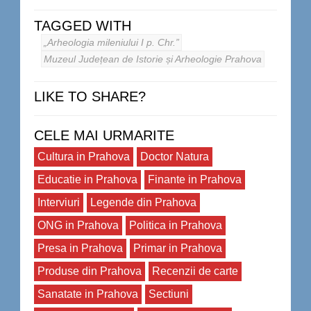
TAGGED WITH
„Arheologia mileniului I p. Chr.”
Muzeul Județean de Istorie și Arheologie Prahova
LIKE TO SHARE?
CELE MAI URMARITE
Cultura in Prahova
Doctor Natura
Educatie in Prahova
Finante in Prahova
Interviuri
Legende din Prahova
ONG in Prahova
Politica in Prahova
Presa in Prahova
Primar in Prahova
Produse din Prahova
Recenzii de carte
Sanatate in Prahova
Sectiuni