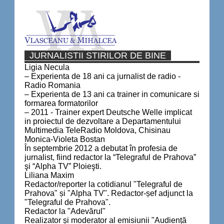
JURNALISTII STIRILOR DE BINE
Ligia Necula
– Experienta de 18 ani ca jurnalist de radio -
Radio Romania
– Experienta de 13 ani ca trainer in comunicare si
formarea formatorilor
– 2011 - Trainer expert Deutsche Welle implicat
in proiectul de dezvoltare a Departamentului
Multimedia TeleRadio Moldova, Chisinau
Monica-Violeta Bostan
În septembrie 2012 a debutat în profesia de
jurnalist, fiind redactor la “Telegraful de Prahova”
şi “Alpha TV” Ploieşti.
Liliana Maxim
Redactor/reporter la cotidianul "Telegraful de
Prahova" și "Alpha TV". Redactor-șef adjunct la
"Telegraful de Prahova".
Redactor la "Adevărul"
Realizator și moderator al emisiunii "Audiență