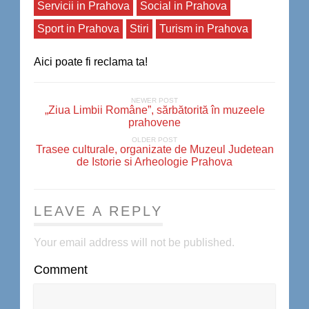
Servicii in Prahova
Social in Prahova
Sport in Prahova
Stiri
Turism in Prahova
Aici poate fi reclama ta!
NEWER POST
„Ziua Limbii Române”, sărbătorită în muzeele
prahovene
OLDER POST
Trasee culturale, organizate de Muzeul Judetean
de Istorie si Arheologie Prahova
LEAVE A REPLY
Your email address will not be published.
Comment