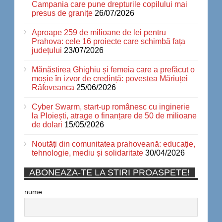
Campania care pune drepturile copilului mai
presus de granițe
26/07/2026
Aproape 259 de milioane de lei pentru
Prahova: cele 16 proiecte care schimbă fața
județului
23/07/2026
Mănăstirea Ghighiu și femeia care a prefăcut o
moșie în izvor de credință: povestea Măriuței
Râfoveanca
25/06/2026
Cyber Swarm, start-up românesc cu inginerie
la Ploiești, atrage o finanțare de 50 de milioane
de dolari
15/05/2026
Noutăți din comunitatea prahoveană: educație,
tehnologie, mediu și solidaritate
30/04/2026
ABONEAZA-TE LA STIRI PROASPETE!
nume