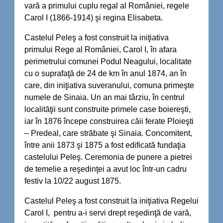
vară a primului cuplu regal al României, regele
Carol I (1866-1914) şi regina Elisabeta.
Castelul Peleş a fost construit la iniţiativa
primului Rege al României, Carol I, în afara
perimetrului comunei Podul Neagului, localitate
cu o suprafaţă de 24 de km în anul 1874, an în
care, din iniţiativa suveranului, comuna primeşte
numele de Sinaia. Un an mai târziu, în centrul
localităţii sunt construite primele case boiereşti,
iar în 1876 începe construirea căii ferate Ploieşti
– Predeal, care străbate şi Sinaia. Concomitent,
între anii 1873 şi 1875 a fost edificată fundaţia
castelului Peleş. Ceremonia de punere a pietrei
de temelie a reşedinţei a avut loc într-un cadru
festiv la 10/22 august 1875.
Castelul Peleş a fost construit la iniţiativa Regelui
Carol I, pentru a-i servi drept reşedinţă de vară,