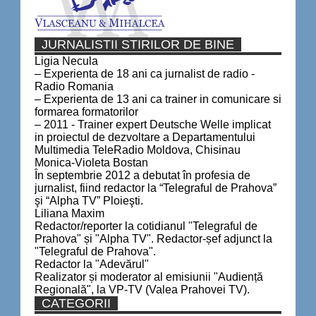
JURNALISTII STIRILOR DE BINE
Ligia Necula
– Experienta de 18 ani ca jurnalist de radio -
Radio Romania
– Experienta de 13 ani ca trainer in comunicare si
formarea formatorilor
– 2011 - Trainer expert Deutsche Welle implicat
in proiectul de dezvoltare a Departamentului
Multimedia TeleRadio Moldova, Chisinau
Monica-Violeta Bostan
În septembrie 2012 a debutat în profesia de
jurnalist, fiind redactor la “Telegraful de Prahova”
şi “Alpha TV” Ploieşti.
Liliana Maxim
Redactor/reporter la cotidianul "Telegraful de
Prahova" și "Alpha TV". Redactor-șef adjunct la
"Telegraful de Prahova".
Redactor la "Adevărul"
Realizator și moderator al emisiunii "Audiență
Regională", la VP-TV (Valea Prahovei TV).
CATEGORII