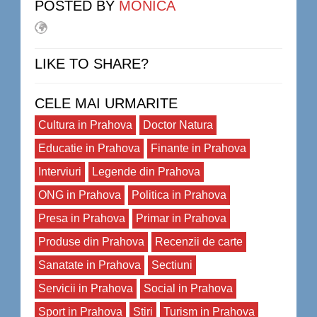
POSTED BY
MONICA
LIKE TO SHARE?
CELE MAI URMARITE
Cultura in Prahova
Doctor Natura
Educatie in Prahova
Finante in Prahova
Interviuri
Legende din Prahova
ONG in Prahova
Politica in Prahova
Presa in Prahova
Primar in Prahova
Produse din Prahova
Recenzii de carte
Sanatate in Prahova
Sectiuni
Servicii in Prahova
Social in Prahova
Sport in Prahova
Stiri
Turism in Prahova