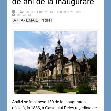
de ani de la inaugurare
0
Cultura in Prahova
,
Stiri
,
Turism in Prahova
25/09/2013
A
+
A
-
EMAIL
PRINT
Astăzi se împlinesc 130 de la inaugurarea
oficială, în 1883, a Castelului Peleş,reşedinţa de