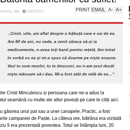
PRINT
EMAIL
A
-
A
+
 Prahova
,
Stiri
22/03/2017
-„
Cristi, uite, am aflat despre o băbuță care e vai de ea.
Are 80 de ani, nu vede, a venit săraca să-și ia
medicamente, n-avea toți banii pentru rețetă. Am intrat
în vorbă cu ea și mi-a spus că doarme pe niște scaune.
Vezi tu cum rezolvi, tu te descurci, eu n-am avut decât
niște mâncare să-i dau. Mi-a fost atât de milă de ea…“
.
tre Cristi Minculescu și persoana care ne-a adus la
tul seamănă cu multe ale altor povești pe care le citiți aici.
u găsirea unui pat sau a unei canapele. Practic, a fost
urile campaniei de Paște. La câteva ore, bătrâna era vizitată
rziu îi era prezentată povestea. Totul se întâmpla luni, 20