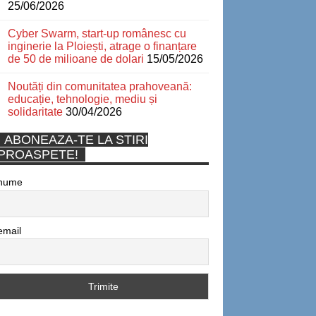
25/06/2026
Cyber Swarm, start-up românesc cu
inginerie la Ploiești, atrage o finanțare
de 50 de milioane de dolari
15/05/2026
Noutăți din comunitatea prahoveană:
educație, tehnologie, mediu și
solidaritate
30/04/2026
ABONEAZA-TE LA STIRI
PROASPETE!
nume
email