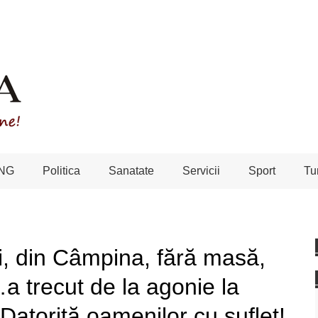
NG
Politica
Sanatate
Servicii
Sport
Tu
i, din Câmpina, fără masă,
…a trecut de la agonie la
 Datorită oamenilor cu suflet!