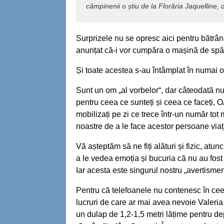
câmpinenii o știu de la Florăria Jaquelline,
Surprizele nu se opresc aici pentru bătrâ
anunțat că-i vor cumpăra o mașină de spăla
Și toate acestea s-au întâmplat în numai o
Sunt un om „al vorbelor“, dar câteodată nu
pentru ceea ce sunteți și ceea ce faceți, 
mobilizați pe zi ce trece într-un număr tot 
noastre de a le face acestor persoane via
Vă așteptăm să ne fiți alături și fizic, at
a le vedea emoția și bucuria că nu au fost
Iar acesta este singurul nostru „avertismen
Pentru că telefoanele nu contenesc în cee
lucruri de care ar mai avea nevoie Valeria
un dulap de 1,2-1,5 metri lățime pentru dep