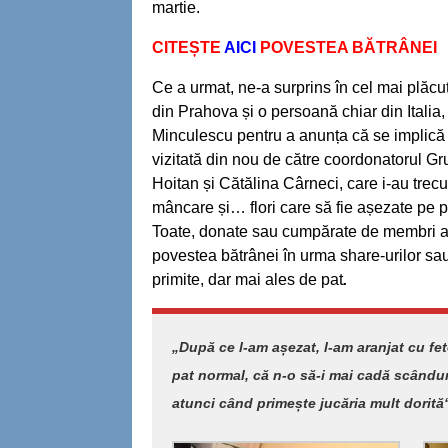
martie.
CITEȘTE
AICI
POVESTEA BĂTRÂNEI
Ce a urmat, ne-a surprins în cel mai plăcu
din Prahova și o persoană chiar din Italia, 
Minculescu pentru a anunța că se implică în
vizitată din nou de către coordonatorul G
Hoitan și Cătălina Cârneci, care i-au trec
mâncare și… flori care să fie așezate pe p
Toate, donate sau cumpărate de membri ai G
povestea bătrânei în urma share-urilor sau
primite, dar mai ales de pat
.
„După ce l-am așezat, l-am aranjat cu fet
pat normal, că n-o să-i mai cadă scânduri
atunci când primește jucăria mult dorită