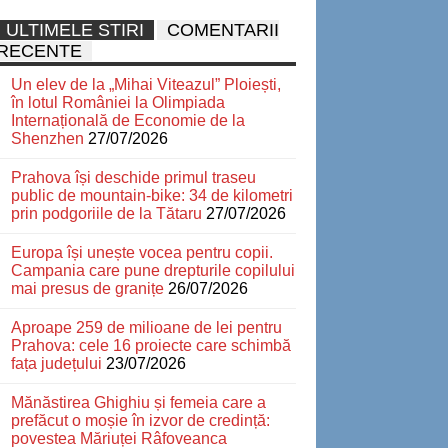
ULTIMELE STIRI
COMENTARII
RECENTE
Un elev de la „Mihai Viteazul” Ploiești,
în lotul României la Olimpiada
Internațională de Economie de la
Shenzhen
27/07/2026
Prahova își deschide primul traseu
public de mountain-bike: 34 de kilometri
prin podgoriile de la Tătaru
27/07/2026
Europa își unește vocea pentru copii.
Campania care pune drepturile copilului
mai presus de granițe
26/07/2026
Aproape 259 de milioane de lei pentru
Prahova: cele 16 proiecte care schimbă
fața județului
23/07/2026
Mănăstirea Ghighiu și femeia care a
prefăcut o moșie în izvor de credință:
povestea Măriuței Râfoveanca