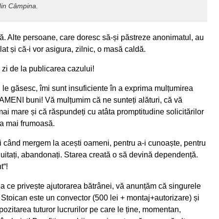
 din Câmpina.
nă. Alte persoane, care doresc să-și păstreze anonimatul, au
t și că-i vor asigura, zilnic, o masă caldă.
 zi de la publicarea cazului!
 le găsesc, îmi sunt insuficiente în a exprima mulțumirea
OAMENI buni! Vă mulțumim că ne sunteți alături, că vă
mai mare și că răspundeți cu atâta promptitudine solicitărilor
ța mai frumoasă.
unci când mergem la acești oameni, pentru a-i cunoaște, pentru
 uitați, abandonați. Starea creată o să devină dependență.
t“!
a ce privește ajutorarea bătrânei, vă anunțăm că singurele
 Stoican este un convector (500 lei + montaj+autorizare) și
ozitarea tuturor lucrurilor pe care le ține, momentan,