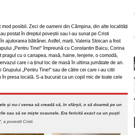
t mod posibil. Zeci de oameni din Câmpina, din alte localități
au postat în dreptul poveștii sau l-au sunat pe Cristi
 ajutorarea bătrânei. Astfel, marți, Valeria Stoican a fost
rupului „Pentru Tine!“ împreună cu Constantin Baicu, Corina
ut pragul cu o canapea, masă, haine, lenjerie, o comodă,
ervazul care i-a ținut loc de masă în ultima jumătate de an.
rupului „Pentru Tine!“ sau de către cei care i-au citit
 în presa locală. S-a bucurat ca un copil mic de toate cele
ele și nu-i venea să creadă că, în sfârșit, o să doarmă pe un
le sau să se miște scaunele. Era fericită exact ca un puști
“
, a povestit Cristi.