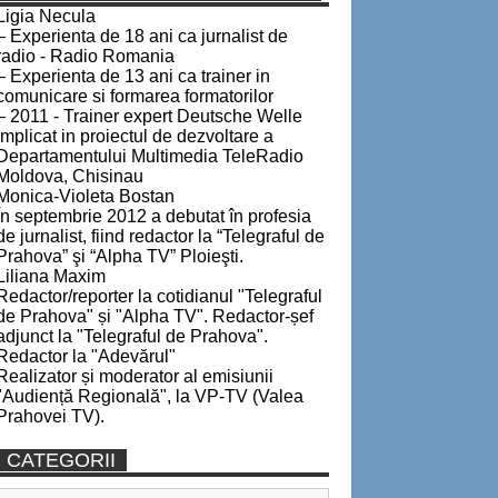
Ligia Necula
– Experienta de 18 ani ca jurnalist de
radio - Radio Romania
– Experienta de 13 ani ca trainer in
comunicare si formarea formatorilor
– 2011 - Trainer expert Deutsche Welle
implicat in proiectul de dezvoltare a
Departamentului Multimedia TeleRadio
Moldova, Chisinau
Monica-Violeta Bostan
În septembrie 2012 a debutat în profesia
de jurnalist, fiind redactor la “Telegraful de
Prahova” şi “Alpha TV” Ploieşti.
Liliana Maxim
Redactor/reporter la cotidianul "Telegraful
de Prahova" și "Alpha TV". Redactor-șef
adjunct la "Telegraful de Prahova".
Redactor la "Adevărul"
Realizator și moderator al emisiunii
"Audiență Regională", la VP-TV (Valea
Prahovei TV).
CATEGORII
Categorii