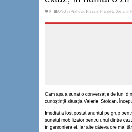
0
ONG in Prahova
,
Presa in Prahova
,
Social in
Cam așa a sunat o conversație de luni din
cunoștință situația Valeriei Stoican. Începu
Imediat a fost postat anunțul pe grup pentr
sunetul mobilizator pentru unul dintre caz
în garsoniera ei, iar alte câteva ore mai tâ