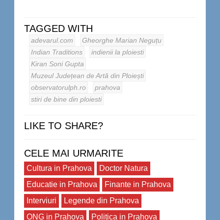
TAGGED WITH
adevarul.com
Gheorghe Marian Neguțu
Indian Traditions
indienii la ploiesti
Kiran Soni Gupta
Muzeul Județean de Artă din Ploiești
observatorulph.ro
prahova
stiri de bine din ploiesti
LIKE TO SHARE?
CELE MAI URMARITE
Cultura in Prahova
Doctor Natura
Educatie in Prahova
Finante in Prahova
Interviuri
Legende din Prahova
ONG in Prahova
Politica in Prahova