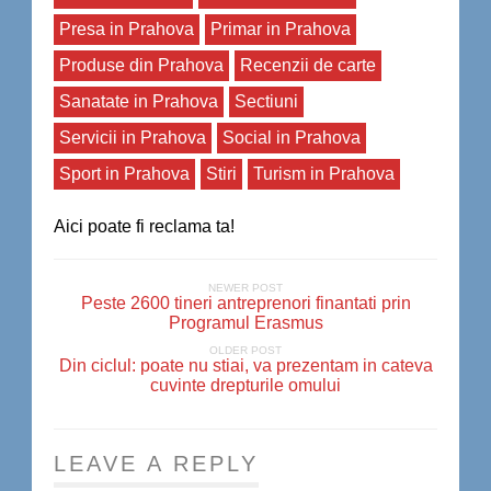
Presa in Prahova
Primar in Prahova
Produse din Prahova
Recenzii de carte
Sanatate in Prahova
Sectiuni
Servicii in Prahova
Social in Prahova
Sport in Prahova
Stiri
Turism in Prahova
Aici poate fi reclama ta!
NEWER POST
Peste 2600 tineri antreprenori finantati prin
Programul Erasmus
OLDER POST
Din ciclul: poate nu stiai, va prezentam in cateva
cuvinte drepturile omului
LEAVE A REPLY