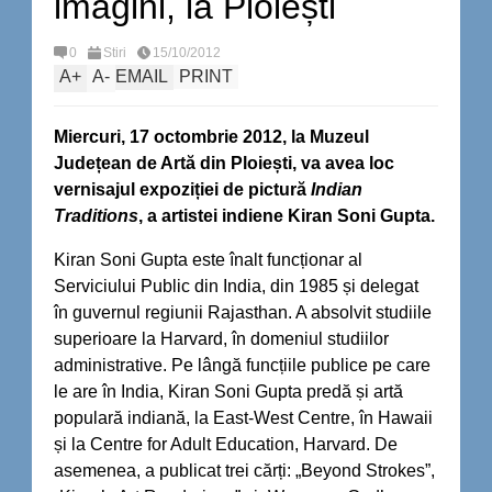
imagini, la Ploiești
0
Stiri
15/10/2012
A
+
A
-
EMAIL
PRINT
Miercuri, 17 octombrie 2012, la Muzeul
Județean de Artă din Ploiești, va avea loc
vernisajul expoziției de pictură
Indian
Traditions
, a artistei indiene Kiran Soni Gupta.
Kiran Soni Gupta este înalt funcționar al
Serviciului Public din India, din 1985 și delegat
în guvernul regiunii Rajasthan. A absolvit studiile
superioare la Harvard, în domeniul studiilor
administrative. Pe lângă funcțiile publice pe care
le are în India, Kiran Soni Gupta predă și artă
populară indiană, la East-West Centre, în Hawaii
și la Centre for Adult Education, Harvard. De
asemenea, a publicat trei cărți: „Beyond Strokes”,