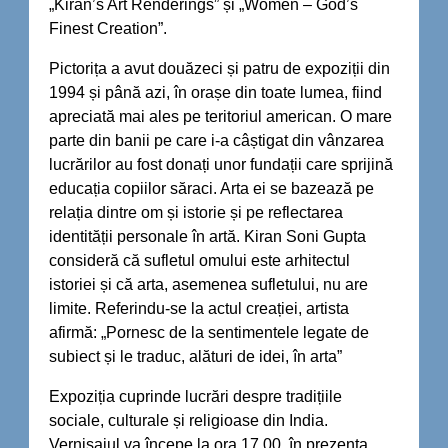
„Kiran’s Art Renderings” și „Women – God’s
Finest Creation”.
Pictorița a avut douăzeci și patru de expoziții din
1994 și până azi, în orașe din toate lumea, fiind
apreciată mai ales pe teritoriul american. O mare
parte din banii pe care i-a câștigat din vânzarea
lucrărilor au fost donați unor fundații care sprijină
educația copiilor săraci. Arta ei se bazează pe
relația dintre om și istorie și pe reflectarea
identității personale în artă. Kiran Soni Gupta
consideră că sufletul omului este arhitectul
istoriei și că arta, asemenea sufletului, nu are
limite. Referindu-se la actul creației, artista
afirmă: „Pornesc de la sentimentele legate de
subiect și le traduc, alături de idei, în arta”
Expoziția cuprinde lucrări despre tradițiile
sociale, culturale și religioase din India.
Vernisajul va începe la ora 17.00, în prezența