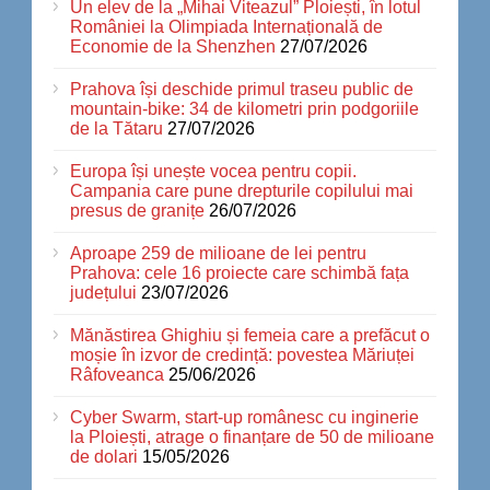
Un elev de la „Mihai Viteazul” Ploiești, în lotul
României la Olimpiada Internațională de
Economie de la Shenzhen
27/07/2026
Prahova își deschide primul traseu public de
mountain-bike: 34 de kilometri prin podgoriile
de la Tătaru
27/07/2026
Europa își unește vocea pentru copii.
Campania care pune drepturile copilului mai
presus de granițe
26/07/2026
Aproape 259 de milioane de lei pentru
Prahova: cele 16 proiecte care schimbă fața
județului
23/07/2026
Mănăstirea Ghighiu și femeia care a prefăcut o
moșie în izvor de credință: povestea Măriuței
Râfoveanca
25/06/2026
Cyber Swarm, start-up românesc cu inginerie
la Ploiești, atrage o finanțare de 50 de milioane
de dolari
15/05/2026