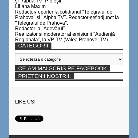
şi “Alpha TV” Ploieşti.
Liliana Maxim
Redactor/reporter la cotidianul "Telegraful de
Prahova" și "Alpha TV". Redactor-șef adjunct la
"Telegraful de Prahova".
Redactor la "Adevărul"
Realizator și moderator al emisiunii "Audiență
Regională", la VP-TV (Valea Prahovei TV).
CATEGORII
Categorii
CE-AM MAI SCRIS PE FACEBOOK
PRIETENII NOSTRII:
LIKE US!