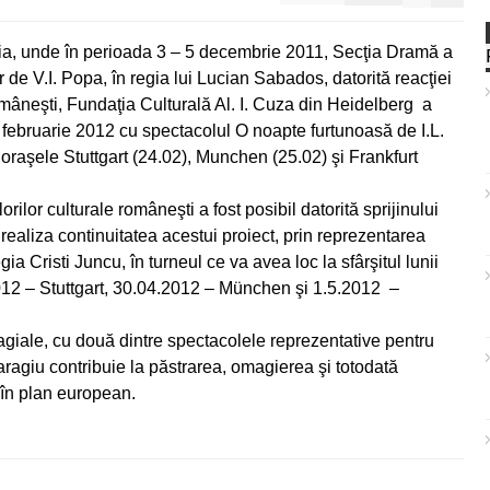
a, unde în perioada 3 – 5 decembrie 2011, Secţia Dramă a
de V.I. Popa, în regia lui Lucian Sabados, datorită reacţiei
omâneşti, Fundaţia Culturală Al. I. Cuza din Heidelberg a
a februarie 2012 cu spectacolul O noapte furtunoasă de I.L.
oraşele Stuttgart (24.02), Munchen (25.02) şi Frankfurt
lor culturale româneşti a fost posibil datorită sprijinului
 realiza continuitatea acestui proiect, prin reprezentarea
a Cristi Juncu, în turneul ce va avea loc la sfârşitul lunii
012 – Stuttgart, 30.04.2012 – München şi 1.5.2012 –
agiale, cu două dintre spectacolele reprezentative pentru
ragiu contribuie la păstrarea, omagierea şi totodată
 în plan european.