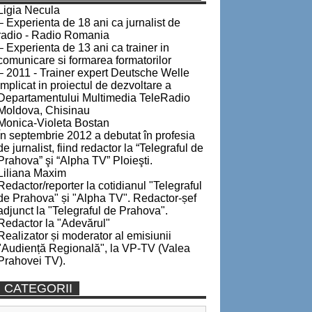
Ligia Necula
– Experienta de 18 ani ca jurnalist de
radio - Radio Romania
– Experienta de 13 ani ca trainer in
comunicare si formarea formatorilor
– 2011 - Trainer expert Deutsche Welle
implicat in proiectul de dezvoltare a
Departamentului Multimedia TeleRadio
Moldova, Chisinau
Monica-Violeta Bostan
În septembrie 2012 a debutat în profesia
de jurnalist, fiind redactor la “Telegraful de
Prahova” şi “Alpha TV” Ploieşti.
Liliana Maxim
Redactor/reporter la cotidianul "Telegraful
de Prahova" și "Alpha TV". Redactor-șef
adjunct la "Telegraful de Prahova".
Redactor la "Adevărul"
Realizator și moderator al emisiunii
"Audiență Regională", la VP-TV (Valea
Prahovei TV).
CATEGORII
Categorii