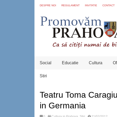
DESPRE NOI
REGULAMENT
INVITATIE
CONTACT
Social
Educatie
Cultura
O
Stiri
Teatru Toma Caragiu 
in Germania
0
Cultura in Prahova
,
Stiri
21/02/2012