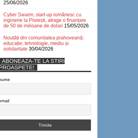
25/06/2026
Cyber Swarm, start-up românesc cu
inginerie la Ploiești, atrage o finanțare
de 50 de milioane de dolari
15/05/2026
Noutăți din comunitatea prahoveană:
educație, tehnologie, mediu și
solidaritate
30/04/2026
ABONEAZA-TE LA STIRI
PROASPETE!
nume
email