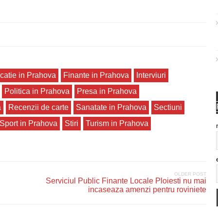
catie in Prahova
Finante in Prahova
Interviuri
Politica in Prahova
Presa in Prahova
a
Recenzii de carte
Sanatate in Prahova
Sectiuni
Sport in Prahova
Stiri
Turism in Prahova
OLDER POST
Serviciul Public Finante Locale Ploiesti nu mai
incaseaza amenzi pentru roviniete