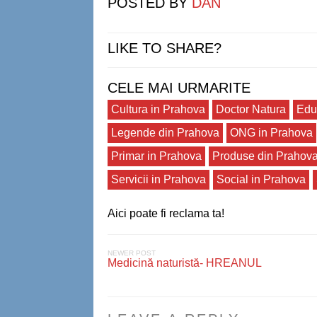
POSTED BY
DAN
LIKE TO SHARE?
CELE MAI URMARITE
Cultura in Prahova
Doctor Natura
Edu
Legende din Prahova
ONG in Prahova
Primar in Prahova
Produse din Prahov
Servicii in Prahova
Social in Prahova
Aici poate fi reclama ta!
NEWER POST
Medicină naturistă- HREANUL