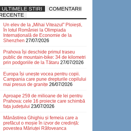
ULTIMELE STIRI
COMENTARII
RECENTE
Un elev de la „Mihai Viteazul” Ploiești,
în lotul României la Olimpiada
Internațională de Economie de la
Shenzhen
27/07/2026
Prahova își deschide primul traseu
public de mountain-bike: 34 de kilometri
prin podgoriile de la Tătaru
27/07/2026
Europa își unește vocea pentru copii.
Campania care pune drepturile copilului
mai presus de granițe
26/07/2026
Aproape 259 de milioane de lei pentru
Prahova: cele 16 proiecte care schimbă
fața județului
23/07/2026
Mănăstirea Ghighiu și femeia care a
prefăcut o moșie în izvor de credință:
povestea Măriuței Râfoveanca