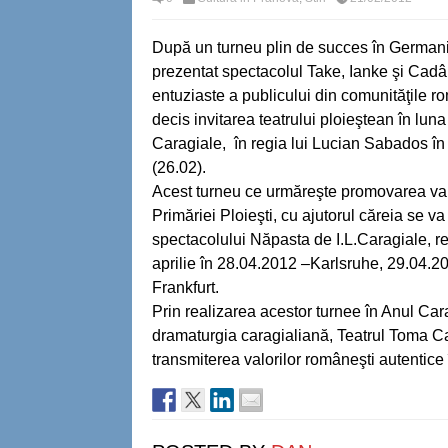
După un turneu plin de succes în Germani
prezentat spectacolul Take, Ianke şi Cadâr 
entuziaste a publicului din comunităţile r
decis invitarea teatrului ploieştean în lun
Caragiale, în regia lui Lucian Sabados în 
(26.02).
Acest turneu ce urmăreşte promovarea valori
Primăriei Ploieşti, cu ajutorul căreia se va
spectacolului Năpasta de I.L.Caragiale, regi
aprilie în 28.04.2012 –Karlsruhe, 29.04.2
Frankfurt.
Prin realizarea acestor turnee în Anul Car
dramaturgia caragialiană, Teatrul Toma Ca
transmiterea valorilor româneşti autentice