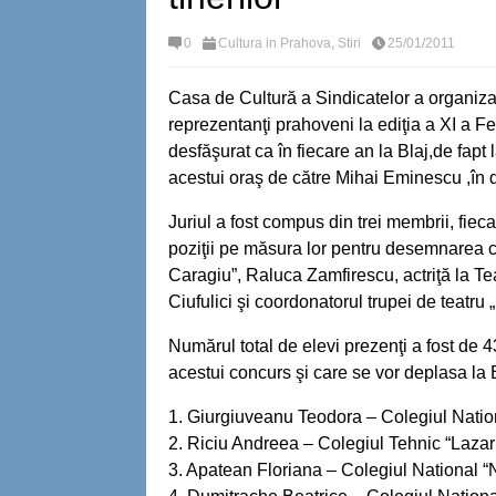
0
Cultura in Prahova
,
Stiri
25/01/2011
Casa de Cultură a Sindicatelor a organizat
reprezentanţi prahoveni la ediţia a XI a F
desfăşurat ca în fiecare an la Blaj,de fapt
acestui oraş de către Mihai Eminescu ,în 
Juriul a fost compus din trei membrii, fieca
poziţii pe măsura lor pentru desemnarea câ
Caragiu”, Raluca Zamfirescu, actriţă la Te
Ciufulici şi coordonatorul trupei de teatru
Numărul total de elevi prezenţi a fost de 43
acestui concurs şi care se vor deplasa la 
1. Giurgiuveanu Teodora – Colegiul Nation
2. Riciu Andreea – Colegiul Tehnic “Lazar 
3. Apatean Floriana – Colegiul National “N