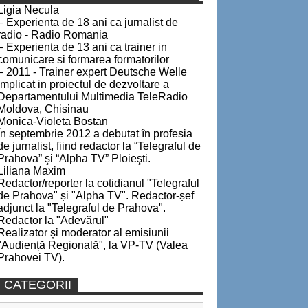
Ligia Necula
– Experienta de 18 ani ca jurnalist de
radio - Radio Romania
– Experienta de 13 ani ca trainer in
comunicare si formarea formatorilor
– 2011 - Trainer expert Deutsche Welle
implicat in proiectul de dezvoltare a
Departamentului Multimedia TeleRadio
Moldova, Chisinau
Monica-Violeta Bostan
În septembrie 2012 a debutat în profesia
de jurnalist, fiind redactor la “Telegraful de
Prahova” şi “Alpha TV” Ploieşti.
Liliana Maxim
Redactor/reporter la cotidianul "Telegraful
de Prahova" și "Alpha TV". Redactor-șef
adjunct la "Telegraful de Prahova".
Redactor la "Adevărul"
Realizator și moderator al emisiunii
"Audiență Regională", la VP-TV (Valea
Prahovei TV).
CATEGORII
Categorii