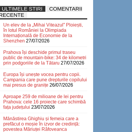
ULTIMELE STIRI
COMENTARII
RECENTE
Un elev de la „Mihai Viteazul” Ploiești,
în lotul României la Olimpiada
Internațională de Economie de la
Shenzhen
27/07/2026
Prahova își deschide primul traseu
public de mountain-bike: 34 de kilometri
prin podgoriile de la Tătaru
27/07/2026
Europa își unește vocea pentru copii.
Campania care pune drepturile copilului
mai presus de granițe
26/07/2026
Aproape 259 de milioane de lei pentru
Prahova: cele 16 proiecte care schimbă
fața județului
23/07/2026
Mănăstirea Ghighiu și femeia care a
prefăcut o moșie în izvor de credință:
povestea Măriuței Râfoveanca