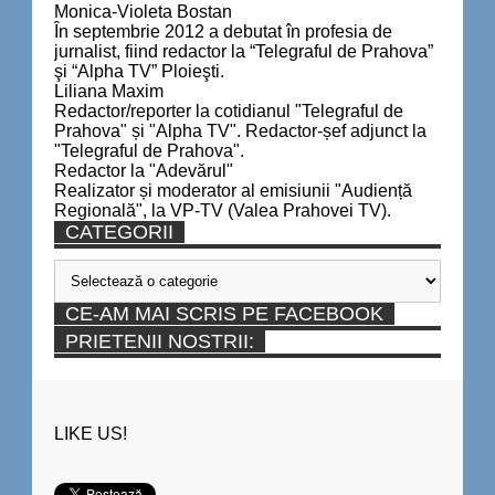
Monica-Violeta Bostan
În septembrie 2012 a debutat în profesia de
jurnalist, fiind redactor la “Telegraful de Prahova”
şi “Alpha TV” Ploieşti.
Liliana Maxim
Redactor/reporter la cotidianul "Telegraful de
Prahova" și "Alpha TV". Redactor-șef adjunct la
"Telegraful de Prahova".
Redactor la "Adevărul"
Realizator și moderator al emisiunii "Audiență
Regională", la VP-TV (Valea Prahovei TV).
CATEGORII
Categorii
CE-AM MAI SCRIS PE FACEBOOK
PRIETENII NOSTRII:
LIKE US!