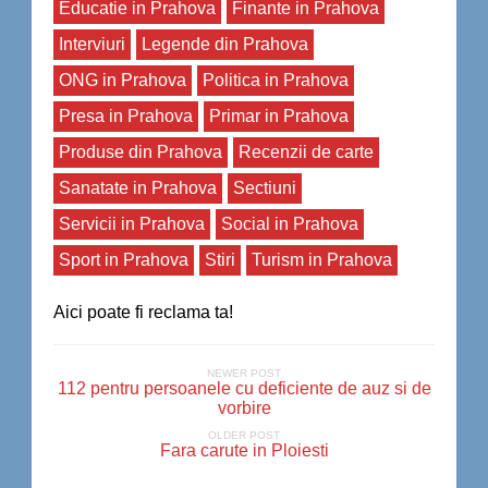
Educatie in Prahova
Finante in Prahova
Interviuri
Legende din Prahova
ONG in Prahova
Politica in Prahova
Presa in Prahova
Primar in Prahova
Produse din Prahova
Recenzii de carte
Sanatate in Prahova
Sectiuni
Servicii in Prahova
Social in Prahova
Sport in Prahova
Stiri
Turism in Prahova
Aici poate fi reclama ta!
NEWER POST
112 pentru persoanele cu deficiente de auz si de
vorbire
OLDER POST
Fara carute in Ploiesti