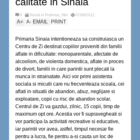
calitate in Sinaia
0
Social in Prahova
,
Stiri
07/08/2012
A
+
A
-
EMAIL
PRINT
Primaria Sinaia intentioneaza sa construiasca un
Centru de Zi destinat copiilor proveniti din familii
aflate in dificultate: monoparentale, afectate de
alcoolism, de violenta domestica, aflate in proces
de divort, familii in care parintii sunt plecati la
munca in strainatate. Aici vor primi asistenta
sociala si micutii care nu frecventeaza scoala, cei
aflati in situatii de abandon, abuz, neglijare si
exploatare, copii cu risc de abandon scolar.
Centrul de Zi va gazdui, zilnic, 15 copii, timp de
maximum opt ore. Acestia vor fi supravegheati si
vor participa la activitati recreative si educative,
iar parintii vor avea, astfel, timpul necesar fie
pentru a lucra, fie pentru a-si cauta un loc de