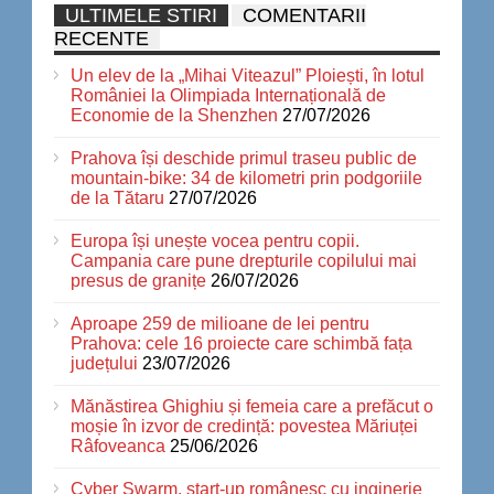
ULTIMELE STIRI
COMENTARII
RECENTE
Un elev de la „Mihai Viteazul” Ploiești, în lotul
României la Olimpiada Internațională de
Economie de la Shenzhen
27/07/2026
Prahova își deschide primul traseu public de
mountain-bike: 34 de kilometri prin podgoriile
de la Tătaru
27/07/2026
Europa își unește vocea pentru copii.
Campania care pune drepturile copilului mai
presus de granițe
26/07/2026
Aproape 259 de milioane de lei pentru
Prahova: cele 16 proiecte care schimbă fața
județului
23/07/2026
Mănăstirea Ghighiu și femeia care a prefăcut o
moșie în izvor de credință: povestea Măriuței
Râfoveanca
25/06/2026
Cyber Swarm, start-up românesc cu inginerie