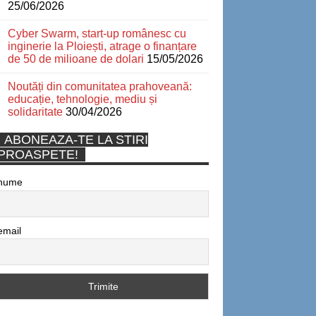
25/06/2026
Cyber Swarm, start-up românesc cu
inginerie la Ploiești, atrage o finanțare
de 50 de milioane de dolari
15/05/2026
Noutăți din comunitatea prahoveană:
educație, tehnologie, mediu și
solidaritate
30/04/2026
ABONEAZA-TE LA STIRI
PROASPETE!
nume
email