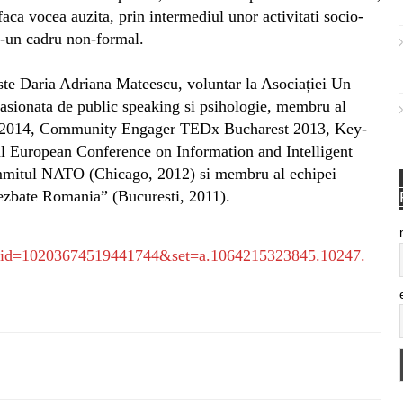
 faca vocea auzita, prin intermediul unor activitati socio-
r-un cadru non-formal.
 este Daria Adriana Mateescu, voluntar la Asociației Un
 pasionata de public speaking si psihologie, membru al
 2014, Community Engager TEDx Bucharest 2013, Key-
l European Conference on Information and Intelligent
ummitul NATO (Chicago, 2012) si membru al echipei
„Dezbate Romania” (Bucuresti, 2011).
id=
10203674519441744&set=a.
1064215323845.10247.