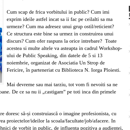
Cum scap de frica vorbitului in public? Cum imi
exprim ideile astfel incat sa ii fac pe ceilalti sa ma
urmeze? Cum ma adresez unui grup ostil/reticient?
Ce structura este bine sa urmez in construirea unui
discurs? Cum ofer raspuns la orice intrebare? Toate
acestea si multe altele va asteapta in cadrul Workshop-
ului de Public Speaking, din datele de 5 si 13
noiembrie, organizat de
Asociatia Un Strop de
Fericire, în parteneriat cu Biblioteca N. Iorga Ploiesti.
Mai devreme sau mai tarziu, tot vom fi nevoiti sa ne
ane. De ce sa nu ii „castigam” pe toti inca din primele
e doresc să-și construiască o imagine profesionista, cu
ea proiectelor/ideilor la scoala/facultate/job/afacere. In
hnici de vorbit in public, de influenta pozitiva a audientei,