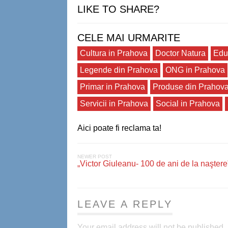
LIKE TO SHARE?
CELE MAI URMARITE
Cultura in Prahova
Doctor Natura
Edu
Legende din Prahova
ONG in Prahova
Primar in Prahova
Produse din Prahov
Servicii in Prahova
Social in Prahova
Aici poate fi reclama ta!
NEWER POST
„Victor Giuleanu- 100 de ani de la naştere
LEAVE A REPLY
Your email address will not be published.