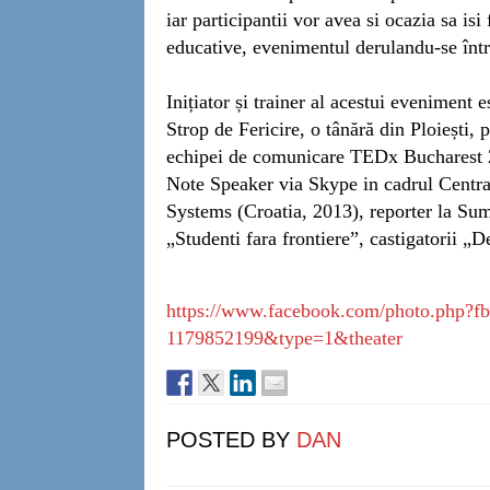
iar participantii vor avea si ocazia sa isi
educative, evenimentul derulandu-se înt
Inițiator și trainer al acestui eveniment
Strop de Fericire, o tânără din Ploiești,
echipei de comunicare TEDx Bucharest
Note Speaker via Skype in cadrul Centra
Systems (Croatia, 2013), reporter la S
„Studenti fara frontiere”, castigatorii 
https://www.facebook.com/
photo.php?fb
1179852199&type=1&theater
POSTED BY
DAN