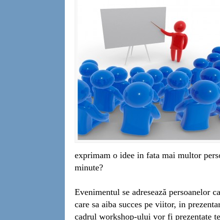
exprimam o idee in fata mai multor perso
minute?
Evenimentul se adresează persoanelor car
care sa aiba succes pe viitor, in prezentar
cadrul workshop-ului vor fi prezentate te