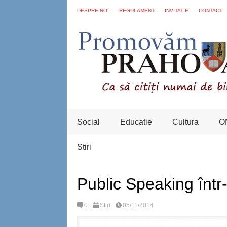
DESPRE NOI
REGULAMENT
INVITATIE
CONTACT
Social
Educatie
Cultura
O
Stiri
Public Speaking într
0
Stiri
05/11/2014