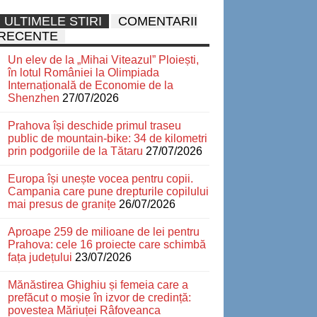
ULTIMELE STIRI
COMENTARII
RECENTE
Un elev de la „Mihai Viteazul” Ploiești,
în lotul României la Olimpiada
Internațională de Economie de la
Shenzhen
27/07/2026
Prahova își deschide primul traseu
public de mountain-bike: 34 de kilometri
prin podgoriile de la Tătaru
27/07/2026
Europa își unește vocea pentru copii.
Campania care pune drepturile copilului
mai presus de granițe
26/07/2026
Aproape 259 de milioane de lei pentru
Prahova: cele 16 proiecte care schimbă
fața județului
23/07/2026
Mănăstirea Ghighiu și femeia care a
prefăcut o moșie în izvor de credință:
povestea Măriuței Râfoveanca