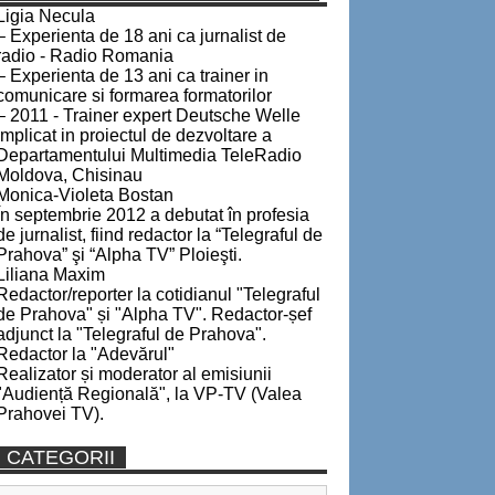
Ligia Necula
– Experienta de 18 ani ca jurnalist de
radio - Radio Romania
– Experienta de 13 ani ca trainer in
comunicare si formarea formatorilor
– 2011 - Trainer expert Deutsche Welle
implicat in proiectul de dezvoltare a
Departamentului Multimedia TeleRadio
Moldova, Chisinau
Monica-Violeta Bostan
În septembrie 2012 a debutat în profesia
de jurnalist, fiind redactor la “Telegraful de
Prahova” şi “Alpha TV” Ploieşti.
Liliana Maxim
Redactor/reporter la cotidianul "Telegraful
de Prahova" și "Alpha TV". Redactor-șef
adjunct la "Telegraful de Prahova".
Redactor la "Adevărul"
Realizator și moderator al emisiunii
"Audiență Regională", la VP-TV (Valea
Prahovei TV).
CATEGORII
Categorii