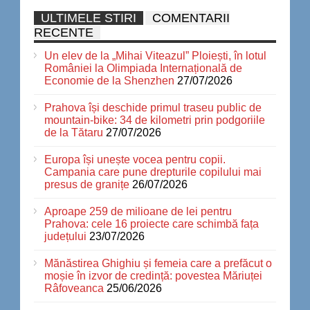
ULTIMELE STIRI
COMENTARII
RECENTE
Un elev de la „Mihai Viteazul” Ploiești, în lotul
României la Olimpiada Internațională de
Economie de la Shenzhen
27/07/2026
Prahova își deschide primul traseu public de
mountain-bike: 34 de kilometri prin podgoriile
de la Tătaru
27/07/2026
Europa își unește vocea pentru copii.
Campania care pune drepturile copilului mai
presus de granițe
26/07/2026
Aproape 259 de milioane de lei pentru
Prahova: cele 16 proiecte care schimbă fața
județului
23/07/2026
Mănăstirea Ghighiu și femeia care a prefăcut o
moșie în izvor de credință: povestea Măriuței
Râfoveanca
25/06/2026