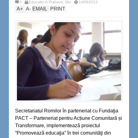
0
Educatie in Prahova
,
Stiri
14/09/2013
A
+
A
-
EMAIL
PRINT
Secretariatul Romilor în parteneriat cu Fundaţia
PACT – Parteneriat pentru Acțiune Comunitară și
Transformare, implementeazǎ proiectul
“Promoveazǎ educaţia” în trei comunităţi din