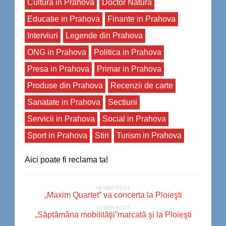
Cultura in Prahova
Doctor Natura
Educatie in Prahova
Finante in Prahova
Interviuri
Legende din Prahova
ONG in Prahova
Politica in Prahova
Presa in Prahova
Primar in Prahova
Produse din Prahova
Recenzii de carte
Sanatate in Prahova
Sectiuni
Servicii in Prahova
Social in Prahova
Sport in Prahova
Stiri
Turism in Prahova
Aici poate fi reclama ta!
NEWER POST
„Maxim Quartet” va concerta la Ploieşti
OLDER POST
„Săptămâna mobilităţii”marcată şi la Ploieşti