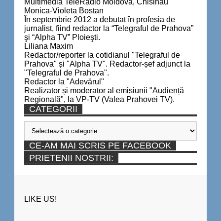
Multimedia TeleRadio Moldova, Chisinau
Monica-Violeta Bostan
În septembrie 2012 a debutat în profesia de
jurnalist, fiind redactor la “Telegraful de Prahova”
şi “Alpha TV” Ploieşti.
Liliana Maxim
Redactor/reporter la cotidianul "Telegraful de
Prahova" și "Alpha TV". Redactor-șef adjunct la
"Telegraful de Prahova".
Redactor la "Adevărul"
Realizator și moderator al emisiunii "Audiență
Regională", la VP-TV (Valea Prahovei TV).
CATEGORII
Categorii
CE-AM MAI SCRIS PE FACEBOOK
PRIETENII NOSTRII:
LIKE US!