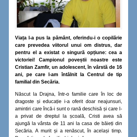
Viața l-a pus la pământ, oferindu-i o copilărie
care prevedea viitorul unui om distrus, dar
pentru el a existat o singură opțiune: cea a
victoriei! Campionul poveștii noastre este
Cristian Zamfir, un adolescent, în vârstă de 16
ani, pe care l-am întâlnit la Centrul de tip
familial din Secăria.
Născut la Drajna, într-o familie care în loc de
dragoste și educație i-a oferit doar neajunsuri,
amintiri care încă-i sunt o rană deschisă și care l-
a privat de dreptul la școală, Cristi avea să
ajungă la vârsta de 11 ani la casa de băieți din
Secăria. A murit și a renăscut, în același timp.