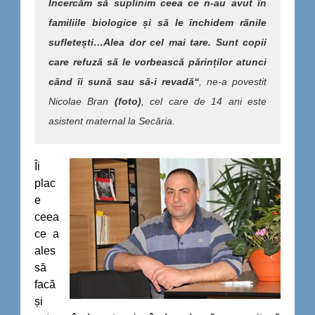
Încercăm să suplinim ceea ce n-au avut în
familiile biologice și să le închidem rănile
sufletești…Alea dor cel mai tare. Sunt copii
care refuză să le vorbească părinților atunci
când îi sună sau să-i revadă“
, ne-a povestit
Nicolae Bran
(foto)
, cel care de 14 ani este
asistent maternal la Secăria.
Îi
plac
e
ceea
ce a
ales
să
facă
și