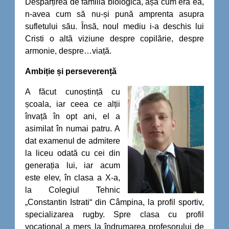
Despărțirea de familia biologică, așa cum era ea,
n-avea cum să nu-și pună amprenta asupra
sufletului său. Însă, noul mediu i-a deschis lui
Cristi o altă viziune despre copilărie, despre
armonie, despre…viață.
Ambiție și perseverență
A făcut cunoștință cu
școala, iar ceea ce alții
învață în opt ani, el a
asimilat în numai patru. A
dat examenul de admitere
la liceu odată cu cei din
generația lui, iar acum
este elev, în clasa a X-a,
la Colegiul Tehnic
„Constantin Istrati“ din Câmpina, la profil sportiv,
specializarea rugby. Spre clasa cu profil
vocațional a mers la îndrumarea profesorului de