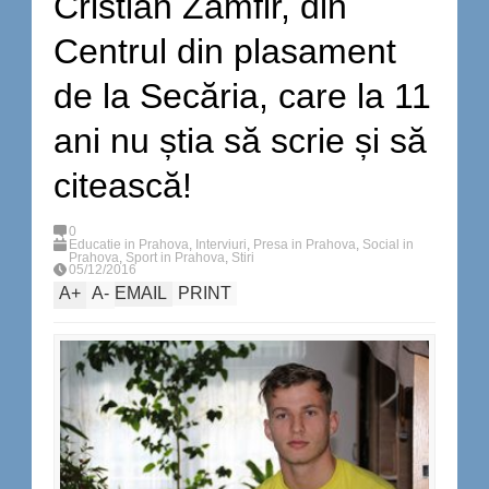
Cristian Zamfir, din
Centrul din plasament
de la Secăria, care la 11
ani nu știa să scrie și să
citească!
0
Educatie in Prahova
,
Interviuri
,
Presa in Prahova
,
Social in
Prahova
,
Sport in Prahova
,
Stiri
05/12/2016
A
+
A
-
EMAIL
PRINT