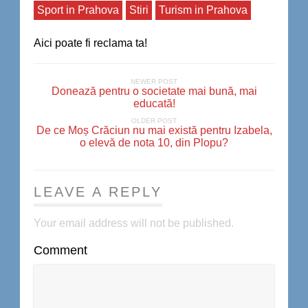
Sport in Prahova
Stiri
Turism in Prahova
Aici poate fi reclama ta!
NEWER POST
Donează pentru o societate mai bună, mai
educată!
OLDER POST
De ce Moș Crăciun nu mai există pentru Izabela,
o elevă de nota 10, din Plopu?
LEAVE A REPLY
Your email address will not be published.
Comment