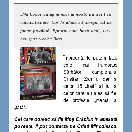
„Mă bucur că ăștia mici ai noștri nu sunt cu
calculatoarele. Lor le place să alerge, să se
joace pe-afară. Sportul este baza aici“
, ne-a
mai spus Nicolae Bran.
Împreună, le putem face
cele mai frumoase
Sărbători campionului
Cristian Zamfir, dar și
celor 15 „frați“ ai lui și
celor care au ales să fie,
de profesie, „mamă“ și
„tată“.
Cei care doresc să fie Moș Crăciun în această
poveste, îl pot contacta pe Cristi Minculescu,