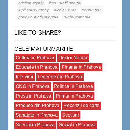
cristian zamfir
liceu profil sportiv
lupii cornu rugby
nicolae bran
pentru tine
poveste motivationala
rugby romania
LIKE TO SHARE?
CELE MAI URMARITE
Cultura in Prahova
Doctor Natura
Educatie in Prahova
Finante in Prahova
Interviuri
Legende din Prahova
ONG in Prahova
Politica in Prahova
Presa in Prahova
Primar in Prahova
Produse din Prahova
Recenzii de carte
Sanatate in Prahova
Sectiuni
Servicii in Prahova
Social in Prahova