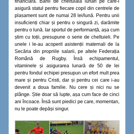
financiară. Banii de cheltuială lunari pe care-i
asigură statul pentru fiecare copil din centrele de
plasament sunt de numai 28 lei/lună. Pentru unii
insuficienți chiar și pentru o singură zi, darămite
pentru o lună. Iar sportul de performanță, așa cum
știm cu toții, presupune o serie de cheltuieli. Pe
unele i le-au acoperit asistenții maternali de la
Secăria din propriile salarii, pe altele Federația
Română de Rugby. Însă echipamentul,
vitaminele și asigurarea lunară de 50 de lei
pentru fondul echipei presupun un efort mult prea
mare și pentru Cristi, dar și pentru cei care i-au
devenit a doua familie. Nu cere și nici nu se
plânge. Știe doar să lupte, așa cum face de cinci
ani încoace. Însă sunt piedici pe care, momentan,
nu le poate depăși singur.