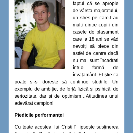
faptul că se apropie
de vârsta majoratului,
un stres pe care-l au
mulți dintre copiii din
casele de plasament
care la 18 ani se văd
nevoiți să plece din
astfel de centre dacă
nu mai sunt încadrați
într-o formă de
învățământ. El știe că
poate și-și dorește să continue studiile. Un
exemplu de ambiție, de forță fizică și psihică, de
seriozitate, dar și de optimism…Atitudinea unui
adevărat campion!
Piedicile performanței
Cu toate acestea, lui Cristi îi lipsește susținerea