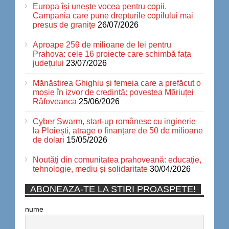
Europa își unește vocea pentru copii.
Campania care pune drepturile copilului mai
presus de granițe
26/07/2026
Aproape 259 de milioane de lei pentru
Prahova: cele 16 proiecte care schimbă fața
județului
23/07/2026
Mănăstirea Ghighiu și femeia care a prefăcut o
moșie în izvor de credință: povestea Măriuței
Râfoveanca
25/06/2026
Cyber Swarm, start-up românesc cu inginerie
la Ploiești, atrage o finanțare de 50 de milioane
de dolari
15/05/2026
Noutăți din comunitatea prahoveană: educație,
tehnologie, mediu și solidaritate
30/04/2026
ABONEAZA-TE LA STIRI PROASPETE!
nume