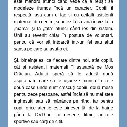
este mândru atunci când vede că a reușit să
modeleze frumos încă un caracter. Copiii îl
respectă, așa cum o fac și cu ceilalți asistenți
maternali din centru, și nu ezită să vină în vizită la
„mama“ și la „tata“ atunci când ies din sistem.
Unii au revenit chiar în postura de voluntari,
pentru că vor să întoarcă într-un fel sau altul
șansa pe care au avut-o ei.
Și, bineînțeles, ca fiecare dintre noi, atât copiii,
cât și asistenții maternali îl așteaptă pe Moș
Crăciun. Adulții speră să le aducă două
aspiratoare care să le ușureze munca în cele
două case unde sunt crescuți copiii, două mese
pentru zece persoane, astfel încât să nu mai stea
înghesuiți sau să mănânce pe rând, iar pentru
copii orice atenție este binevenită, de la haine
până la DVD-uri cu desene, filme, articole
sportive sau cărți de citit.