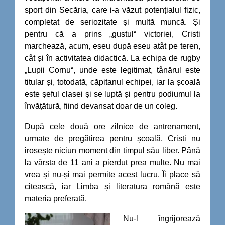
sport din Secăria, care i-a văzut potențialul fizic,
completat de seriozitate și multă muncă. Și
pentru că a prins „gustul“ victoriei, Cristi
marchează, acum, eseu după eseu atât pe teren,
cât și în activitatea didactică. La echipa de rugby
„Lupii Cornu“, unde este legitimat, tânărul este
titular și, totodată, căpitanul echipei, iar la școală
este șeful clasei și se luptă și pentru podiumul la
învățătură, fiind devansat doar de un coleg.
După cele două ore zilnice de antrenament,
urmate de pregătirea pentru școală, Cristi nu
irosește niciun moment din timpul său liber. Până
la vârsta de 11 ani a pierdut prea multe. Nu mai
vrea și nu-și mai permite acest lucru. Îi place să
citească, iar Limba și literatura română este
materia preferată.
Nu-l îngrijorează