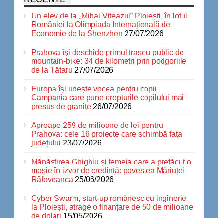
Un elev de la „Mihai Viteazul” Ploiești, în lotul
României la Olimpiada Internațională de
Economie de la Shenzhen
27/07/2026
Prahova își deschide primul traseu public de
mountain-bike: 34 de kilometri prin podgoriile
de la Tătaru
27/07/2026
Europa își unește vocea pentru copii.
Campania care pune drepturile copilului mai
presus de granițe
26/07/2026
Aproape 259 de milioane de lei pentru
Prahova: cele 16 proiecte care schimbă fața
județului
23/07/2026
Mănăstirea Ghighiu și femeia care a prefăcut o
moșie în izvor de credință: povestea Măriuței
Râfoveanca
25/06/2026
Cyber Swarm, start-up românesc cu inginerie
la Ploiești, atrage o finanțare de 50 de milioane
de dolari
15/05/2026