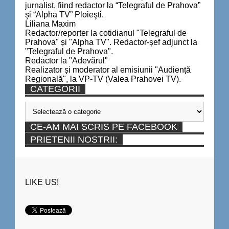
jurnalist, fiind redactor la “Telegraful de Prahova”
şi “Alpha TV” Ploieşti.
Liliana Maxim
Redactor/reporter la cotidianul "Telegraful de
Prahova" și "Alpha TV". Redactor-șef adjunct la
"Telegraful de Prahova".
Redactor la "Adevărul"
Realizator și moderator al emisiunii "Audiență
Regională", la VP-TV (Valea Prahovei TV).
CATEGORII
Categorii
CE-AM MAI SCRIS PE FACEBOOK
PRIETENII NOSTRII:
LIKE US!