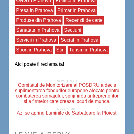
ONG in Prahova
Politica in Prahova
Presa in Prahova
Primar in Prahova
Produse din Prahova
Recenzii de carte
Sanatate in Prahova
Sectiuni
Servicii in Prahova
Social in Prahova
Sport in Prahova
Stiri
Turism in Prahova
Aici poate fi reclama ta!
NEWER POST
Comitetul de Monitorizare al POSDRU a decis
suplimentarea fondurilor europene alocate pentru
combaterea somajului, sprijinirea antreprenorilor
si a firmelor care creaza locuri de munca.
OLDER POST
Azi se aprind Luminile de Sarbatoare la Ploiesti