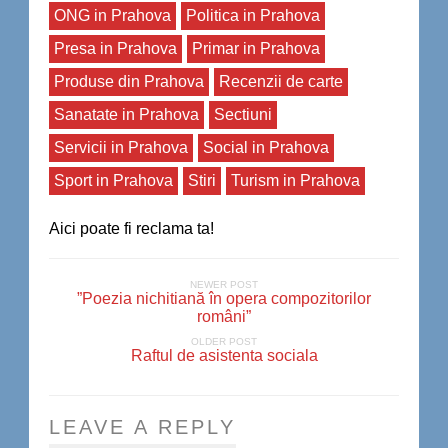
ONG in Prahova
Politica in Prahova
Presa in Prahova
Primar in Prahova
Produse din Prahova
Recenzii de carte
Sanatate in Prahova
Sectiuni
Servicii in Prahova
Social in Prahova
Sport in Prahova
Stiri
Turism in Prahova
Aici poate fi reclama ta!
NEWER POST
”Poezia nichitiană în opera compozitorilor
români”
OLDER POST
Raftul de asistenta sociala
LEAVE A REPLY