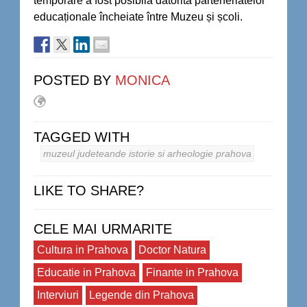
temporare a fost posibilă datorită parteneriatelor
educaționale încheiate între Muzeu și școli.
POSTED BY
MONICA
TAGGED WITH
muzeul judeteande istorie si arheologie prahova
LIKE TO SHARE?
CELE MAI URMARITE
Cultura in Prahova
Doctor Natura
Educatie in Prahova
Finante in Prahova
Interviuri
Legende din Prahova