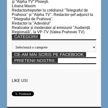
şi “Alpha TV” Ploieşti.
Liliana Maxim
Redactor/reporter la cotidianul "Telegraful de
Prahova" și "Alpha TV". Redactor-șef adjunct la
"Telegraful de Prahova".
Redactor la "Adevărul"
Realizator și moderator al emisiunii "Audiență
Regională", la VP-TV (Valea Prahovei TV).
CATEGORII
Categorii
CE-AM MAI SCRIS PE FACEBOOK
PRIETENII NOSTRII:
LIKE US!