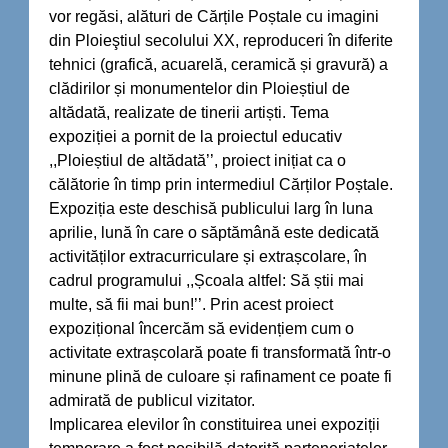
vor regăsi, alături de Cărțile Poștale cu imagini
din Ploieştiul secolului XX, reproduceri în diferite
tehnici (grafică, acuarelă, ceramică și gravură) a
clădirilor și monumentelor din Ploieștiul de
altădată, realizate de tinerii artiști. Tema
expoziției a pornit de la proiectul educativ
,,Ploieștiul de altădată’’, proiect inițiat ca o
călătorie în timp prin intermediul Cărților Poștale.
Expoziția este deschisă publicului larg în luna
aprilie, lună în care o săptămână este dedicată
activităților extracurriculare și extrașcolare, în
cadrul programului ,,Școala altfel: Să știi mai
multe, să fii mai bun!’’. Prin acest proiect
expozițional încercăm să evidențiem cum o
activitate extrașcolară poate fi transformată într-o
minune plină de culoare și rafinament ce poate fi
admirată de publicul vizitator.
Implicarea elevilor în constituirea unei expoziții