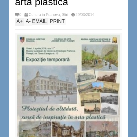
arta plastică
0
Cultura in Prahova
,
Stiri
29/03/2016
A
+
A
-
EMAIL
PRINT