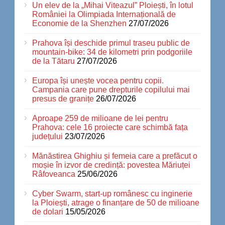
Un elev de la „Mihai Viteazul” Ploiești, în lotul
României la Olimpiada Internațională de
Economie de la Shenzhen
27/07/2026
Prahova își deschide primul traseu public de
mountain-bike: 34 de kilometri prin podgoriile
de la Tătaru
27/07/2026
Europa își unește vocea pentru copii.
Campania care pune drepturile copilului mai
presus de granițe
26/07/2026
Aproape 259 de milioane de lei pentru
Prahova: cele 16 proiecte care schimbă fața
județului
23/07/2026
Mănăstirea Ghighiu și femeia care a prefăcut o
moșie în izvor de credință: povestea Măriuței
Râfoveanca
25/06/2026
Cyber Swarm, start-up românesc cu inginerie
la Ploiești, atrage o finanțare de 50 de milioane
de dolari
15/05/2026