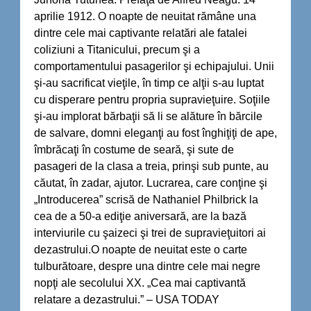
aprilie 1912. O noapte de neuitat rămâne una
dintre cele mai captivante relatări ale fatalei
coliziuni a Titanicului, precum şi a
comportamentului pasagerilor şi echipajului. Unii
şi-au sacrificat vieţile, în timp ce alţii s-au luptat
cu disperare pentru propria supravieţuire. Soţiile
şi-au implorat bărbaţii să li se alăture în bărcile
de salvare, domni eleganţi au fost înghiţiţi de ape,
îmbrăcaţi în costume de seară, şi sute de
pasageri de la clasa a treia, prinşi sub punte, au
căutat, în zadar, ajutor. Lucrarea, care conţine şi
„Introducerea” scrisă de Nathaniel Philbrick la
cea de a 50-a ediţie aniversară, are la bază
interviurile cu şaizeci şi trei de supravieţuitori ai
dezastrului.O noapte de neuitat este o carte
tulburătoare, despre una dintre cele mai negre
nopţi ale secolului XX. „Cea mai captivantă
relatare a dezastrului.” – USA TODAY