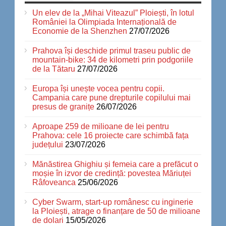
Un elev de la „Mihai Viteazul” Ploiești, în lotul
României la Olimpiada Internațională de
Economie de la Shenzhen
27/07/2026
Prahova își deschide primul traseu public de
mountain-bike: 34 de kilometri prin podgoriile
de la Tătaru
27/07/2026
Europa își unește vocea pentru copii.
Campania care pune drepturile copilului mai
presus de granițe
26/07/2026
Aproape 259 de milioane de lei pentru
Prahova: cele 16 proiecte care schimbă fața
județului
23/07/2026
Mănăstirea Ghighiu și femeia care a prefăcut o
moșie în izvor de credință: povestea Măriuței
Râfoveanca
25/06/2026
Cyber Swarm, start-up românesc cu inginerie
la Ploiești, atrage o finanțare de 50 de milioane
de dolari
15/05/2026