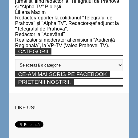
jurnalist, fiind redactor la “Telegraful de Prahova”
şi “Alpha TV” Ploieşti.
Liliana Maxim
Redactor/reporter la cotidianul "Telegraful de
Prahova" și "Alpha TV". Redactor-șef adjunct la
"Telegraful de Prahova".
Redactor la "Adevărul"
Realizator și moderator al emisiunii "Audiență
Regională", la VP-TV (Valea Prahovei TV).
CATEGORII
Categorii
CE-AM MAI SCRIS PE FACEBOOK
PRIETENII NOSTRII:
LIKE US!