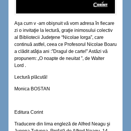
Aşa cum v -am obişnuit vă vom adresa în fiecare
zi o invitaţie la lectură, graţie inimosului colectiv
al Bibliotecii Judeţene “Nicolae Iorga”, care
continuă astfel, ceea ce Profesorul Nicolae Boaru
a clădit atâţia ani :”Dragul de carte!” Astăzi vă
propunem: „O noapte de neuitat ”, de Walter
Lord
.
Lectură plăcută!
Monica BOSTAN
Editura Corint
Traducere din lima engleză de Alfred Neagu şi
Junona Tutunea. Prefaţă de Alfred Neagu. 14