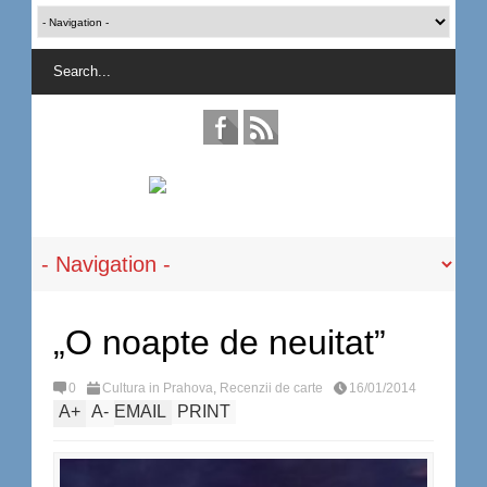
„O noapte de neuitat”
0
Cultura in Prahova
,
Recenzii de carte
16/01/2014
A
+
A
-
EMAIL
PRINT