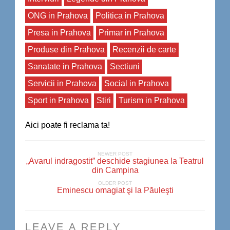
ONG in Prahova
Politica in Prahova
Presa in Prahova
Primar in Prahova
Produse din Prahova
Recenzii de carte
Sanatate in Prahova
Sectiuni
Servicii in Prahova
Social in Prahova
Sport in Prahova
Stiri
Turism in Prahova
Aici poate fi reclama ta!
NEWER POST
„Avarul indragostit” deschide stagiunea la Teatrul
din Campina
OLDER POST
Eminescu omagiat şi la Păuleşti
LEAVE A REPLY