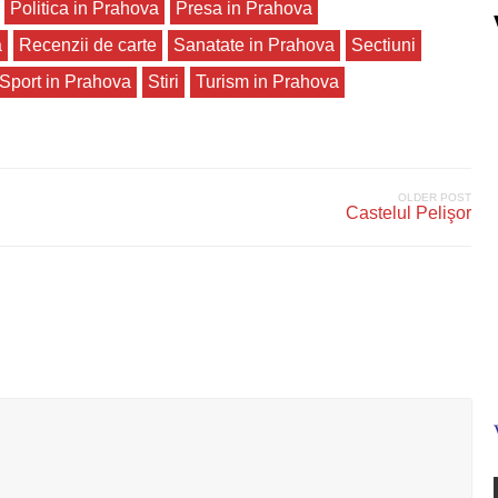
Politica in Prahova
Presa in Prahova
a
Recenzii de carte
Sanatate in Prahova
Sectiuni
Sport in Prahova
Stiri
Turism in Prahova
OLDER POST
Castelul Pelişor