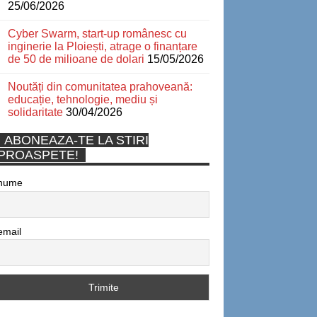
25/06/2026
Cyber Swarm, start-up românesc cu
inginerie la Ploiești, atrage o finanțare
de 50 de milioane de dolari
15/05/2026
Noutăți din comunitatea prahoveană:
educație, tehnologie, mediu și
solidaritate
30/04/2026
ABONEAZA-TE LA STIRI
PROASPETE!
nume
email