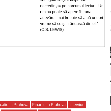
necredinţa» pe parcursul lecturii. Un
om nu poate să apere întruna
adevărul; mai trebuie să aibă uneori
vreme să se şi hrănească din el.“
(C.S. LEWIS)
catie in Prahova
Finante in Prahova
Interviuri