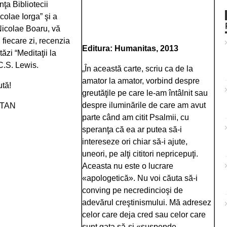
ţa Bibliotecii
colae Iorga” şi a
Nicolae Boaru, vă
fiecare zi, recenzia
Editura: Humanitas, 2013
tăzi “Meditaţii la
C.S. Lewis.
„În această carte, scriu ca de la
amator la amator, vorbind despre
ută!
greutăţile pe care le-am întâlnit sau
despre iluminările de care am avut
STAN
parte când am citit Psalmii, cu
speranţa că ea ar putea să-i
intereseze ori chiar să-i ajute,
uneori, pe alţi cititori nepricepuţi.
Aceasta nu este o lucrare
«apologetică». Nu voi căuta să-i
conving pe necredincioşi de
adevărul creştinismului. Mă adresez
celor care deja cred sau celor care
sunt gata să-şi «suspende