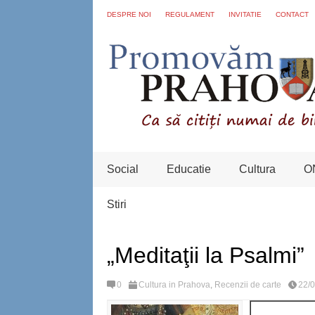
DESPRE NOI
REGULAMENT
INVITATIE
CONTACT
Social
Educatie
Cultura
O
Stiri
„Meditaţii la Psalmi”
0
Cultura in Prahova
,
Recenzii de carte
22/