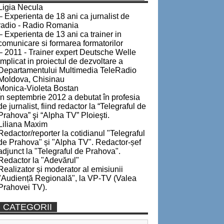
Ligia Necula
– Experienta de 18 ani ca jurnalist de
radio - Radio Romania
– Experienta de 13 ani ca trainer in
comunicare si formarea formatorilor
– 2011 - Trainer expert Deutsche Welle
implicat in proiectul de dezvoltare a
Departamentului Multimedia TeleRadio
Moldova, Chisinau
Monica-Violeta Bostan
În septembrie 2012 a debutat în profesia
de jurnalist, fiind redactor la “Telegraful de
Prahova” şi “Alpha TV” Ploieşti.
Liliana Maxim
Redactor/reporter la cotidianul "Telegraful
de Prahova" și "Alpha TV". Redactor-șef
adjunct la "Telegraful de Prahova".
Redactor la "Adevărul"
Realizator și moderator al emisiunii
"Audiență Regională", la VP-TV (Valea
Prahovei TV).
CATEGORII
Categorii