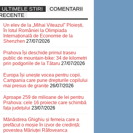
ULTIMELE STIRI
COMENTARII
RECENTE
Un elev de la „Mihai Viteazul” Ploiești,
în lotul României la Olimpiada
Internațională de Economie de la
Shenzhen
27/07/2026
Prahova își deschide primul traseu
public de mountain-bike: 34 de kilometri
prin podgoriile de la Tătaru
27/07/2026
Europa își unește vocea pentru copii.
Campania care pune drepturile copilului
mai presus de granițe
26/07/2026
Aproape 259 de milioane de lei pentru
Prahova: cele 16 proiecte care schimbă
fața județului
23/07/2026
Mănăstirea Ghighiu și femeia care a
prefăcut o moșie în izvor de credință:
povestea Măriuței Râfoveanca