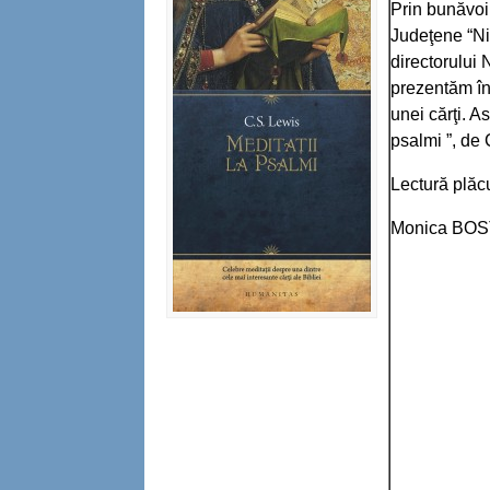
Prin bunăvoin
Judeţene “Ni
directorului 
prezentăm în 
unei cărţi. As
psalmi ”, de 
Lectură plăc
Monica BO