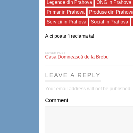
Legende din Prahova
ONG in Prahova
Primar in Prahova
Produse din Prahov
Servicii in Prahova
Social in Prahova
Aici poate fi reclama ta!
NEWER POST
Casa Domnească de la Brebu
LEAVE A REPLY
Your email address will not be published.
Comment