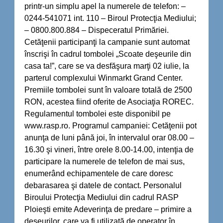
printr-un simplu apel la numerele de telefon: –
0244-541071 int. 110 – Biroul Protecţia Mediului;
– 0800.800.884 – Dispeceratul Primăriei.
Cetăţenii participanţi la campanie sunt automat
înscrişi în cadrul tombolei „Scoate deşeurile din
casa ta!”, care se va desfăşura marţi 02 iulie, la
parterul complexului Winmarkt Grand Center.
Premiile tombolei sunt în valoare totală de 2500
RON, acestea fiind oferite de Asociaţia ROREC.
Regulamentul tombolei este disponibil pe
www.rasp.ro. Programul campaniei: Cetăţenii pot
anunţa de luni până joi, în intervalul orar 08.00 –
16.30 şi vineri, între orele 8.00-14.00, intenţia de
participare la numerele de telefon de mai sus,
enumerând echipamentele de care doresc
debarasarea şi datele de contact. Personalul
Biroului Protecţia Mediului din cadrul RASP
Ploieşti emite Adeverinţa de predare – primire a
deşeurilor, care va fi utilizată de operator în