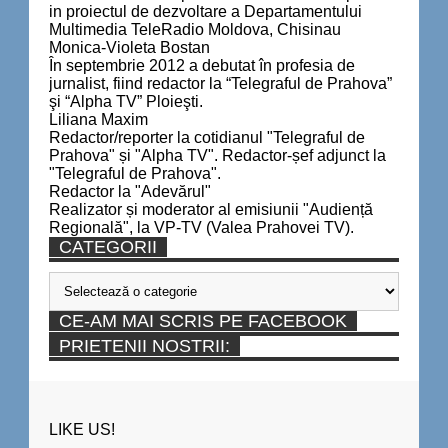
in proiectul de dezvoltare a Departamentului
Multimedia TeleRadio Moldova, Chisinau
Monica-Violeta Bostan
În septembrie 2012 a debutat în profesia de
jurnalist, fiind redactor la “Telegraful de Prahova”
şi “Alpha TV” Ploieşti.
Liliana Maxim
Redactor/reporter la cotidianul "Telegraful de
Prahova" și "Alpha TV". Redactor-șef adjunct la
"Telegraful de Prahova".
Redactor la "Adevărul"
Realizator și moderator al emisiunii "Audiență
Regională", la VP-TV (Valea Prahovei TV).
CATEGORII
Categorii
CE-AM MAI SCRIS PE FACEBOOK
PRIETENII NOSTRII:
LIKE US!