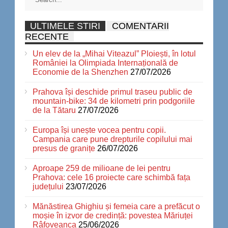
ULTIMELE STIRI
COMENTARII
RECENTE
Un elev de la „Mihai Viteazul” Ploiești, în lotul
României la Olimpiada Internațională de
Economie de la Shenzhen
27/07/2026
Prahova își deschide primul traseu public de
mountain-bike: 34 de kilometri prin podgoriile
de la Tătaru
27/07/2026
Europa își unește vocea pentru copii.
Campania care pune drepturile copilului mai
presus de granițe
26/07/2026
Aproape 259 de milioane de lei pentru
Prahova: cele 16 proiecte care schimbă fața
județului
23/07/2026
Mănăstirea Ghighiu și femeia care a prefăcut o
moșie în izvor de credință: povestea Măriuței
Râfoveanca
25/06/2026