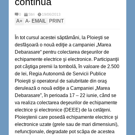
continuă
0
Stiri
19/06/2013
A
+
A
-
EMAIL
PRINT
În tot cursul acestei săptămâni, la Ploieşti se
desfăşoară o nouă ediţie a campaniei „Marea
Debarasare“ pentru colectarea deşeurilor de
echipamente electrice şi electronice. Participanţii
pot câştiga premii la tombolă, în valoare de 2.500
de lei, Regia Autonomă de Servicii Publice
Ploieşti şi operatorul de salubritate din oraş
derulează o nouă ediţie a Campaniei „Marea
Debarasare”, în perioada 17 – 22 iunie, când se
va realiza colectarea deşeurilor de echipamente
electrice şi electronice (DEEE) de la cetăţeni.
Ploieştenii care posedă echipamente electrice şi
electronice uzate (grele sau de mari dimensiuni),
nefuncţionale, degradate pot scăpa de acestea