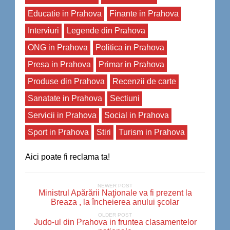
Educatie in Prahova
Finante in Prahova
Interviuri
Legende din Prahova
ONG in Prahova
Politica in Prahova
Presa in Prahova
Primar in Prahova
Produse din Prahova
Recenzii de carte
Sanatate in Prahova
Sectiuni
Servicii in Prahova
Social in Prahova
Sport in Prahova
Stiri
Turism in Prahova
Aici poate fi reclama ta!
NEWER POST
Ministrul Apărării Naţionale va fi prezent la
Breaza , la încheierea anului şcolar
OLDER POST
Judo-ul din Prahova in fruntea clasamentelor