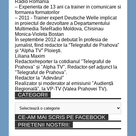
Radio Romania
– Experienta de 13 ani ca trainer in comunicare si
formarea formatorilor
– 2011 - Trainer expert Deutsche Welle implicat
in proiectul de dezvoltare a Departamentului
Multimedia TeleRadio Moldova, Chisinau
Monica-Violeta Bostan
În septembrie 2012 a debutat în profesia de
jurnalist, fiind redactor la “Telegraful de Prahova”
şi “Alpha TV” Ploieşti.
Liliana Maxim
Redactor/reporter la cotidianul "Telegraful de
Prahova" și "Alpha TV". Redactor-șef adjunct la
"Telegraful de Prahova".
Redactor la "Adevărul"
Realizator și moderator al emisiunii "Audiență
Regională", la VP-TV (Valea Prahovei TV).
CATEGORII
Categorii
CE-AM MAI SCRIS PE FACEBOOK
PRIETENII NOSTRII: