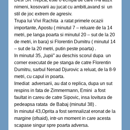
nimeni, kosovarii au jucat cu ambiti,avand si un
stil de joc extrem de agresiv.
Trupa lui Vivi Rachita a ratat primele ocazii
importante, Apostu ( minutul 7 – reluare de la 14
metri, pe langa poarta si minutul 20 – sut de la 20
de metri, in bara) si Florentin Dumitru ( minutul 14
– sut de la 20 metri, putin peste poarta) .
In minutul 35, „lupii” au deschis scorul dupa un
corner executat de pe stanga de catre Florentin
Dumitru, sarbul Nenad Djurovic a reluat, de la 8-9
metri, cu capul in poarta.
Imediat adversarii, au dat o replica, dupa un sut
respins in fata de Zimmermann, Emini a fost
faultat in careu de catre Sipovic, insa lovitura de
pedeapsa ratata de Babaj (minutul 38) .
In minutul 43,Oprita a fost semnalizat eronat de la
margine (ofsaid), intr-un moment in care acesta
scapase singur spre poarta adversa.