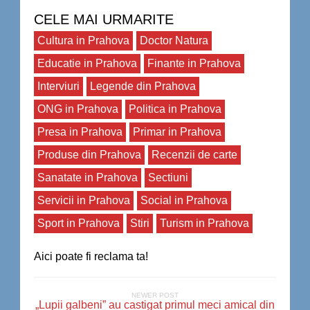
CELE MAI URMARITE
Cultura in Prahova
Doctor Natura
Educatie in Prahova
Finante in Prahova
Interviuri
Legende din Prahova
ONG in Prahova
Politica in Prahova
Presa in Prahova
Primar in Prahova
Produse din Prahova
Recenzii de carte
Sanatate in Prahova
Sectiuni
Servicii in Prahova
Social in Prahova
Sport in Prahova
Stiri
Turism in Prahova
Aici poate fi reclama ta!
NEWER POST
„Lupii galbeni” au castigat primul meci amical din