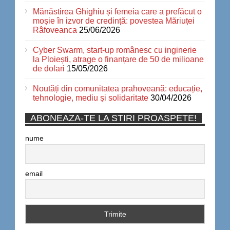
Mănăstirea Ghighiu și femeia care a prefăcut o
moșie în izvor de credință: povestea Măriuței
Râfoveanca
25/06/2026
Cyber Swarm, start-up românesc cu inginerie
la Ploiești, atrage o finanțare de 50 de milioane
de dolari
15/05/2026
Noutăți din comunitatea prahoveană: educație,
tehnologie, mediu și solidaritate
30/04/2026
ABONEAZA-TE LA STIRI PROASPETE!
nume
email