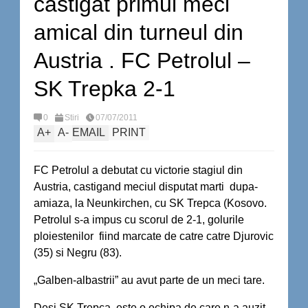
castigat primul meci
amical din turneul din
Austria . FC Petrolul –
SK Trepka 2-1
0
Stiri
07/07/2011
A
+
A
-
EMAIL
PRINT
FC Petrolul a debutat cu victorie stagiul din
Austria, castigand meciul disputat marti dupa-
amiaza, la Neunkirchen, cu SK Trepca (Kosovo.
Petrolul s-a impus cu scorul de 2-1, golurile
ploiestenilor fiind marcate de catre catre Djurovic
(35) si Negru (83).
„Galben-albastrii” au avut parte de un meci tare.
Desi SK Trepca, este o echipa de care n-a auzit