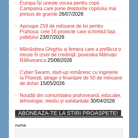
Europa își unește vocea pentru copii.
Campania care pune drepturile copilului mai
presus de granițe
26/07/2026
Aproape 259 de milioane de lei pentru
Prahova: cele 16 proiecte care schimbă fața
județului
23/07/2026
Mănăstirea Ghighiu și femeia care a prefăcut o
moșie în izvor de credință: povestea Măriuței
Râfoveanca
25/06/2026
Cyber Swarm, start-up românesc cu inginerie
la Ploiești, atrage o finanțare de 50 de milioane
de dolari
15/05/2026
Noutăți din comunitatea prahoveană: educație,
tehnologie, mediu și solidaritate
30/04/2026
ABONEAZA-TE LA STIRI PROASPETE!
nume