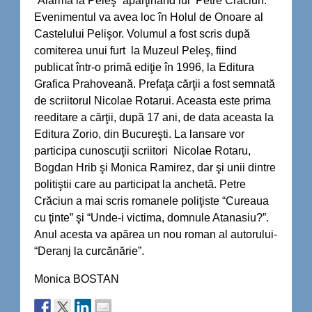
“Alarmă la Peleş“ aparţinând lui Petre Crăciun.
Evenimentul va avea loc în Holul de Onoare al
Castelului Pelişor. Volumul a fost scris după
comiterea unui furt la Muzeul Peleş, fiind
publicat într-o primă ediţie în 1996, la Editura
Grafica Prahoveană. Prefaţa cărţii a fost semnată
de scriitorul Nicolae Rotarui. Aceasta este prima
reeditare a cărţii, după 17 ani, de data aceasta la
Editura Zorio, din Bucureşti. La lansare vor
participa cunoscuţii scriitori Nicolae Rotaru,
Bogdan Hrib şi Monica Ramirez, dar şi unii dintre
politiştii care au participat la anchetă. Petre
Crăciun a mai scris romanele poliţiste “Cureaua
cu ţinte” şi “Unde-i victima, domnule Atanasiu?”.
Anul acesta va apărea un nou roman al autorului-
“Deranj la curcănărie”.
Monica BOSTAN