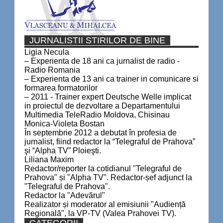
JURNALISTII STIRILOR DE BINE
Ligia Necula
– Experienta de 18 ani ca jurnalist de radio -
Radio Romania
– Experienta de 13 ani ca trainer in comunicare si
formarea formatorilor
– 2011 - Trainer expert Deutsche Welle implicat
in proiectul de dezvoltare a Departamentului
Multimedia TeleRadio Moldova, Chisinau
Monica-Violeta Bostan
În septembrie 2012 a debutat în profesia de
jurnalist, fiind redactor la “Telegraful de Prahova”
şi “Alpha TV” Ploieşti.
Liliana Maxim
Redactor/reporter la cotidianul "Telegraful de
Prahova" și "Alpha TV". Redactor-șef adjunct la
"Telegraful de Prahova".
Redactor la "Adevărul"
Realizator și moderator al emisiunii "Audiență
Regională", la VP-TV (Valea Prahovei TV).