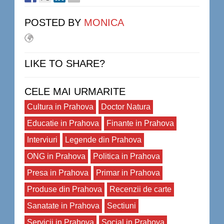
POSTED BY
MONICA
LIKE TO SHARE?
CELE MAI URMARITE
Cultura in Prahova
Doctor Natura
Educatie in Prahova
Finante in Prahova
Interviuri
Legende din Prahova
ONG in Prahova
Politica in Prahova
Presa in Prahova
Primar in Prahova
Produse din Prahova
Recenzii de carte
Sanatate in Prahova
Sectiuni
Servicii in Prahova
Social in Prahova