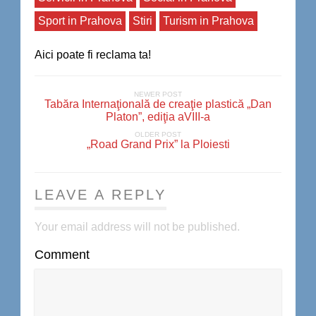
Sport in Prahova
Stiri
Turism in Prahova
Aici poate fi reclama ta!
NEWER POST
Tabăra Internaţională de creaţie plastică „Dan
Platon”, ediţia aVIII-a
OLDER POST
„Road Grand Prix” la Ploiesti
LEAVE A REPLY
Your email address will not be published.
Comment