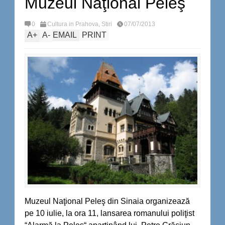
Muzeul Naţional Peleş
0
Cultura in Prahova
,
Stiri
07/07/2013
A
+
A
-
EMAIL
PRINT
Muzeul Naţional Peleş din Sinaia organizează
pe 10 iulie, la ora 11, lansarea romanului poliţist