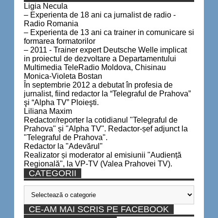
Ligia Necula
– Experienta de 18 ani ca jurnalist de radio -
Radio Romania
– Experienta de 13 ani ca trainer in comunicare si
formarea formatorilor
– 2011 - Trainer expert Deutsche Welle implicat
in proiectul de dezvoltare a Departamentului
Multimedia TeleRadio Moldova, Chisinau
Monica-Violeta Bostan
În septembrie 2012 a debutat în profesia de
jurnalist, fiind redactor la “Telegraful de Prahova”
şi “Alpha TV” Ploieşti.
Liliana Maxim
Redactor/reporter la cotidianul "Telegraful de
Prahova" și "Alpha TV". Redactor-șef adjunct la
"Telegraful de Prahova".
Redactor la "Adevărul"
Realizator și moderator al emisiunii "Audiență
Regională", la VP-TV (Valea Prahovei TV).
CATEGORII
Categorii
CE-AM MAI SCRIS PE FACEBOOK