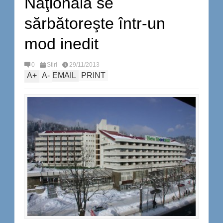
Naţională se
sărbătoreşte într-un
mod inedit
0
Stiri
29/11/2013
A
+
A
-
EMAIL
PRINT