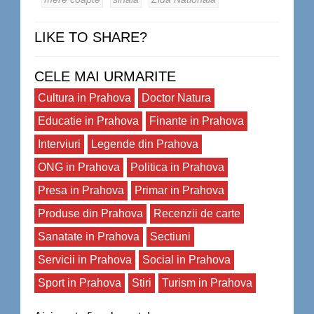
LIKE TO SHARE?
CELE MAI URMARITE
Cultura in Prahova
Doctor Natura
Educatie in Prahova
Finante in Prahova
Interviuri
Legende din Prahova
ONG in Prahova
Politica in Prahova
Presa in Prahova
Primar in Prahova
Produse din Prahova
Recenzii de carte
Sanatate in Prahova
Sectiuni
Servicii in Prahova
Social in Prahova
Sport in Prahova
Stiri
Turism in Prahova