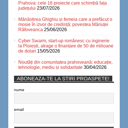
Prahova: cele 16 proiecte care schimbă fața
județului
23/07/2026
Mănăstirea Ghighiu și femeia care a prefăcut o
moșie în izvor de credință: povestea Măriuței
Râfoveanca
25/06/2026
Cyber Swarm, start-up românesc cu inginerie
la Ploiești, atrage o finanțare de 50 de milioane
de dolari
15/05/2026
Noutăți din comunitatea prahoveană: educație,
tehnologie, mediu și solidaritate
30/04/2026
ABONEAZA-TE LA STIRI PROASPETE!
nume
email