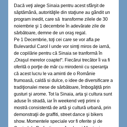
Dacă veţi alege Sinaia pentru acest sfârşit de
săptămână, autorităţile din staţiune au gândit un
program inedit, care să transforme zilele de 30
noiembrie şi 1 decembrie în adevărate zile de
sărbătoare, demne de un oraş regal.
Pe 1 Decembrie, toţi cei care se vor afla pe
Bulevardul Carol I unde vor simţi miros de iarnă,
de copilărie pentru că Sinaia se tranformă în
„Oraşul merelor coapte!“. Fiecărui trecător îi va fi
oferită o porţie de măr cu mirodenii cu speranţa
că acest lucru le va aminti de o Românie
frumoasă, caldă si dulce, o idee de diversificare a
tradiţionalei mese de sărbătoare, îmbogăţită prin
gusturi şi arome. Tot la Sinaia, arta şi cultura sunt
aduse în stradă, iar în weekend veţi primi o
mostră consistentă de artă şi cultură urbană, prin
demonstraţii de graffiti, street dance şi bikers
show. Momentele speciale vor fi oferite şi de