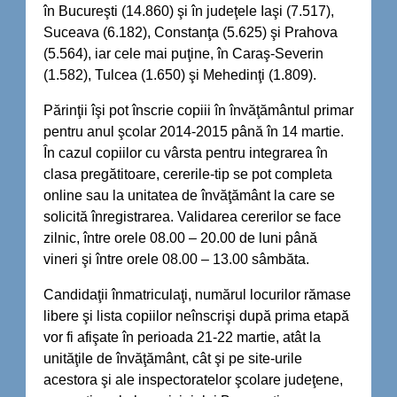
în Bucureşti (14.860) şi în judeţele Iaşi (7.517),
Suceava (6.182), Constanţa (5.625) şi Prahova
(5.564), iar cele mai puţine, în Caraş-Severin
(1.582), Tulcea (1.650) şi Mehedinţi (1.809).
Părinţii îşi pot înscrie copiii în învăţământul primar
pentru anul şcolar 2014-2015 până în 14 martie.
În cazul copiilor cu vârsta pentru integrarea în
clasa pregătitoare, cererile-tip se pot completa
online sau la unitatea de învăţământ la care se
solicită înregistrarea. Validarea cererilor se face
zilnic, între orele 08.00 – 20.00 de luni până
vineri şi între orele 08.00 – 13.00 sâmbăta.
Candidaţii înmatriculaţi, numărul locurilor rămase
libere şi lista copiilor neînscrişi după prima etapă
vor fi afişate în perioada 21-22 martie, atât la
unităţile de învăţământ, cât şi pe site-urile
acestora şi ale inspectoratelor şcolare judeţene,