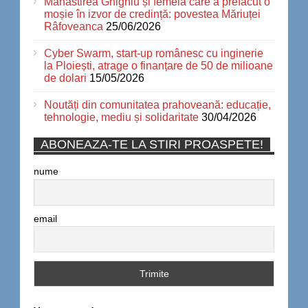
Mănăstirea Ghighiu și femeia care a prefăcut o
moșie în izvor de credință: povestea Măriuței
Râfoveanca
25/06/2026
Cyber Swarm, start-up românesc cu inginerie
la Ploiești, atrage o finanțare de 50 de milioane
de dolari
15/05/2026
Noutăți din comunitatea prahoveană: educație,
tehnologie, mediu și solidaritate
30/04/2026
ABONEAZA-TE LA STIRI PROASPETE!
nume
email