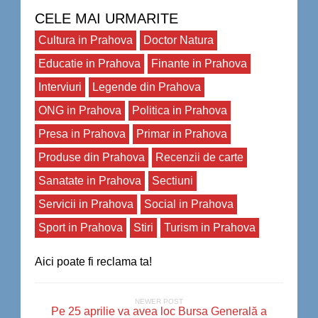
CELE MAI URMARITE
Cultura in Prahova
Doctor Natura
Educatie in Prahova
Finante in Prahova
Interviuri
Legende din Prahova
ONG in Prahova
Politica in Prahova
Presa in Prahova
Primar in Prahova
Produse din Prahova
Recenzii de carte
Sanatate in Prahova
Sectiuni
Servicii in Prahova
Social in Prahova
Sport in Prahova
Stiri
Turism in Prahova
Aici poate fi reclama ta!
NEWER POST
Pe 25 aprilie va avea loc Bursa Generală a