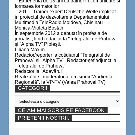
– Experienta de 13 ani ca trainer in comunicare si
formarea formatorilor
– 2011 - Trainer expert Deutsche Welle implicat
in proiectul de dezvoltare a Departamentului
Multimedia TeleRadio Moldova, Chisinau
Monica-Violeta Bostan
În septembrie 2012 a debutat în profesia de
jurnalist, fiind redactor la “Telegraful de Prahova”
şi “Alpha TV” Ploieşti.
Liliana Maxim
Redactor/reporter la cotidianul "Telegraful de
Prahova" și "Alpha TV". Redactor-șef adjunct la
"Telegraful de Prahova".
Redactor la "Adevărul"
Realizator și moderator al emisiunii "Audiență
Regională", la VP-TV (Valea Prahovei TV).
CATEGORII
Categorii
CE-AM MAI SCRIS PE FACEBOOK
PRIETENII NOSTRII: