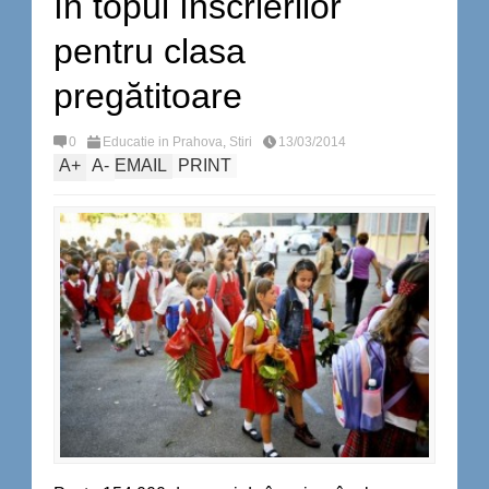
în topul înscrierilor
pentru clasa
pregătitoare
0
Educatie in Prahova
,
Stiri
13/03/2014
A
+
A
-
EMAIL
PRINT