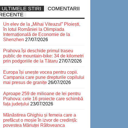
ULTIMELE STIRI
COMENTARII
RECENTE
Un elev de la „Mihai Viteazul” Ploiești,
în lotul României la Olimpiada
Internațională de Economie de la
Shenzhen
27/07/2026
Prahova își deschide primul traseu
public de mountain-bike: 34 de kilometri
prin podgoriile de la Tătaru
27/07/2026
Europa își unește vocea pentru copii.
Campania care pune drepturile copilului
mai presus de granițe
26/07/2026
Aproape 259 de milioane de lei pentru
Prahova: cele 16 proiecte care schimbă
fața județului
23/07/2026
Mănăstirea Ghighiu și femeia care a
prefăcut o moșie în izvor de credință:
povestea Măriuței Râfoveanca