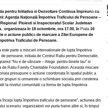
ia pentru Initiativa si Dezvoltare Continua împreun
a
cu
ii
:
Agenţia Naţională Împotriva Traficului de Persoane –
 Regional Ploiesti si Inspectoratul Scolar Judetean
a
,
organizeaz
a
în 18 octombrie, ora 17.00, în
Piata
16
ie o ac
t
iune public
a
de marcare a Zilei Europene de
mpotriva Traficului de Persoane.
 este parte a miscarii internationale de lupta împotriva
ui de persoane, initiata de Centrul Ratiu pentru Democratie,
gramul “Nu e de vânzare – Alege pentru binele tau” si
a de Ratiu Family Charitable Foundation. Aceasta miscare
ionala presupune o actiune coordonata în spatiul public a
or grupuri si urmareste o schimbare sociala prin cresterea
tatii la nivelul comunitatii ca forma de lupta împotriva
 începi lupta împotriva traficului de persoane”, actiunea din
ui scenariu: organizatorii vor purta haine albe si, în timpul