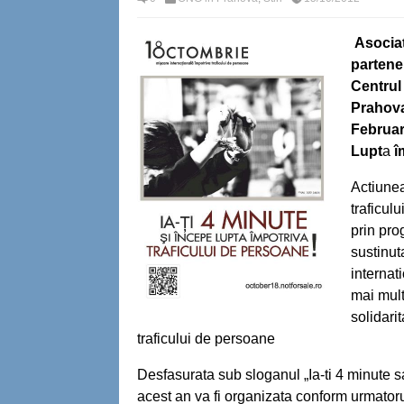
Asociat
partener
Centrul
Prahov
Februar
Lupt
a
î
Actiunea
traficul
prin pro
sustinut
internat
mai mult
solidari
traficului de persoane
Desfasurata sub sloganul „Ia-ti 4 minute sa
acest an va fi organizata conform urmatorul