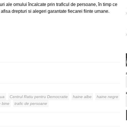
uri ale omului încalcate prin traficul de persoane, în timp ce
 afisa drepturi si alegeri garantate fiecarei fiinte umane.
nua
Centrul Ratiu pentru Democratie
haine albe
haine negre
e bine
trafic de persoane