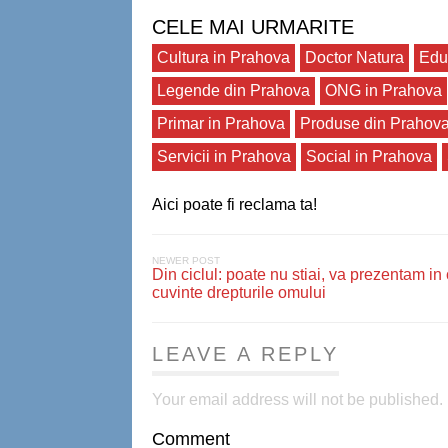
CELE MAI URMARITE
Cultura in Prahova
Doctor Natura
Edu
Legende din Prahova
ONG in Prahova
Primar in Prahova
Produse din Prahov
Servicii in Prahova
Social in Prahova
Aici poate fi reclama ta!
NEWER POST
Din ciclul: poate nu stiai, va prezentam in
cuvinte drepturile omului
LEAVE A REPLY
Your email address will not be published.
Comment