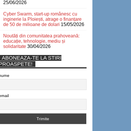
25/06/2026
Cyber Swarm, start-up românesc cu
inginerie la Ploiești, atrage o finanțare
de 50 de milioane de dolari
15/05/2026
Noutăți din comunitatea prahoveană:
educație, tehnologie, mediu și
solidaritate
30/04/2026
ABONEAZA-TE LA STIRI
PROASPETE!
nume
email