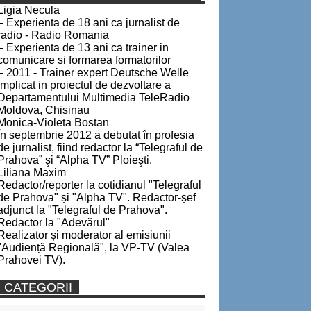
Ligia Necula
– Experienta de 18 ani ca jurnalist de
radio - Radio Romania
– Experienta de 13 ani ca trainer in
comunicare si formarea formatorilor
– 2011 - Trainer expert Deutsche Welle
implicat in proiectul de dezvoltare a
Departamentului Multimedia TeleRadio
Moldova, Chisinau
Monica-Violeta Bostan
În septembrie 2012 a debutat în profesia
de jurnalist, fiind redactor la “Telegraful de
Prahova” şi “Alpha TV” Ploieşti.
Liliana Maxim
Redactor/reporter la cotidianul "Telegraful
de Prahova" și "Alpha TV". Redactor-șef
adjunct la "Telegraful de Prahova".
Redactor la "Adevărul"
Realizator și moderator al emisiunii
"Audiență Regională", la VP-TV (Valea
Prahovei TV).
CATEGORII
Categorii