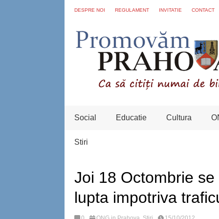
DESPRE NOI
REGULAMENT
INVITATIE
CONTACT
Social
Educatie
Cultura
O
Stiri
Joi 18 Octombrie se
lupta impotriva trafi
0
ONG in Prahova
,
Stiri
15/10/2012