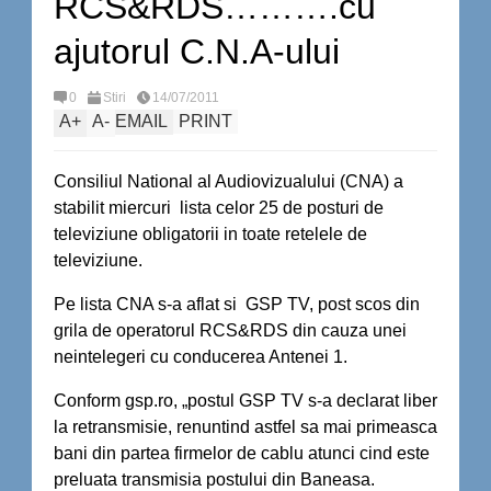
RCS&RDS……….cu
ajutorul C.N.A-ului
0
Stiri
14/07/2011
A
+
A
-
EMAIL
PRINT
Consiliul National al Audiovizualului (CNA) a
stabilit miercuri lista celor 25 de posturi de
televiziune obligatorii in toate retelele de
televiziune.
Pe lista CNA s-a aflat si GSP TV, post scos din
grila de operatorul RCS&RDS din cauza unei
neintelegeri cu conducerea Antenei 1.
Conform gsp.ro, „postul GSP TV s-a declarat liber
la retransmisie, renuntind astfel sa mai primeasca
bani din partea firmelor de cablu atunci cind este
preluata transmisia postului din Baneasa.