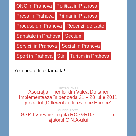
ONG in Prahova
Politica in Prahova
Presa in Prahova
Primar in Prahova
Produse din Prahova
Recenzii de carte
Sanatate in Prahova
Sectiuni
Servicii in Prahova
Social in Prahova
Sport in Prahova
Stiri
Turism in Prahova
Aici poate fi reclama ta!
NEWER POST
Asociaţia Tinerilor din Valea Doftanei
implementeaza în perioada 21 – 28 iulie 2011
proiectul „Different cultures, one Europe”
OLDER POST
GSP TV revine in grila RCS&RDS……….cu
ajutorul C.N.A-ului