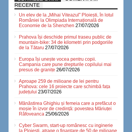
RECENTE
Un elev de la „Mihai Viteazul” Ploiești, în lotul
României la Olimpiada Internațională de
Economie de la Shenzhen
27/07/2026
Prahova își deschide primul traseu public de
mountain-bike: 34 de kilometri prin podgoriile
de la Tătaru
27/07/2026
Europa își unește vocea pentru copii.
Campania care pune drepturile copilului mai
presus de granițe
26/07/2026
Aproape 259 de milioane de lei pentru
Prahova: cele 16 proiecte care schimbă fața
județului
23/07/2026
Mănăstirea Ghighiu și femeia care a prefăcut o
moșie în izvor de credință: povestea Măriuței
Râfoveanca
25/06/2026
Cyber Swarm, start-up românesc cu inginerie
la Ploiești, atrage o finanțare de 50 de milioane