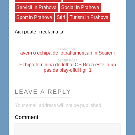
Servicii in Prahova
Social in Prahova
Sport in Prahova
Stiri
Turism in Prahova
Aici poate fi reclama ta!
NEWER POST
avem o echipa de fotbal american in Scaieni
OLDER POST
Echipa feminina de fotbal CS Brazi este la un
pas de play-offul ligii 1
LEAVE A REPLY
Your email address will not be published.
Comment