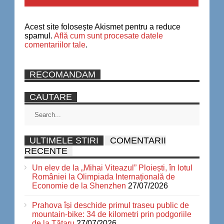
Acest site folosește Akismet pentru a reduce
spamul.
Află cum sunt procesate datele
comentariilor tale
.
RECOMANDAM
CAUTARE
ULTIMELE STIRI
COMENTARII
RECENTE
Un elev de la „Mihai Viteazul” Ploiești, în lotul
României la Olimpiada Internațională de
Economie de la Shenzhen
27/07/2026
Prahova își deschide primul traseu public de
mountain-bike: 34 de kilometri prin podgoriile
de la Tătaru
27/07/2026