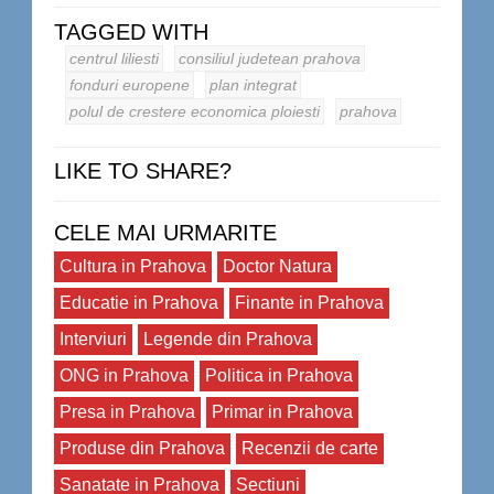
TAGGED WITH
centrul liliesti
consiliul judetean prahova
fonduri europene
plan integrat
polul de crestere economica ploiesti
prahova
LIKE TO SHARE?
CELE MAI URMARITE
Cultura in Prahova
Doctor Natura
Educatie in Prahova
Finante in Prahova
Interviuri
Legende din Prahova
ONG in Prahova
Politica in Prahova
Presa in Prahova
Primar in Prahova
Produse din Prahova
Recenzii de carte
Sanatate in Prahova
Sectiuni