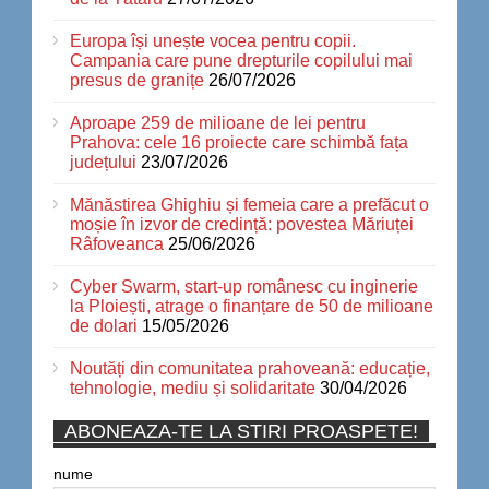
Europa își unește vocea pentru copii.
Campania care pune drepturile copilului mai
presus de granițe
26/07/2026
Aproape 259 de milioane de lei pentru
Prahova: cele 16 proiecte care schimbă fața
județului
23/07/2026
Mănăstirea Ghighiu și femeia care a prefăcut o
moșie în izvor de credință: povestea Măriuței
Râfoveanca
25/06/2026
Cyber Swarm, start-up românesc cu inginerie
la Ploiești, atrage o finanțare de 50 de milioane
de dolari
15/05/2026
Noutăți din comunitatea prahoveană: educație,
tehnologie, mediu și solidaritate
30/04/2026
ABONEAZA-TE LA STIRI PROASPETE!
nume