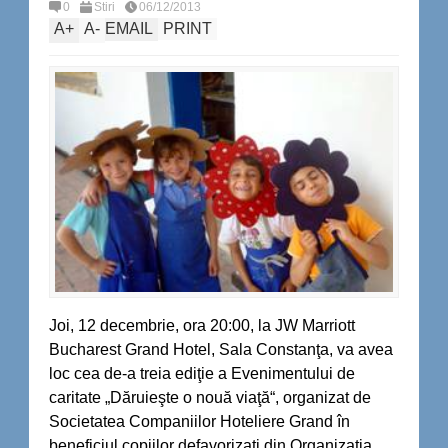
0
Stiri
06/12/2013
A
+
A
-
EMAIL
PRINT
Joi, 12 decembrie, ora 20:00, la JW Marriott
Bucharest Grand Hotel, Sala Constanţa, va avea
loc cea de-a treia ediţie a Evenimentului de
caritate „Dăruieşte o nouă viaţă“, organizat de
Societatea Companiilor Hoteliere Grand în
beneficiul copiilor defavorizaţi din Organizaţia