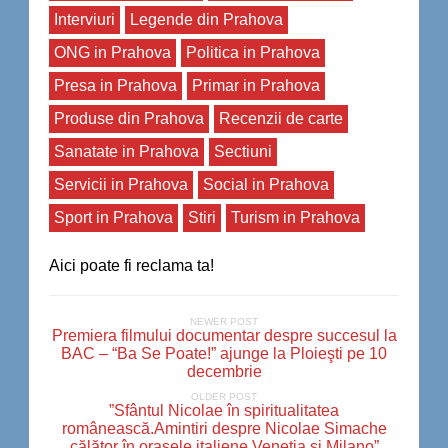
Interviuri
Legende din Prahova
ONG in Prahova
Politica in Prahova
Presa in Prahova
Primar in Prahova
Produse din Prahova
Recenzii de carte
Sanatate in Prahova
Sectiuni
Servicii in Prahova
Social in Prahova
Sport in Prahova
Stiri
Turism in Prahova
Aici poate fi reclama ta!
NEWER POST
Premiera filmului documentar despre succesul la
BAC – “Ba Se Poate!” ajunge la Ploieşti pe 10
decembrie
OLDER POST
”Sfântul Nicolae în spiritualitatea
românească.Amintiri despre Nicolae Simache
călător în oraşele italiene Veneţia şi Milano”