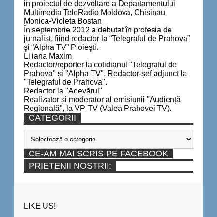
in proiectul de dezvoltare a Departamentului
Multimedia TeleRadio Moldova, Chisinau
Monica-Violeta Bostan
În septembrie 2012 a debutat în profesia de
jurnalist, fiind redactor la “Telegraful de Prahova”
şi “Alpha TV” Ploieşti.
Liliana Maxim
Redactor/reporter la cotidianul "Telegraful de
Prahova" și "Alpha TV". Redactor-șef adjunct la
"Telegraful de Prahova".
Redactor la "Adevărul"
Realizator și moderator al emisiunii "Audiență
Regională", la VP-TV (Valea Prahovei TV).
CATEGORII
Categorii
CE-AM MAI SCRIS PE FACEBOOK
PRIETENII NOSTRII:
LIKE US!