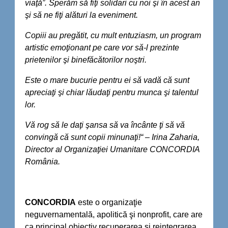
viaţă”. Sperăm să fiţi solidari cu noi şi în acest an
şi să ne fiţi alături la eveniment.
Copiii au pregătit, cu mult entuziasm, un program
artistic emoţionant pe care vor să-l prezinte
prietenilor şi binefăcătorilor noştri.
Este o mare bucurie pentru ei să vadă că sunt
apreciaţi şi chiar lăudaţi pentru munca şi talentul
lor.
Vă rog să le daţi şansa să va încânte ţi să vă
convingă că sunt copii minunaţi!“ – Irina Zaharia,
Director al Organizaţiei Umanitare CONCORDIA
România.
CONCORDIA
este o organizaţie
neguvernamentală, apolitică şi nonprofit, care are
ca principal obiectiv recuperarea şi reintegrarea