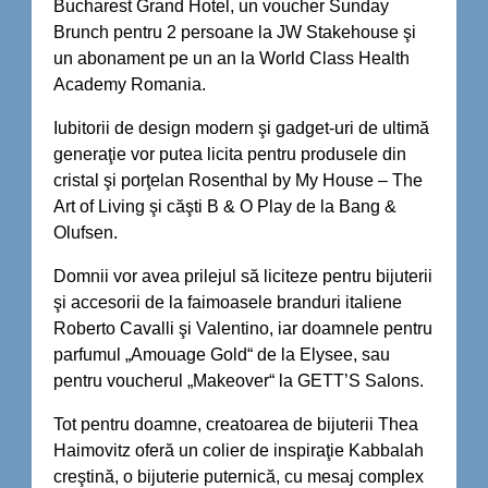
Bucharest Grand Hotel, un voucher Sunday
Brunch pentru 2 persoane la JW Stakehouse şi
un abonament pe un an la World Class Health
Academy Romania.
Iubitorii de design modern şi gadget-uri de ultimă
generaţie vor putea licita pentru produsele din
cristal şi porţelan Rosenthal by My House – The
Art of Living şi căşti B & O Play de la Bang &
Olufsen.
Domnii vor avea prilejul să liciteze pentru bijuterii
şi accesorii de la faimoasele branduri italiene
Roberto Cavalli şi Valentino, iar doamnele pentru
parfumul „Amouage Gold“ de la Elysee, sau
pentru voucherul „Makeover“ la GETT’S Salons.
Tot pentru doamne, creatoarea de bijuterii Thea
Haimovitz oferă un colier de inspiraţie Kabbalah
creştină, o bijuterie puternică, cu mesaj complex