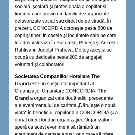
socială, şcolară şi profesională a copiilor şi
tinerilor care provin din familii dezorganizate,
defavorizate social sau direct de pe stradă. În
prezent, CONCORDIA ocrotește peste 500 de
copii şi tineri în casele şi locuinţele sale pe care
le administrează în Bucureşti, Ploieşti şi Ariceştii-
Rahtivani, Judeţul Prahova. De toţi aceştia se
ocupă cu dedicaţie peste 200 de angajaţi,
voluntari şi colaboratori.
Societatea Companiilor Hoteliere The
Grand
este un susţinător important al
Organizaţiei Umanitare CONCORDIA.
The
Grand
a organizat cele două ediţii precedente
ale evenimentului de caritate „Dăruieşte o nouă
viaţă“ în beneficiul copiilor din CONCORDIA şi a
donat direct fonduri organizaţiei. Organizatorii
speră ca acest eveniment să rămână un
eveniment de caritate anual, prin care să ofere