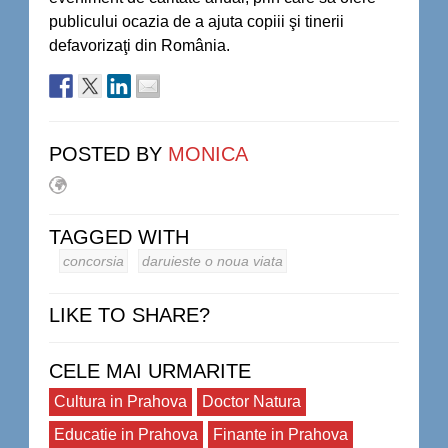
publicului ocazia de a ajuta copiii şi tinerii
defavorizaţi din România.
POSTED BY
MONICA
TAGGED WITH
concorsia
daruieste o noua viata
LIKE TO SHARE?
CELE MAI URMARITE
Cultura in Prahova
Doctor Natura
Educatie in Prahova
Finante in Prahova