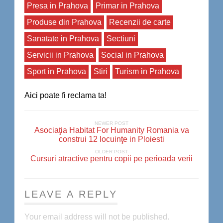
Presa in Prahova
Primar in Prahova
Produse din Prahova
Recenzii de carte
Sanatate in Prahova
Sectiuni
Servicii in Prahova
Social in Prahova
Sport in Prahova
Stiri
Turism in Prahova
Aici poate fi reclama ta!
NEWER POST
Asociaţia Habitat For Humanity Romania va
construi 12 locuinţe in Ploiesti
OLDER POST
Cursuri atractive pentru copii pe perioada verii
LEAVE A REPLY
Your email address will not be published.