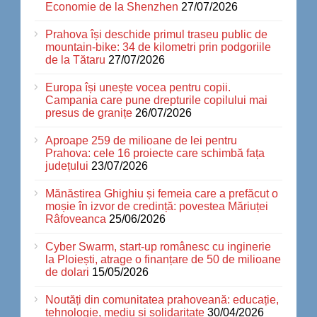
Economie de la Shenzhen
27/07/2026
Prahova își deschide primul traseu public de
mountain-bike: 34 de kilometri prin podgoriile
de la Tătaru
27/07/2026
Europa își unește vocea pentru copii.
Campania care pune drepturile copilului mai
presus de granițe
26/07/2026
Aproape 259 de milioane de lei pentru
Prahova: cele 16 proiecte care schimbă fața
județului
23/07/2026
Mănăstirea Ghighiu și femeia care a prefăcut o
moșie în izvor de credință: povestea Măriuței
Râfoveanca
25/06/2026
Cyber Swarm, start-up românesc cu inginerie
la Ploiești, atrage o finanțare de 50 de milioane
de dolari
15/05/2026
Noutăți din comunitatea prahoveană: educație,
tehnologie, mediu și solidaritate
30/04/2026