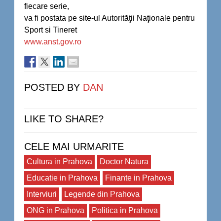
fiecare serie,
va fi postata pe site-ul Autorităţii Naţionale pentru
Sport si Tineret
www.anst.gov.ro
POSTED BY
DAN
LIKE TO SHARE?
CELE MAI URMARITE
Cultura in Prahova
Doctor Natura
Educatie in Prahova
Finante in Prahova
Interviuri
Legende din Prahova
ONG in Prahova
Politica in Prahova