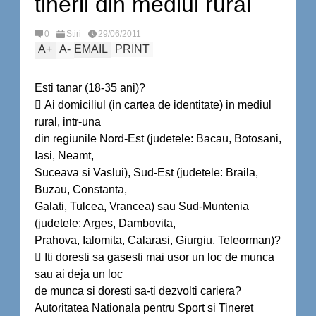
tinerii din mediul rural
0
Stiri
29/06/2011
A
+
A
-
EMAIL
PRINT
Esti tanar (18-35 ani)?
 Ai domiciliul (in cartea de identitate) in mediul
rural, intr-una
din regiunile Nord-Est (judetele: Bacau, Botosani,
Iasi, Neamt,
Suceava si Vaslui), Sud-Est (judetele: Braila,
Buzau, Constanta,
Galati, Tulcea, Vrancea) sau Sud-Muntenia
(judetele: Arges, Dambovita,
Prahova, Ialomita, Calarasi, Giurgiu, Teleorman)?
 Iti doresti sa gasesti mai usor un loc de munca
sau ai deja un loc
de munca si doresti sa-ti dezvolti cariera?
Autoritatea Nationala pentru Sport si Tineret