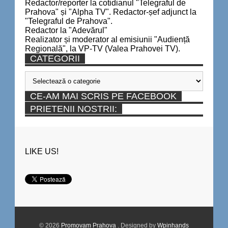
Redactor/reporter la cotidianul "Telegraful de
Prahova" și "Alpha TV". Redactor-șef adjunct la
"Telegraful de Prahova".
Redactor la "Adevărul"
Realizator și moderator al emisiunii "Audiență
Regională", la VP-TV (Valea Prahovei TV).
CATEGORII
Categorii
CE-AM MAI SCRIS PE FACEBOOK
PRIETENII NOSTRII:
LIKE US!
© 2026
Promovam Prahova
. Designed by
Wpinhands