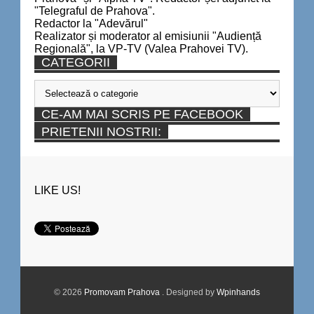
"Telegraful de Prahova".
Redactor la "Adevărul"
Realizator și moderator al emisiunii "Audiență
Regională", la VP-TV (Valea Prahovei TV).
CATEGORII
Categorii
CE-AM MAI SCRIS PE FACEBOOK
PRIETENII NOSTRII:
LIKE US!
© 2026
Promovam Prahova
. Designed by
Wpinhands