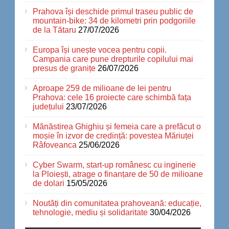
Prahova își deschide primul traseu public de
mountain-bike: 34 de kilometri prin podgoriile
de la Tătaru
27/07/2026
Europa își unește vocea pentru copii.
Campania care pune drepturile copilului mai
presus de granițe
26/07/2026
Aproape 259 de milioane de lei pentru
Prahova: cele 16 proiecte care schimbă fața
județului
23/07/2026
Mănăstirea Ghighiu și femeia care a prefăcut o
moșie în izvor de credință: povestea Măriuței
Râfoveanca
25/06/2026
Cyber Swarm, start-up românesc cu inginerie
la Ploiești, atrage o finanțare de 50 de milioane
de dolari
15/05/2026
Noutăți din comunitatea prahoveană: educație,
tehnologie, mediu și solidaritate
30/04/2026