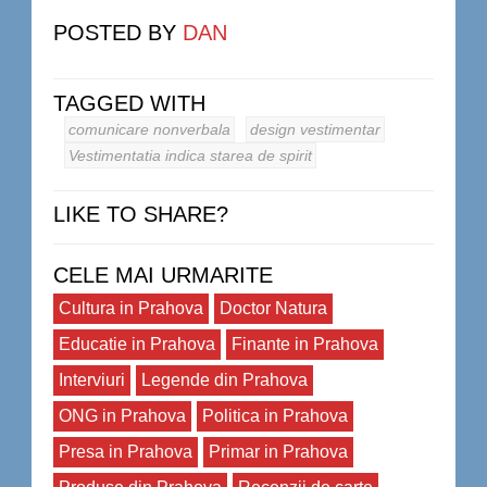
POSTED BY
DAN
TAGGED WITH
comunicare nonverbala
design vestimentar
Vestimentatia indica starea de spirit
LIKE TO SHARE?
CELE MAI URMARITE
Cultura in Prahova
Doctor Natura
Educatie in Prahova
Finante in Prahova
Interviuri
Legende din Prahova
ONG in Prahova
Politica in Prahova
Presa in Prahova
Primar in Prahova