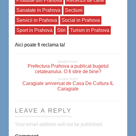
Produse din Prahova
Recenzii de carte
Sanatate in Prahova
Sectiuni
Servicii in Prahova
Social in Prahova
Sport in Prahova
Stiri
Turism in Prahova
Aici poate fi reclama ta!
NEWER POST
Prefectura Prahova a publicat bugetul
cetateanului. O fi stire de bine?
OLDER POST
Caragiale aniversat de Casa De Cultura IL
Caragiale
LEAVE A REPLY
Your email address will not be published.