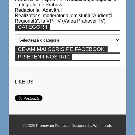
"Telegraful de Prahova".
Redactor la "Adevărul"
Realizator și moderator al emisiunii "Audiență
Regională", la VP-TV (Valea Prahovei TV).
CATEGORII
Categorii
CE-AM MAI SCRIS PE FACEBOOK
PRIETENII NOSTRII:
LIKE US!
© 2026
Promovam Prahova
. Designed by
Wpinhands