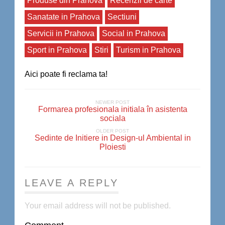
Produse din Prahova
Recenzii de carte
Sanatate in Prahova
Sectiuni
Servicii in Prahova
Social in Prahova
Sport in Prahova
Stiri
Turism in Prahova
Aici poate fi reclama ta!
NEWER POST
Formarea profesionala initiala în asistenta
sociala
OLDER POST
Sedinte de Initiere in Design-ul Ambiental in
Ploiesti
LEAVE A REPLY
Your email address will not be published.