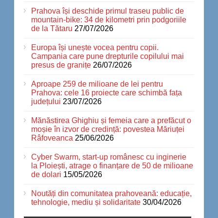
Prahova își deschide primul traseu public de
mountain-bike: 34 de kilometri prin podgoriile
de la Tătaru
27/07/2026
Europa își unește vocea pentru copii.
Campania care pune drepturile copilului mai
presus de granițe
26/07/2026
Aproape 259 de milioane de lei pentru
Prahova: cele 16 proiecte care schimbă fața
județului
23/07/2026
Mănăstirea Ghighiu și femeia care a prefăcut o
moșie în izvor de credință: povestea Măriuței
Râfoveanca
25/06/2026
Cyber Swarm, start-up românesc cu inginerie
la Ploiești, atrage o finanțare de 50 de milioane
de dolari
15/05/2026
Noutăți din comunitatea prahoveană: educație,
tehnologie, mediu și solidaritate
30/04/2026