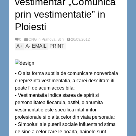
vestimentar „Comunica
prin vestimentatie” in
Ploiesti
0
ONG in Prahova
,
Stiri
26/09/2012
A
+
A
-
EMAIL
PRINT
• O alta forma subtila de comunicare nonverbala
o reprezinta vestimentatia, a carei descifrare iti
poate fi de acum accesibila;
• Vestimentatia indica starea de spirit si
personalitatea fiecaruia, astfel, o anumita
vestimentatie este specifica intalnirilor
profesionale si o alta celor din viata personala;
• Simboluri ale puterii sociale influentand stima
de sine a celor care le poarta, hainele sunt