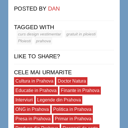
POSTED BY
DAN
TAGGED WITH
curs design vestimentar
gratuit in ploiesti
Ploiesti
prahova
LIKE TO SHARE?
CELE MAI URMARITE
Cultura in Prahova
Doctor Natura
Educatie in Prahova
Finante in Prahova
Interviuri
Legende din Prahova
ONG in Prahova
Politica in Prahova
Presa in Prahova
Primar in Prahova