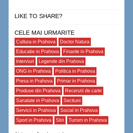
LIKE TO SHARE?
CELE MAI URMARITE
Cultura in Prahova
Doctor Natura
Educatie in Prahova
Finante in Prahova
Interviuri
Legende din Prahova
ONG in Prahova
Politica in Prahova
Presa in Prahova
Primar in Prahova
Produse din Prahova
Recenzii de carte
Sanatate in Prahova
Sectiuni
Servicii in Prahova
Social in Prahova
Sport in Prahova
Stiri
Turism in Prahova