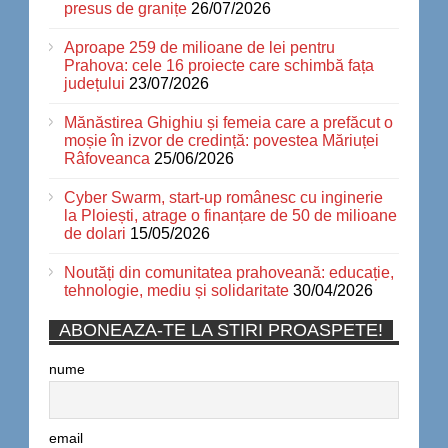
presus de granițe
26/07/2026
Aproape 259 de milioane de lei pentru
Prahova: cele 16 proiecte care schimbă fața
județului
23/07/2026
Mănăstirea Ghighiu și femeia care a prefăcut o
moșie în izvor de credință: povestea Măriuței
Râfoveanca
25/06/2026
Cyber Swarm, start-up românesc cu inginerie
la Ploiești, atrage o finanțare de 50 de milioane
de dolari
15/05/2026
Noutăți din comunitatea prahoveană: educație,
tehnologie, mediu și solidaritate
30/04/2026
ABONEAZA-TE LA STIRI PROASPETE!
nume
email