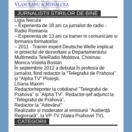
JURNALISTII STIRILOR DE BINE
Ligia Necula
– Experienta de 18 ani ca jurnalist de radio -
Radio Romania
– Experienta de 13 ani ca trainer in comunicare si
formarea formatorilor
– 2011 - Trainer expert Deutsche Welle implicat
in proiectul de dezvoltare a Departamentului
Multimedia TeleRadio Moldova, Chisinau
Monica-Violeta Bostan
În septembrie 2012 a debutat în profesia de
jurnalist, fiind redactor la “Telegraful de Prahova”
şi “Alpha TV” Ploieşti.
Liliana Maxim
Redactor/reporter la cotidianul "Telegraful de
Prahova" și "Alpha TV". Redactor-șef adjunct la
"Telegraful de Prahova".
Redactor la "Adevărul"
Realizator și moderator al emisiunii "Audiență
Regională", la VP-TV (Valea Prahovei TV).
CATEGORII
Categorii