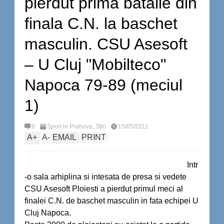
pierdut prima batalie din
finala C.N. la baschet
masculin. CSU Asesoft
– U Cluj "Mobilteco"
Napoca 79-89 (meciul
1)
0
Sport in Prahova
,
Stiri
15/05/2011
A
+
A
-
EMAIL
PRINT
Intr
-o sala arhiplina si intesata de presa si vedete
CSU Asesoft Ploiesti a pierdut primul meci al
finalei C.N. de baschet masculin in fata echipei U
Cluj Napoca.