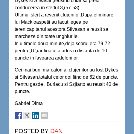
Dykes si Silvasan,reusind chiar sa preia
conducerea in sfertul 3,(57-53).
Ultimul sfert a revenit clujenilor.Dupa eliminare
lui Mack,oaspetii au facut legea pe
teren,capitanul acestora Silvasan a reusit sa
marcheze din toate unghiurile.
In ultimele doua minute,deja scorul era 79-72
pentru „U”,iar finalul a adus o distanta de 10
puncte in favoarea ardelenilor.
Cei mai buni marcatori ai clujenilor au fost Dykes
si Silvasan,totalul celor doi fiind de 62 de puncte.
Pentru gazde , Burlacu si Szjiarto au reusit 40 de
puncte.
Gabriel Dima
POSTED BY
DAN