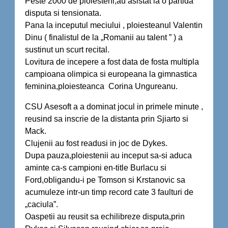
Peste 2000 de ploiesteni,au asistat la o partida
disputa si tensionata.
Pana la inceputul meciului , ploiesteanul Valentin
Dinu ( finalistul de la „Romanii au talent ” ) a
sustinut un scurt recital.
Lovitura de incepere a fost data de fosta multipla
campioana olimpica si europeana la gimnastica
feminina,ploiesteanca Corina Ungureanu.
CSU Asesoft a a dominat jocul in primele minute ,
reusind sa inscrie de la distanta prin Sjiarto si
Mack.
Clujenii au fost readusi in joc de Dykes.
Dupa pauza,ploiestenii au inceput sa-si aduca
aminte ca-s campioni en-title Burlacu si
Ford,obligandu-i pe Tomson si Krstanovic sa
acumuleze intr-un timp record cate 3 faulturi de
„caciula”.
Oaspetii au reusit sa echilibreze disputa,prin