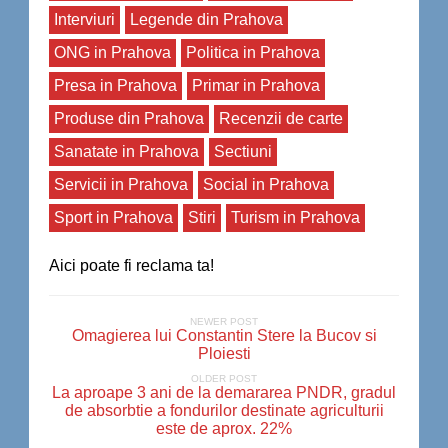
Interviuri
Legende din Prahova
ONG in Prahova
Politica in Prahova
Presa in Prahova
Primar in Prahova
Produse din Prahova
Recenzii de carte
Sanatate in Prahova
Sectiuni
Servicii in Prahova
Social in Prahova
Sport in Prahova
Stiri
Turism in Prahova
Aici poate fi reclama ta!
NEWER POST
Omagierea lui Constantin Stere la Bucov si
Ploiesti
OLDER POST
La aproape 3 ani de la demararea PNDR, gradul
de absorbtie a fondurilor destinate agriculturii
este de aprox. 22%