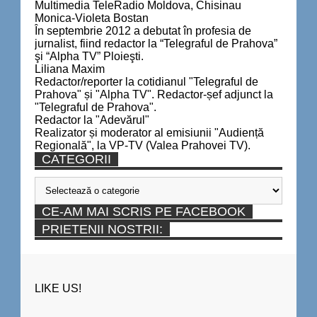
Multimedia TeleRadio Moldova, Chisinau
Monica-Violeta Bostan
În septembrie 2012 a debutat în profesia de
jurnalist, fiind redactor la “Telegraful de Prahova”
şi “Alpha TV” Ploieşti.
Liliana Maxim
Redactor/reporter la cotidianul "Telegraful de
Prahova" și "Alpha TV". Redactor-șef adjunct la
"Telegraful de Prahova".
Redactor la "Adevărul"
Realizator și moderator al emisiunii "Audiență
Regională", la VP-TV (Valea Prahovei TV).
CATEGORII
Categorii
CE-AM MAI SCRIS PE FACEBOOK
PRIETENII NOSTRII:
LIKE US!