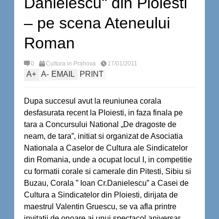
Danielescu" din Ploiesti
– pe scena Ateneului
Roman
0
Cultura in Prahova
17/01/2011
A
+
A
-
EMAIL
PRINT
Dupa succesul avut la reuniunea corala
desfasurata recent la Ploiesti, in faza finala pe
tara a Concursului National „De dragoste de
neam, de tara”, initiat si organizat de Asociatia
Nationala a Caselor de Cultura ale Sindicatelor
din Romania, unde a ocupat locul I, in competitie
cu formatii corale si camerale din Pitesti, Sibiu si
Buzau, Corala ” Ioan Cr.Danielescu” a Casei de
Cultura a Sindicatelor din Ploiesti, dirijata de
maestrul Valentin Gruescu, se va afla printre
invitatii de onoare ai unui spectacol aniversar,