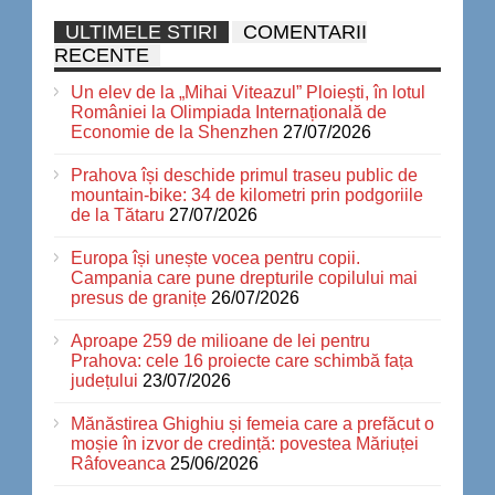
ULTIMELE STIRI
COMENTARII
RECENTE
Un elev de la „Mihai Viteazul” Ploiești, în lotul
României la Olimpiada Internațională de
Economie de la Shenzhen
27/07/2026
Prahova își deschide primul traseu public de
mountain-bike: 34 de kilometri prin podgoriile
de la Tătaru
27/07/2026
Europa își unește vocea pentru copii.
Campania care pune drepturile copilului mai
presus de granițe
26/07/2026
Aproape 259 de milioane de lei pentru
Prahova: cele 16 proiecte care schimbă fața
județului
23/07/2026
Mănăstirea Ghighiu și femeia care a prefăcut o
moșie în izvor de credință: povestea Măriuței
Râfoveanca
25/06/2026