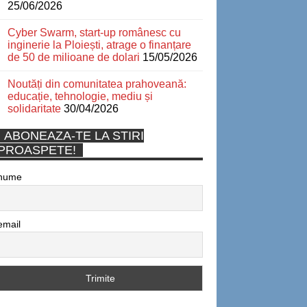
25/06/2026
Cyber Swarm, start-up românesc cu
inginerie la Ploiești, atrage o finanțare
de 50 de milioane de dolari
15/05/2026
Noutăți din comunitatea prahoveană:
educație, tehnologie, mediu și
solidaritate
30/04/2026
ABONEAZA-TE LA STIRI
PROASPETE!
nume
email