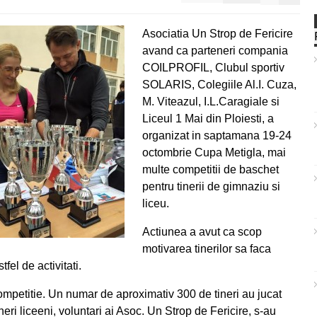
Asociatia Un Strop de Fericire
avand ca parteneri compania
COILPROFIL, Clubul sportiv
SOLARIS, Colegiile Al.I. Cuza,
M. Viteazul, I.L.Caragiale si
Liceul 1 Mai din Ploiesti, a
organizat in saptamana 19-24
octombrie Cupa Metigla, mai
multe competitii de baschet
pentru tinerii de gimnaziu si
liceu.
Actiunea a avut ca scop
motivarea tinerilor sa faca
fel de activitati.
ompetitie. Un numar de aproximativ 300 de tineri au jucat
eri liceeni, voluntari ai Asoc. Un Strop de Fericire, s-au