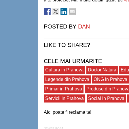
POSTED BY
DAN
LIKE TO SHARE?
CELE MAI URMARITE
Cultura in Prahova
Doctor Natura
Edu
Legende din Prahova
ONG in Prahova
Primar in Prahova
Produse din Prahov
Servicii in Prahova
Social in Prahova
Aici poate fi reclama ta!
NEWER POST