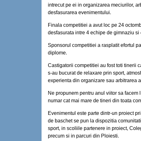
intrecut pe ei in organizarea meciurilor, arb
desfasurarea evenimentului.
Finala competitiei a avut loc pe 24 octombri
desfasurata intre 4 echipe de gimnaziu si 
Sponsorul competitiei a rasplatit efortul pa
diplome.
Castigatorii competitiei au fost toti tineri
s-au bucurat de relaxare prin sport, atmosf
experienta din organizare sau arbitrarea a
Ne propunem pentru anul viitor sa facem l
numar cat mai mare de tineri din toata co
Evenimentul este parte dintr-un proiect pr
de baschet se pun la dispozitia comunitatii 
sport, in scoliile partenere in proiect, Cole
precum si in parcuri din Ploiesti.