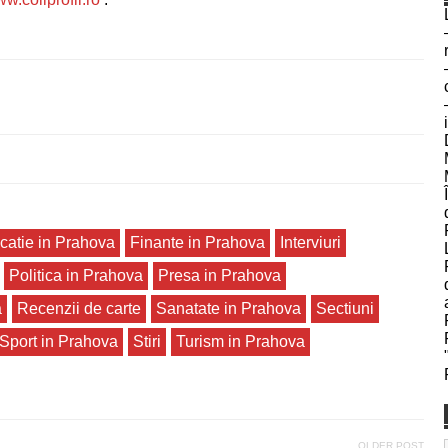
catie in Prahova
Finante in Prahova
Interviuri
Politica in Prahova
Presa in Prahova
a
Recenzii de carte
Sanatate in Prahova
Sectiuni
Sport in Prahova
Stiri
Turism in Prahova
OLDER POST