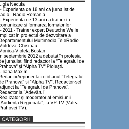
Ligia Necula
– Experienta de 18 ani ca jurnalist de
radio - Radio Romania
– Experienta de 13 ani ca trainer in
comunicare si formarea formatorilor
– 2011 - Trainer expert Deutsche Welle
implicat in proiectul de dezvoltare a
Departamentului Multimedia TeleRadio
Moldova, Chisinau
Monica-Violeta Bostan
În septembrie 2012 a debutat în profesia
de jurnalist, fiind redactor la “Telegraful de
Prahova” şi “Alpha TV” Ploieşti.
Liliana Maxim
Redactor/reporter la cotidianul "Telegraful
de Prahova" și "Alpha TV". Redactor-șef
adjunct la "Telegraful de Prahova".
Redactor la "Adevărul"
Realizator și moderator al emisiunii
"Audiență Regională", la VP-TV (Valea
Prahovei TV).
CATEGORII
Categorii