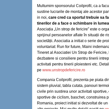
Multumim sponsorului Coilprofil, ca a facu
sustine lucrarile de montaj ale acestor pano
in noi,
care cred ca sportul trebuie sa fa
tinerilor de a face o schimbare in lumea 
Asociația „Un strop de fericire” este o orga
sprijinul persoanelor aflate în situații de ri
societății. Asociatia a initiat o serie de pr
voluntariat: Run for future, Maini indeman
Tineret al Asociatiei Un Strop de Fericire
dezbatere si consiliere pentru tinerii intr
activitati pentru tinerii ploiesteni etc. Det
pe
www.unstropdefericire.ro
Compania Coilprofil, prezenta pe piata din 
sistem pluvial, tabla cutata, panouri term
civile prin sustirea unor activitati sportive
sportive de ciclism, baschet, construirea p
Romania, proiect initiat si dezvoltat de un
alte proiecte. Mai multe detalii gasiti pe
ww