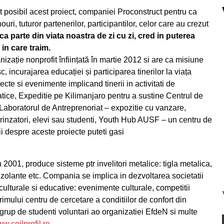
t posibil acest proiect, companiei Proconstruct pentru ca
uri, tuturor partenerilor, participantilor, celor care au crezut
ca parte din viata noastra de zi cu zi, cred in puterea
in care traim.
nizație nonprofit înființată în martie 2012 si are ca misiune
sc, incurajarea educației și participarea tinerilor la viața
oiecte si evenimente implicand tinerii in activitati de
atice, Expeditie pe Kilimanjaro pentru a sustine Centrul de
, Laboratorul de Antreprenoriat – expozitie cu vanzare,
eprinzatori, elevi sau studenti, Youth Hub AUSF – un centru de
alii despre aceste proiecte puteti gasi
2001, produce sisteme ptr invelitori metalice: tigla metalica,
oizolante etc. Compania se implica in dezvoltarea societatii
, culturale si educative: evenimente culturale, competitii
rimului centru de cercetare a conditiilor de confort din
 grup de studenti voluntari ao organizatiei EfdeN si multe
w.coilprofil.ro
.