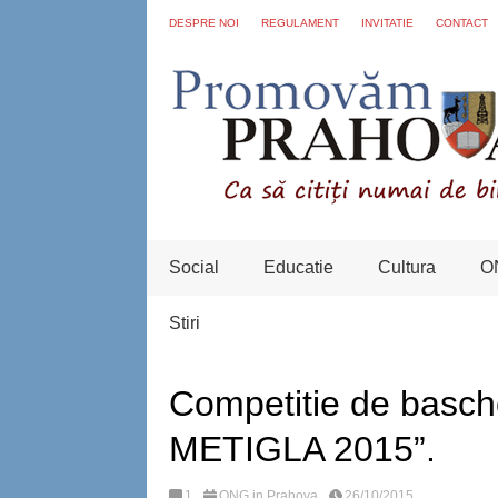
DESPRE NOI
REGULAMENT
INVITATIE
CONTACT
Social
Educatie
Cultura
O
Stiri
Competitie de basch
METIGLA 2015”.
1
ONG in Prahova
26/10/2015