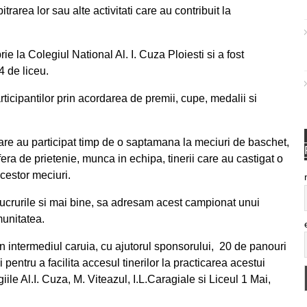
itrarea lor sau alte activitati care au contribuit la
e la Colegiul National Al. I. Cuza Ploiesti si a fost
4 de liceu.
rticipantilor prin acordarea de premii, cupe, medalii si
i care au participat timp de o saptamana la meciuri de baschet,
era de prietenie, munca in echipa, tinerii care au castigat o
cestor meciuri.
ucrurile si mai bine, sa adresam acest campionat unui
munitatea.
in intermediul caruia, cu ajutorul sponsorului, 20 de panouri
pentru a facilita accesul tinerilor la practicarea acestui
giile Al.I. Cuza, M. Viteazul, I.L.Caragiale si Liceul 1 Mai,