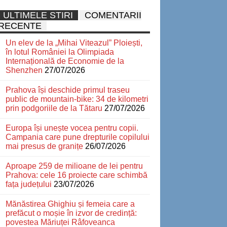
ULTIMELE STIRI
COMENTARII
RECENTE
Un elev de la „Mihai Viteazul” Ploiești,
în lotul României la Olimpiada
Internațională de Economie de la
Shenzhen
27/07/2026
Prahova își deschide primul traseu
public de mountain-bike: 34 de kilometri
prin podgoriile de la Tătaru
27/07/2026
Europa își unește vocea pentru copii.
Campania care pune drepturile copilului
mai presus de granițe
26/07/2026
Aproape 259 de milioane de lei pentru
Prahova: cele 16 proiecte care schimbă
fața județului
23/07/2026
Mănăstirea Ghighiu și femeia care a
prefăcut o moșie în izvor de credință:
povestea Măriuței Râfoveanca