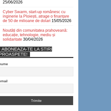
25/06/2026
Cyber Swarm, start-up românesc cu
inginerie la Ploiești, atrage o finanțare
de 50 de milioane de dolari
15/05/2026
Noutăți din comunitatea prahoveană:
educație, tehnologie, mediu și
solidaritate
30/04/2026
ABONEAZA-TE LA STIRI
PROASPETE!
nume
email