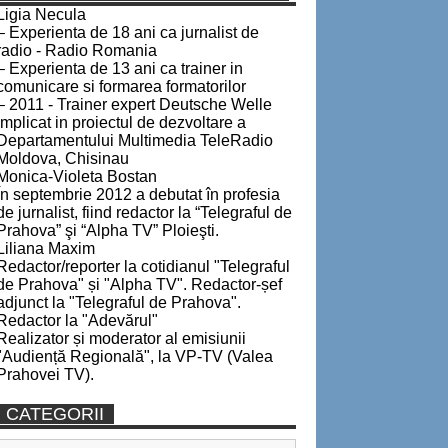
Ligia Necula
– Experienta de 18 ani ca jurnalist de
radio - Radio Romania
– Experienta de 13 ani ca trainer in
comunicare si formarea formatorilor
– 2011 - Trainer expert Deutsche Welle
implicat in proiectul de dezvoltare a
Departamentului Multimedia TeleRadio
Moldova, Chisinau
Monica-Violeta Bostan
În septembrie 2012 a debutat în profesia
de jurnalist, fiind redactor la “Telegraful de
Prahova” şi “Alpha TV” Ploieşti.
Liliana Maxim
Redactor/reporter la cotidianul "Telegraful
de Prahova" și "Alpha TV". Redactor-șef
adjunct la "Telegraful de Prahova".
Redactor la "Adevărul"
Realizator și moderator al emisiunii
"Audiență Regională", la VP-TV (Valea
Prahovei TV).
CATEGORII
Categorii