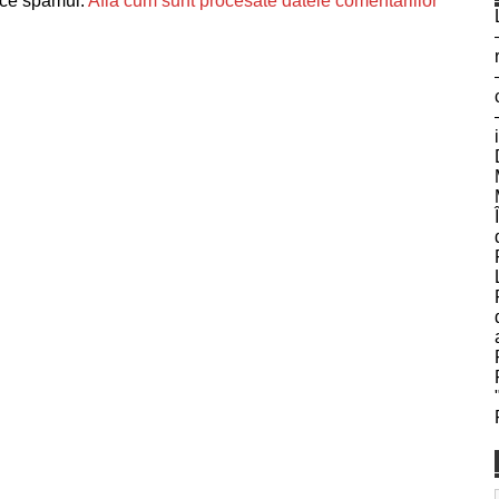
uce spamul.
Află cum sunt procesate datele comentariilor