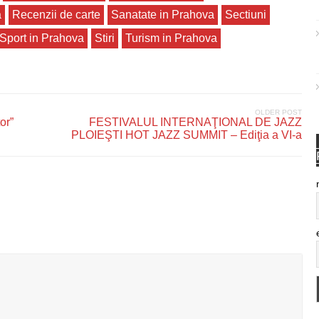
a
Recenzii de carte
Sanatate in Prahova
Sectiuni
Sport in Prahova
Stiri
Turism in Prahova
OLDER POST
or”
FESTIVALUL INTERNAŢIONAL DE JAZZ
PLOIEŞTI HOT JAZZ SUMMIT – Ediţia a VI-a