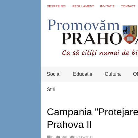
DESPRE NOI
REGULAMENT
INVITATIE
CONTACT
Social
Educatie
Cultura
O
Stiri
Campania "Protejarea
Prahova II
0
Stiri
07/05/2011