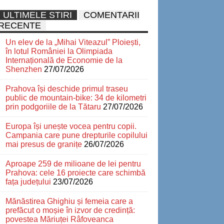
ULTIMELE STIRI
COMENTARII
RECENTE
Un elev de la „Mihai Viteazul” Ploiești,
în lotul României la Olimpiada
Internațională de Economie de la
Shenzhen
27/07/2026
Prahova își deschide primul traseu
public de mountain-bike: 34 de kilometri
prin podgoriile de la Tătaru
27/07/2026
Europa își unește vocea pentru copii.
Campania care pune drepturile copilului
mai presus de granițe
26/07/2026
Aproape 259 de milioane de lei pentru
Prahova: cele 16 proiecte care schimbă
fața județului
23/07/2026
Mănăstirea Ghighiu și femeia care a
prefăcut o moșie în izvor de credință:
povestea Măriuței Râfoveanca