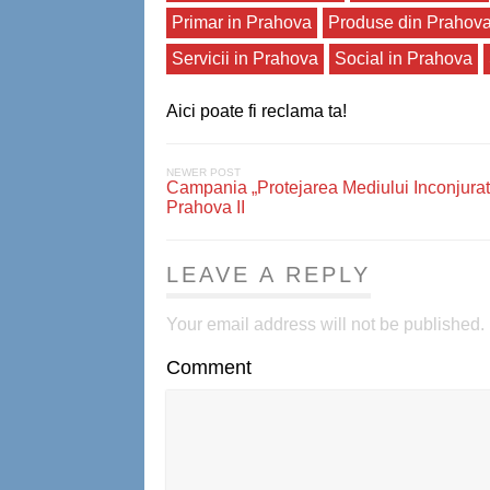
Primar in Prahova
Produse din Prahov
Servicii in Prahova
Social in Prahova
Aici poate fi reclama ta!
NEWER POST
Campania „Protejarea Mediului Inconjurat
Prahova II
LEAVE A REPLY
Your email address will not be published.
Comment