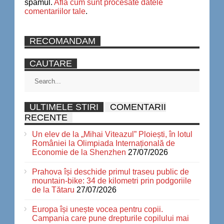
spamul.
Află cum sunt procesate datele
comentariilor tale
.
RECOMANDAM
CAUTARE
ULTIMELE STIRI
COMENTARII
RECENTE
Un elev de la „Mihai Viteazul” Ploiești, în lotul
României la Olimpiada Internațională de
Economie de la Shenzhen
27/07/2026
Prahova își deschide primul traseu public de
mountain-bike: 34 de kilometri prin podgoriile
de la Tătaru
27/07/2026
Europa își unește vocea pentru copii.
Campania care pune drepturile copilului mai