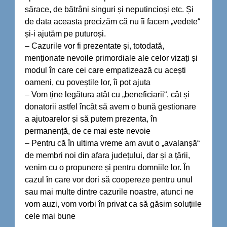
sărace, de bătrâni singuri și neputincioși etc. Și
de data aceasta precizăm că nu îi facem „vedete“
și-i ajutăm pe puturoși.
– Cazurile vor fi prezentate și, totodată,
menționate nevoile primordiale ale celor vizați și
modul în care cei care empatizează cu acești
oameni, cu poveștile lor, îi pot ajuta
– Vom ține legătura atât cu „beneficiarii“, cât și
donatorii astfel încât să avem o bună gestionare
a ajutoarelor și să putem prezenta, în
permanență, de ce mai este nevoie
– Pentru că în ultima vreme am avut o „avalanșă“
de membri noi din afara județului, dar și a țării,
venim cu o propunere și pentru domniile lor. În
cazul în care vor dori să coopereze pentru unul
sau mai multe dintre cazurile noastre, atunci ne
vom auzi, vom vorbi în privat ca să găsim soluțiile
cele mai bune