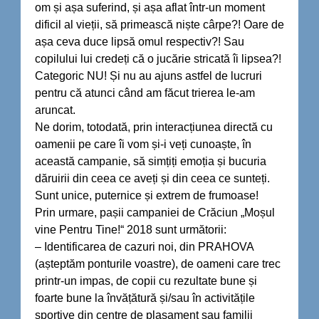
om și așa suferind, și așa aflat într-un moment
dificil al vieții, să primească niște cârpe?! Oare de
așa ceva duce lipsă omul respectiv?! Sau
copilului lui credeți că o jucărie stricată îi lipsea?!
Categoric NU! Și nu au ajuns astfel de lucruri
pentru că atunci când am făcut trierea le-am
aruncat.
Ne dorim, totodată, prin interacțiunea directă cu
oamenii pe care îi vom și-i veți cunoaște, în
această campanie, să simțiți emoția și bucuria
dăruirii din ceea ce aveți și din ceea ce sunteți.
Sunt unice, puternice și extrem de frumoase!
Prin urmare, pașii campaniei de Crăciun „Moșul
vine Pentru Tine!“ 2018 sunt următorii:
– Identificarea de cazuri noi, din PRAHOVA
(așteptăm ponturile voastre), de oameni care trec
printr-un impas, de copii cu rezultate bune și
foarte bune la învățătură și/sau în activitățile
sportive din centre de plasament sau familii