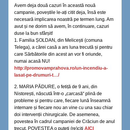
Avem deja două cazuri în această nouă
campanie, poveștile le-ați citit deja, însă este
necesară implicarea noastră pe termen lung. Am
avut și ne dorim să avem, în continuare, cazuri
duse la bun sfârșit!
1. Familia ȘOLDAN, din Melicești (comuna
Telega), a cărei casă a ars luna trecută și pentru
care Sărbătorile din acest an vor fi oriunde,
numai acasă NU!
http://promovamprahova.ro/un-incendiu-a-
lasat-pe-drumuri-t…/
2. MARIA PĂDURE, o fetiță de 9 ani, din
Nistorești, născută într-o „carcasă“ plină de
probleme și pentru care, fiecare lună înseamnă
internare și fiecare nou an vine cu una sau chiar
doi intervenții chirurgicale. De asemenea,
povestea în cadrul campaniei de Crăciun de anul
trecut. POVESTEA o puteți (re)citi
AICI