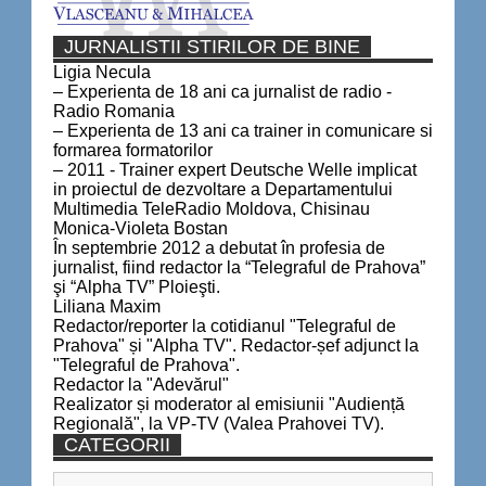
JURNALISTII STIRILOR DE BINE
Ligia Necula
– Experienta de 18 ani ca jurnalist de radio -
Radio Romania
– Experienta de 13 ani ca trainer in comunicare si
formarea formatorilor
– 2011 - Trainer expert Deutsche Welle implicat
in proiectul de dezvoltare a Departamentului
Multimedia TeleRadio Moldova, Chisinau
Monica-Violeta Bostan
În septembrie 2012 a debutat în profesia de
jurnalist, fiind redactor la “Telegraful de Prahova”
şi “Alpha TV” Ploieşti.
Liliana Maxim
Redactor/reporter la cotidianul "Telegraful de
Prahova" și "Alpha TV". Redactor-șef adjunct la
"Telegraful de Prahova".
Redactor la "Adevărul"
Realizator și moderator al emisiunii "Audiență
Regională", la VP-TV (Valea Prahovei TV).
CATEGORII
Categorii