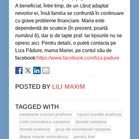
A beneficiat, între timp, de un căruț adaptat
nevoilor ei, însă familia se confruntă în continuare
cu grave probleme financiare. Maria este
dependentă de scutece (în prezent, poartă
numărul 6), dar și de lapte praf. Iar lipsurile nu se
opresc aici. Pentru detalii, o puteți contacta pe
Liza Pădure, mama Mariei, pe contul său de
facebook:
https://www.facebook.com/liza.padure
POSTED BY
LILI MAXIM
TAGGED WITH
campanie craciun prahova
cazuri sociale prahova
cristi minculescu campina
donatii campina
donatii prahova
grup de voluntariat campina
liliana maxim minculescu
pentru tine