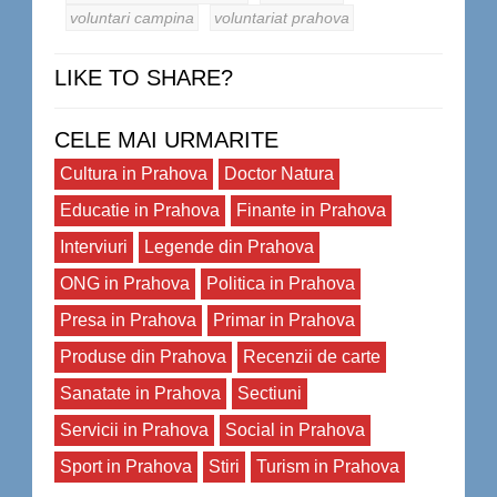
voluntari campina
voluntariat prahova
LIKE TO SHARE?
CELE MAI URMARITE
Cultura in Prahova
Doctor Natura
Educatie in Prahova
Finante in Prahova
Interviuri
Legende din Prahova
ONG in Prahova
Politica in Prahova
Presa in Prahova
Primar in Prahova
Produse din Prahova
Recenzii de carte
Sanatate in Prahova
Sectiuni
Servicii in Prahova
Social in Prahova
Sport in Prahova
Stiri
Turism in Prahova