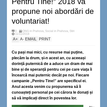
Pentru Tine!“ 2018 vă
propune noi abordări de
voluntariat!
0
ONG in Prahova
,
Social in Prahova
,
Stiri
11/11/2018
A
+
A
-
EMAIL
PRINT
Cu pași mai mici, cu resurse mai puține,
plecăm la drum, și-n acest an, cu aceeași
dorință puternică de a aduce un dram de mai
bine și de speranță pentru cei pe care viața îi
încearcă mai puternic decât pe noi.
Fiecare
campanie „Pentru Tine!“ are specificul ei.
Anul acesta venim cu propunerea să îi
cunoașteți personal pe cei cărora le donați și
să vă implicați direct în povestea lor.