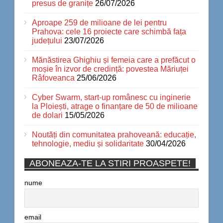
presus de granițe
26/07/2026
Aproape 259 de milioane de lei pentru
Prahova: cele 16 proiecte care schimbă fața
județului
23/07/2026
Mănăstirea Ghighiu și femeia care a prefăcut o
moșie în izvor de credință: povestea Măriuței
Râfoveanca
25/06/2026
Cyber Swarm, start-up românesc cu inginerie
la Ploiești, atrage o finanțare de 50 de milioane
de dolari
15/05/2026
Noutăți din comunitatea prahoveană: educație,
tehnologie, mediu și solidaritate
30/04/2026
ABONEAZA-TE LA STIRI PROASPETE!
nume
email