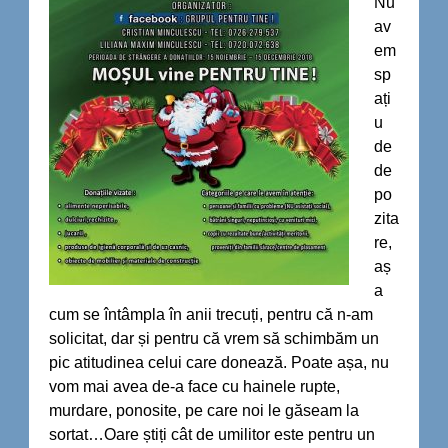
Nu
av
em
sp
ați
u
de
de
po
zita
re,
aș
a
cum se întâmpla în anii trecuți, pentru că n-am
solicitat, dar și pentru că vrem să schimbăm un
pic atitudinea celui care donează. Poate așa, nu
vom mai avea de-a face cu hainele rupte,
murdare, ponosite, pe care noi le găseam la
sortat…Oare știți cât de umilitor este pentru un