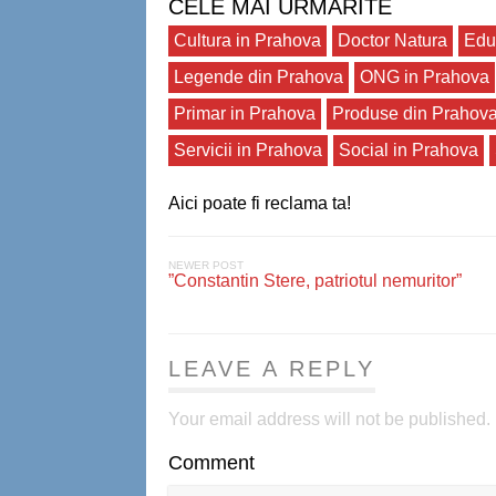
CELE MAI URMARITE
Cultura in Prahova
Doctor Natura
Edu
Legende din Prahova
ONG in Prahova
Primar in Prahova
Produse din Prahov
Servicii in Prahova
Social in Prahova
Aici poate fi reclama ta!
NEWER POST
”Constantin Stere, patriotul nemuritor”
LEAVE A REPLY
Your email address will not be published.
Comment