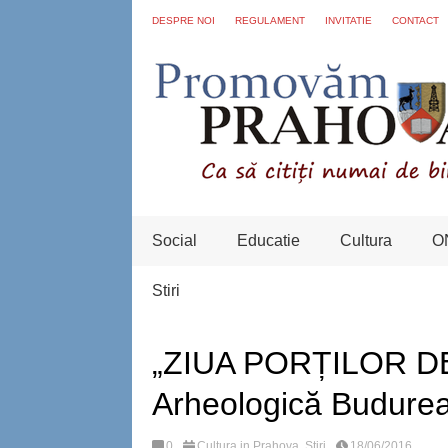
DESPRE NOI
REGULAMENT
INVITATIE
CONTACT
Social
Educatie
Cultura
O
Stiri
„ZIUA PORȚILOR DE
Arheologică Budure
0
Cultura in Prahova
,
Stiri
18/06/2016