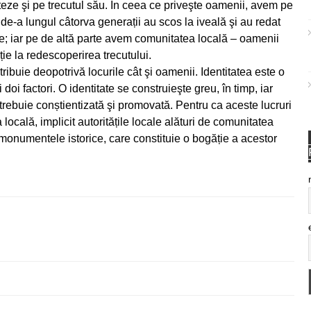
eze şi pe trecutul său. În ceea ce priveşte oamenii, avem pe
de-a lungul câtorva generații au scos la iveală şi au redat
te; iar pe de altă parte avem comunitatea locală – oamenii
ție la redescoperirea trecutului.
tribuie deopotrivă locurile cât şi oamenii. Identitatea este o
oi factori. O identitate se construieşte greu, în timp, iar
trebuie conștientizată şi promovată. Pentru ca aceste lucruri
locală, implicit autoritățile locale alături de comunitatea
 monumentele istorice, care constituie o bogăție a acestor