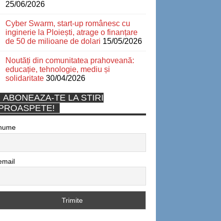
25/06/2026
Cyber Swarm, start-up românesc cu
inginerie la Ploiești, atrage o finanțare
de 50 de milioane de dolari
15/05/2026
Noutăți din comunitatea prahoveană:
educație, tehnologie, mediu și
solidaritate
30/04/2026
ABONEAZA-TE LA STIRI
PROASPETE!
nume
email