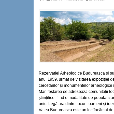
Rezervației Arheologice Budureasca și suf
anul 1959, urmat de vizitarea expoziției de
cercetărilor și monumentelor arheologice i
Manifestarea se adresează comunității local
științifice, fiind o modalitate de populariz
unic. Legătura dintre locuri, oameni şi iden
Valea Budureasca este un loc încărcat de i