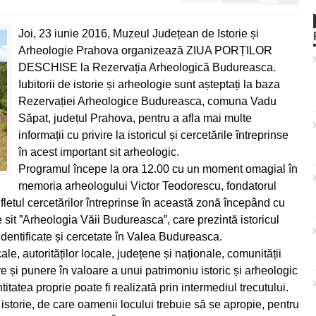
Joi, 23 iunie 2016, Muzeul Județean de Istorie și
Arheologie Prahova organizează ZIUA PORȚILOR
DESCHISE la Rezervația Arheologică Budureasca.
Iubitorii de istorie și arheologie sunt așteptați la baza
Rezervației Arheologice Budureasca, comuna Vadu
Săpat, județul Prahova, pentru a afla mai multe
informații cu privire la istoricul și cercetările întreprinse
în acest important sit arheologic.
Programul începe la ora 12.00 cu un moment omagial în
memoria arheologului Victor Teod
orescu, fondatorul
letul cercetărilor întreprinse în această zonă începând cu
 sit ”Arheologia Văii Budureasca”, care prezintă istoricul
dentificate și cercetate în Valea Budureasca.
e, autorităților locale, județene și naționale, comunității
are și punere în valoare a unui patrimoniu istoric și arheologic
titatea proprie poate fi realizată prin intermediul trecutului.
storie, de care oamenii locului trebuie să se apropie, pentru