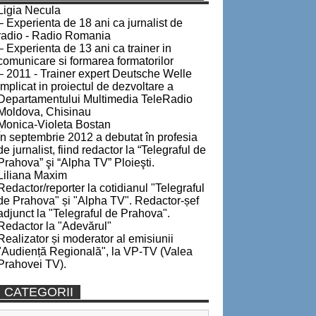
Ligia Necula
– Experienta de 18 ani ca jurnalist de
radio - Radio Romania
– Experienta de 13 ani ca trainer in
comunicare si formarea formatorilor
– 2011 - Trainer expert Deutsche Welle
implicat in proiectul de dezvoltare a
Departamentului Multimedia TeleRadio
Moldova, Chisinau
Monica-Violeta Bostan
În septembrie 2012 a debutat în profesia
de jurnalist, fiind redactor la “Telegraful de
Prahova” şi “Alpha TV” Ploieşti.
Liliana Maxim
Redactor/reporter la cotidianul "Telegraful
de Prahova" și "Alpha TV". Redactor-șef
adjunct la "Telegraful de Prahova".
Redactor la "Adevărul"
Realizator și moderator al emisiunii
"Audiență Regională", la VP-TV (Valea
Prahovei TV).
CATEGORII
Categorii