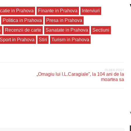
catie in Prahova
Finante in Prahova
Interviuri
Politica in Prahova
Presa in Prahova
a
Recenzii de carte
Sanatate in Prahova
Sectiuni
Sport in Prahova
Stiri
Turism in Prahova
OLDER POST
„Omagiu lui I.L.Caragiale”, la 104 ani de la
moartea sa