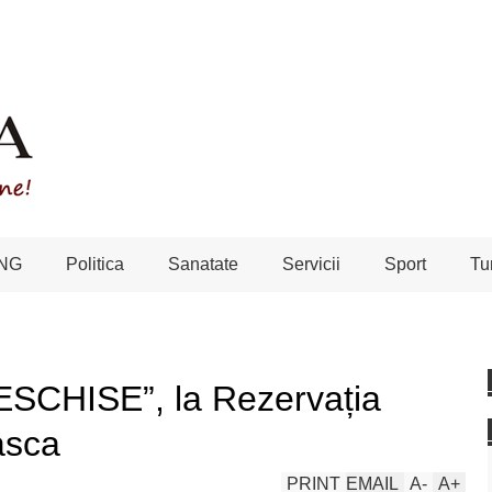
NG
Politica
Sanatate
Servicii
Sport
Tu
SCHISE”, la Rezervația
asca
PRINT
EMAIL
A
-
A
+