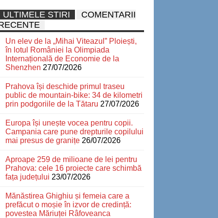
ULTIMELE STIRI
COMENTARII
RECENTE
Un elev de la „Mihai Viteazul” Ploiești,
în lotul României la Olimpiada
Internațională de Economie de la
Shenzhen
27/07/2026
Prahova își deschide primul traseu
public de mountain-bike: 34 de kilometri
prin podgoriile de la Tătaru
27/07/2026
Europa își unește vocea pentru copii.
Campania care pune drepturile copilului
mai presus de granițe
26/07/2026
Aproape 259 de milioane de lei pentru
Prahova: cele 16 proiecte care schimbă
fața județului
23/07/2026
Mănăstirea Ghighiu și femeia care a
prefăcut o moșie în izvor de credință:
povestea Măriuței Râfoveanca