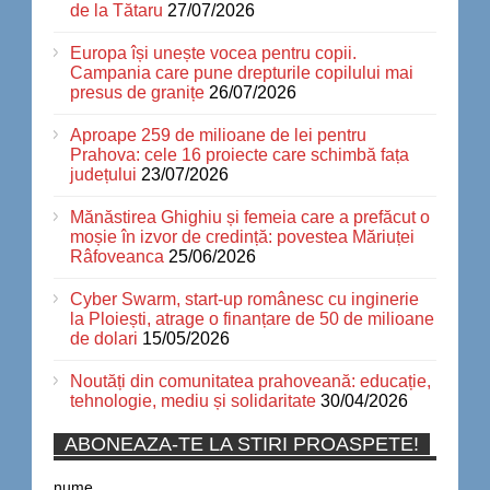
de la Tătaru
27/07/2026
Europa își unește vocea pentru copii.
Campania care pune drepturile copilului mai
presus de granițe
26/07/2026
Aproape 259 de milioane de lei pentru
Prahova: cele 16 proiecte care schimbă fața
județului
23/07/2026
Mănăstirea Ghighiu și femeia care a prefăcut o
moșie în izvor de credință: povestea Măriuței
Râfoveanca
25/06/2026
Cyber Swarm, start-up românesc cu inginerie
la Ploiești, atrage o finanțare de 50 de milioane
de dolari
15/05/2026
Noutăți din comunitatea prahoveană: educație,
tehnologie, mediu și solidaritate
30/04/2026
ABONEAZA-TE LA STIRI PROASPETE!
nume