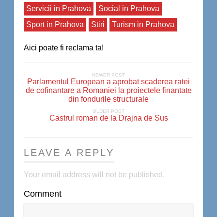
Servicii in Prahova
Social in Prahova
Sport in Prahova
Stiri
Turism in Prahova
Aici poate fi reclama ta!
NEWER POST
Parlamentul European a aprobat scaderea ratei
de cofinantare a Romaniei la proiectele finantate
din fondurile structurale
OLDER POST
Castrul roman de la Drajna de Sus
LEAVE A REPLY
Your email address will not be published.
Comment