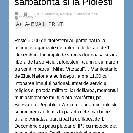
sarbatorita si la Ploiesti
0
Cultura in Prahova
,
Politica in Prahova
,
Stiri
01/12/2011
A
+
A
-
EMAIL
PRINT
Peste 3 000 de ploiesteni au participat la la
actiunile organizate de autoritatile locale de 1
Decembrie. Incurajati de vremea frumoasa si ziua
libera de la serviciu , ploiestenii (cu mic cu mare )
au venit in parcul „Mihai Viteazul”… Manifestarile
de Ziua Nationala au început la ora 11.00,cu
intonarea imnului national,urmat de serviciul
religios si parada militara. iar defilarea, momentul
mult asteptat de multi, o ora mai târziu, pe
Bulevardul Republicii. Armata, jandarmii, politistii
si pompierii au trimis la parada cele mai bune
utilaje. Armata a participat la defilarea de 1
Decembrie cu patru plutoane, IPJ cu motociclete,