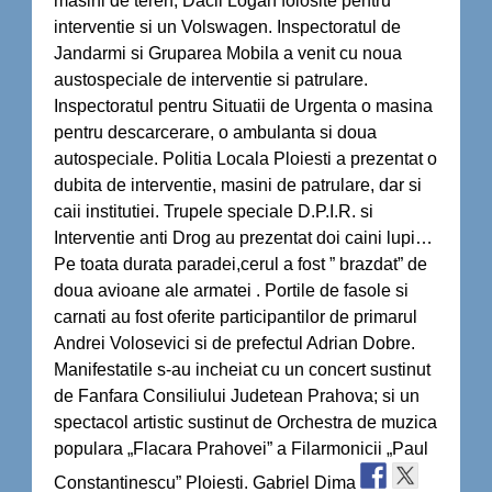
masini de teren, Dacii Logan folosite pentru
interventie si un Volswagen. Inspectoratul de
Jandarmi si Gruparea Mobila a venit cu noua
austospeciale de interventie si patrulare.
Inspectoratul pentru Situatii de Urgenta o masina
pentru descarcerare, o ambulanta si doua
autospeciale. Politia Locala Ploiesti a prezentat o
dubita de interventie, masini de patrulare, dar si
caii institutiei. Trupele speciale D.P.I.R. si
Interventie anti Drog au prezentat doi caini lupi…
Pe toata durata paradei,cerul a fost ” brazdat” de
doua avioane ale armatei . Portile de fasole si
carnati au fost oferite participantilor de primarul
Andrei Volosevici si de prefectul Adrian Dobre.
Manifestatile s-au incheiat cu un concert sustinut
de Fanfara Consiliului Judetean Prahova; si un
spectacol artistic sustinut de Orchestra de muzica
populara „Flacara Prahovei” a Filarmonicii „Paul
Constantinescu” Ploiesti. Gabriel Dima