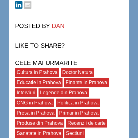
POSTED BY
DAN
LIKE TO SHARE?
CELE MAI URMARITE
Cultura in Prahova
Doctor Natura
Educatie in Prahova
Finante in Prahova
Interviuri
Legende din Prahova
ONG in Prahova
Politica in Prahova
Presa in Prahova
Primar in Prahova
Produse din Prahova
Recenzii de carte
Sanatate in Prahova
Sectiuni