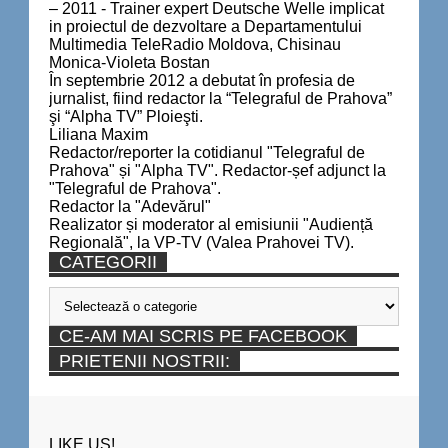
– 2011 - Trainer expert Deutsche Welle implicat
in proiectul de dezvoltare a Departamentului
Multimedia TeleRadio Moldova, Chisinau
Monica-Violeta Bostan
În septembrie 2012 a debutat în profesia de
jurnalist, fiind redactor la “Telegraful de Prahova”
şi “Alpha TV” Ploieşti.
Liliana Maxim
Redactor/reporter la cotidianul "Telegraful de
Prahova" și "Alpha TV". Redactor-șef adjunct la
"Telegraful de Prahova".
Redactor la "Adevărul"
Realizator și moderator al emisiunii "Audiență
Regională", la VP-TV (Valea Prahovei TV).
CATEGORII
Categorii
CE-AM MAI SCRIS PE FACEBOOK
PRIETENII NOSTRII:
LIKE US!