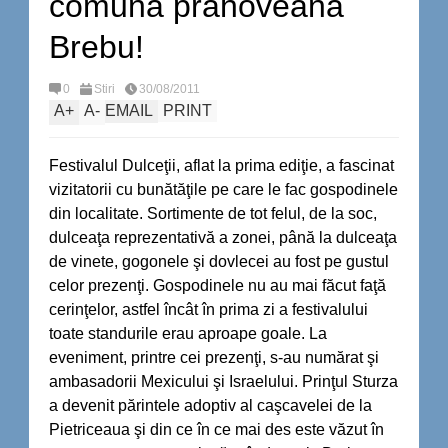
comuna prahoveană
Brebu!
0
Stiri
30/08/2011
A
+
A
-
EMAIL
PRINT
Festivalul Dulceţii, aflat la prima ediţie, a fascinat
vizitatorii cu bunătăţile pe care le fac gospodinele
din localitate. Sortimente de tot felul, de la soc,
dulceaţa reprezentativă a zonei, până la dulceaţa
de vinete, gogonele şi dovlecei au fost pe gustul
celor prezenţi. Gospodinele nu au mai făcut faţă
cerinţelor, astfel încât în prima zi a festivalului
toate standurile erau aproape goale. La
eveniment, printre cei prezenţi, s-au numărat şi
ambasadorii Mexicului şi Israelului. Prinţul Sturza
a devenit părintele adoptiv al caşcavelei de la
Pietriceaua şi din ce în ce mai des este văzut în