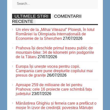
ULTIMELE STIRI
COMENTARII
RECENTE
Un elev de la „Mihai Viteazul” Ploiești, în lotul
României la Olimpiada Internațională de
Economie de la Shenzhen
27/07/2026
Prahova își deschide primul traseu public de
mountain-bike: 34 de kilometri prin podgoriile
de la Tătaru
27/07/2026
Europa își unește vocea pentru copii.
Campania care pune drepturile copilului mai
presus de granițe
26/07/2026
Aproape 259 de milioane de lei pentru
Prahova: cele 16 proiecte care schimbă fața
județului
23/07/2026
Mănăstirea Ghighiu și femeia care a prefăcut o
moșie în izvor de credință: povestea Măriuței