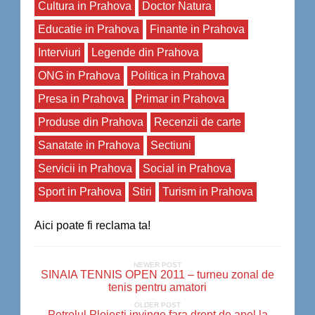
Cultura in Prahova
Doctor Natura
Educatie in Prahova
Finante in Prahova
Interviuri
Legende din Prahova
ONG in Prahova
Politica in Prahova
Presa in Prahova
Primar in Prahova
Produse din Prahova
Recenzii de carte
Sanatate in Prahova
Sectiuni
Servicii in Prahova
Social in Prahova
Sport in Prahova
Stiri
Turism in Prahova
Aici poate fi reclama ta!
NEWER POST
SINAIA TENNIS OPEN 2011 – turneu zonal de
tenis pentru amatori
OLDER POST
Petrolul Ploiesti invinge fara drept de apel la