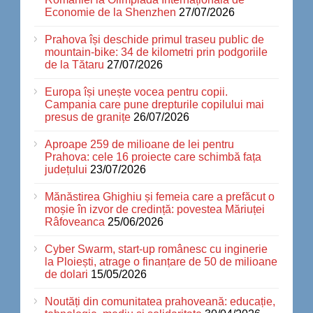
Economie de la Shenzhen
27/07/2026
Prahova își deschide primul traseu public de
mountain-bike: 34 de kilometri prin podgoriile
de la Tătaru
27/07/2026
Europa își unește vocea pentru copii.
Campania care pune drepturile copilului mai
presus de granițe
26/07/2026
Aproape 259 de milioane de lei pentru
Prahova: cele 16 proiecte care schimbă fața
județului
23/07/2026
Mănăstirea Ghighiu și femeia care a prefăcut o
moșie în izvor de credință: povestea Măriuței
Râfoveanca
25/06/2026
Cyber Swarm, start-up românesc cu inginerie
la Ploiești, atrage o finanțare de 50 de milioane
de dolari
15/05/2026
Noutăți din comunitatea prahoveană: educație,