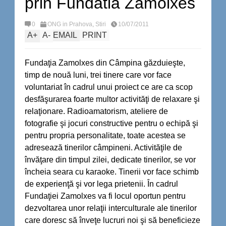
prin Fundatia Zamolxes
0
ONG in Prahova
,
Stiri
10/07/2011
A
+
A
-
EMAIL
PRINT
Fundaţia Zamolxes din Câmpina găzduieşte,
timp de nouă luni, trei tinere care vor face
voluntariat în cadrul unui proiect ce are ca scop
desfăşurarea foarte multor activităţi de relaxare şi
relaţionare. Radioamatorism, ateliere de
fotografie şi jocuri constructive pentru o echipă şi
pentru propria personalitate, toate acestea se
adresează tinerilor câmpineni. Activităţile de
învăţare din timpul zilei, dedicate tinerilor, se vor
încheia seara cu karaoke. Tinerii vor face schimb
de experienţă şi vor lega prietenii. În cadrul
Fundaţiei Zamolxes va fi locul oportun pentru
dezvoltarea unor relaţii interculturale ale tinerilor
care doresc să înveţe lucruri noi şi să beneficieze