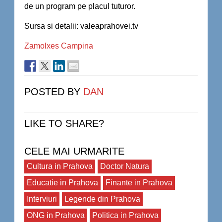
de un program pe placul tuturor.
Sursa si detalii: valeaprahovei.tv
Zamolxes Campina
POSTED BY
DAN
LIKE TO SHARE?
CELE MAI URMARITE
Cultura in Prahova
Doctor Natura
Educatie in Prahova
Finante in Prahova
Interviuri
Legende din Prahova
ONG in Prahova
Politica in Prahova