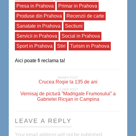
Presa in Prahova
Primar in Prahova
Produse din Prahova
Recenzii de carte
Sanatate in Prahova
Sectiuni
Servicii in Prahova
Social in Prahova
Sport in Prahova
Stiri
Turism in Prahova
Aici poate fi reclama ta!
NEWER POST
Crucea Roşie la 135 de ani
OLDER POST
Vernisaj de pictură ”Madrigale Frumosului” a
Gabrielei Ricşan in Campina
LEAVE A REPLY
Your email address will not be published.