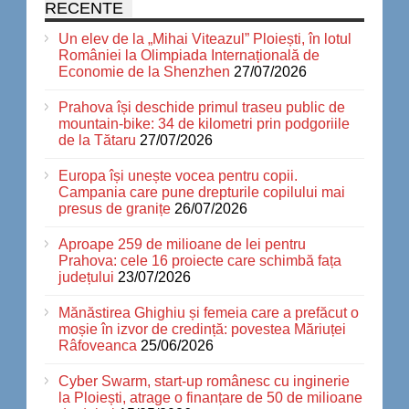
RECENTE
Un elev de la „Mihai Viteazul” Ploiești, în lotul
României la Olimpiada Internațională de
Economie de la Shenzhen
27/07/2026
Prahova își deschide primul traseu public de
mountain-bike: 34 de kilometri prin podgoriile
de la Tătaru
27/07/2026
Europa își unește vocea pentru copii.
Campania care pune drepturile copilului mai
presus de granițe
26/07/2026
Aproape 259 de milioane de lei pentru
Prahova: cele 16 proiecte care schimbă fața
județului
23/07/2026
Mănăstirea Ghighiu și femeia care a prefăcut o
moșie în izvor de credință: povestea Măriuței
Râfoveanca
25/06/2026
Cyber Swarm, start-up românesc cu inginerie
la Ploiești, atrage o finanțare de 50 de milioane