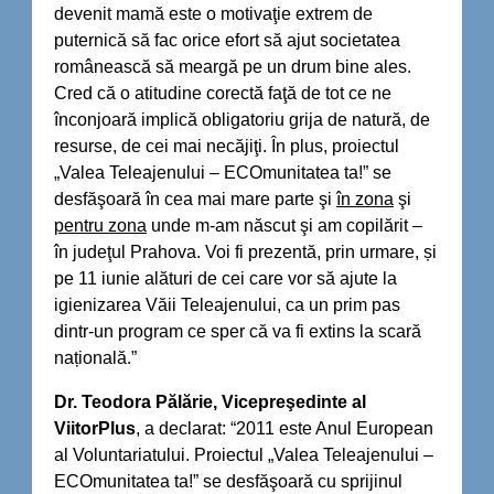
devenit mamă este o motivaţie extrem de
puternică să fac orice efort să ajut societatea
românească să meargă pe un drum bine ales.
Cred că o atitudine corectă faţă de tot ce ne
înconjoară implică obligatoriu grija de natură, de
resurse, de cei mai necăjiţi. În plus, proiectul
„Valea Teleajenului – ECOmunitatea ta!” se
desfăşoară în cea mai mare parte şi
în zona
şi
pentru zona
unde m-am născut şi am copilărit –
în judeţul Prahova. Voi fi prezentă, prin urmare, și
pe 11 iunie alături de cei care vor să ajute la
igienizarea Văii Teleajenului, ca un prim pas
dintr-un program ce sper că va fi extins la scară
națională.”
Dr. Teodora Pălărie, Vicepreşedinte al
ViitorPlus
, a declarat: “2011 este Anul European
al Voluntariatului. Proiectul „Valea Teleajenului –
ECOmunitatea ta!” se desfăşoară cu sprijinul