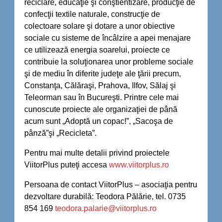
reciclare, educaţie şi conştientizare, producţie de
confecţii textile naturale, construcţie de
colectoare solare şi dotare a unor obiective
sociale cu sisteme de încâlzire a apei menajare
ce utilizează energia soarelui, proiecte ce
contribuie la soluţionarea unor probleme sociale
şi de mediu în diferite judeţe ale ţării precum,
Constanţa, Călăraşi, Prahova, Ilfov, Sălaj şi
Teleorman sau în Bucureşti. Printre cele mai
cunoscute proiecte ale organizaţiei de până
acum sunt „Adoptă un copac!”, „Sacoşa de
pânză”şi „Recicleta”.
Pentru mai multe detalii privind proiectele
ViitorPlus puteţi accesa
www.viitorplus.ro
Persoana de contact ViitorPlus – asociaţia pentru
dezvoltare durabilă: Teodora Pălărie, tel. 0735
854 169
teodora.palarie@viitorplus.ro