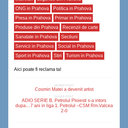
ONG in Prahova
Politica in Prahova
Presa in Prahova
Primar in Prahova
Produse din Prahova
Recenzii de carte
Sanatate in Prahova
Sectiuni
Servicii in Prahova
Social in Prahova
Sport in Prahova
Stiri
Turism in Prahova
Aici poate fi reclama ta!
NEWER POST
Cosmin Matei a devenit artist
OLDER POST
ADIO SERIE B. Petrolul Ploiesti s-a intors
dupa…7 ani in liga 1. Petrolul –CSM Rm.Valcea
2-0