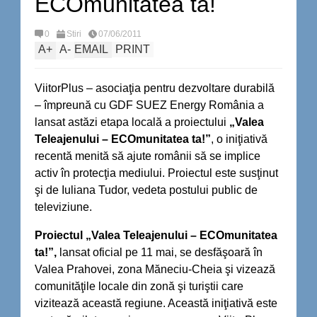
ECOmunitatea ta!
0
Stiri
07/06/2011
A
+
A
-
EMAIL
PRINT
ViitorPlus – asociaţia pentru dezvoltare durabilă
– împreună cu GDF SUEZ Energy România a
lansat astăzi etapa locală a proiectului
„Valea
Teleajenului – ECOmunitatea ta!”
, o iniţiativă
recentă menită să ajute românii să se implice
activ în protecţia mediului. Proiectul este
susţinut
şi de Iuliana Tudor, vedeta postului public de
televiziune.
Proiectul „Valea Teleajenului – ECOmunitatea
ta!”,
lansat oficial pe 11 mai, se desfăşoară în
Valea Prahovei, zona Măneciu-Cheia şi vizează
comunităţile locale din zonă şi turiştii care
vizitează această regiune. Această iniţiativă este