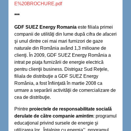
E%20BROCHURE.pdf
***
GDF SUEZ Energy Romania
este filiala primei
companii de utilităţi din lume după cifra de afaceri
şi unul dintre cei mai mari furnizori de gaze
naturale din România având 1,3 milioane de
clienţi. În 2009, GDF SUEZ Energy România a
intrat pe piaţa furnizării de energie electrică
pentru clienţii business. Distrigaz Sud Reţele,
filiala de distribuţie a GDF SUEZ Energy
România, a fost înfiinţată în martie 2008 ca
urmare a separării activităţii de comercializare de
cea de distribuţie.
Printre
proiectele de responsabilitate socială
derulate de către companie amintim
: programul
educaţional privind sursele de energie şi
utilizarea lor ,,Întalnire cu energia’’, programul