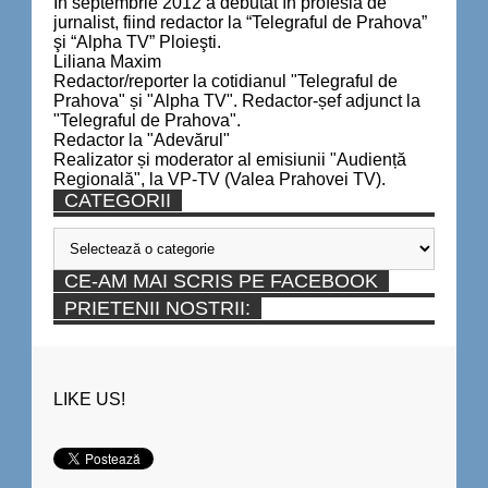
În septembrie 2012 a debutat în profesia de
jurnalist, fiind redactor la “Telegraful de Prahova”
şi “Alpha TV” Ploieşti.
Liliana Maxim
Redactor/reporter la cotidianul "Telegraful de
Prahova" și "Alpha TV". Redactor-șef adjunct la
"Telegraful de Prahova".
Redactor la "Adevărul"
Realizator și moderator al emisiunii "Audiență
Regională", la VP-TV (Valea Prahovei TV).
CATEGORII
Categorii
CE-AM MAI SCRIS PE FACEBOOK
PRIETENII NOSTRII:
LIKE US!