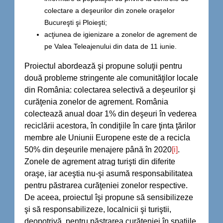
colectare a deşeurilor din zonele oraşelor
Bucureşti şi Ploieşti;
acţiunea de igienizare a zonelor de agrement de
pe Valea Teleajenului din data de 11 iunie.
Proiectul abordează şi propune soluţii pentru
două probleme stringente ale comunităţilor locale
din România: colectarea selectivă a deşeurilor şi
curăţenia zonelor de agrement. România
colectează anual doar 1% din deşeuri în vederea
reciclării acestora, în condiţiile în care ţinta ţărilor
membre ale Uniunii Europene este de a recicla
50% din deşeurile menajere până în 2020
[i]
.
Zonele de agrement atrag turişti din diferite
oraşe, iar aceştia nu-şi asumă responsabilitatea
pentru păstrarea curăţeniei zonelor respective.
De aceea, proiectul îşi propune să sensibilizeze
şi să responsabilizeze, localnicii şi turiştii,
deopotrivă, pentru păstrarea curăţeniei în spaţiile