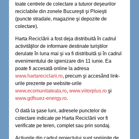
toate centrele de colectare a tuturor deşeurilor
reciclabile din zonele Bucureşti şi Ploieşti
(puncte stradale, magazine şi depozite de
colectare).
Harta Reciclării a fost deja distribuită în cadrul
activităţilor de informare destinate turiştilor
derulate în luna mai şi va fi distribuită și în cadrul
evenimentului de igienizare din 11 iunie. Ea
poate fi accesată online la adresa
www.hartareciclarii.ro
, precum şi accesând link-
urile prezente pe website-urile
www.ecomunitateata.ro
,
www.viitorplus.ro
şi
www.gdfsuez-energy.ro
.
O dată la şase luni, adresele punctelor de
colectare indicate pe Harta Reciclării vor fi
verificate pe teren, complet sau prin sondaj.
Acţiunile din cadrul proiectului sunt sprijinite de