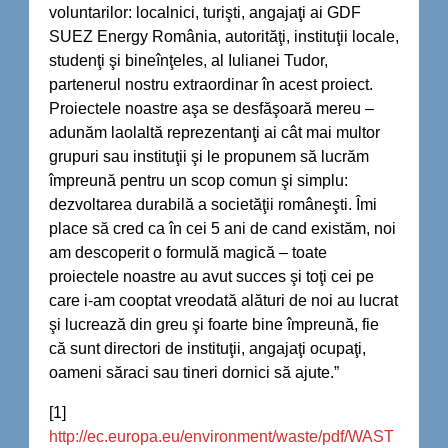
voluntarilor: localnici, turişti, angajaţi ai GDF
SUEZ Energy România, autorităţi, instituţii locale,
studenţi şi bineînţeles, al Iulianei Tudor,
partenerul nostru extraordinar în acest proiect.
Proiectele noastre aşa se desfăşoară mereu –
adunăm laolaltă reprezentanţi ai cât mai multor
grupuri sau instituţii şi le propunem să lucrăm
împreună pentru un scop comun şi simplu:
dezvoltarea durabilă a societăţii româneşti. Îmi
place să cred ca în cei 5 ani de cand existăm, noi
am descoperit o formulă magică – toate
proiectele noastre au avut succes şi toţi cei pe
care i-am cooptat vreodată alături de noi au lucrat
şi lucrează din greu şi foarte bine împreună, fie
că sunt directori de instituţii, angajaţi ocupaţi,
oameni săraci sau tineri dornici să ajute.”
[1]
http://ec.europa.eu/environment/waste/pdf/WAST