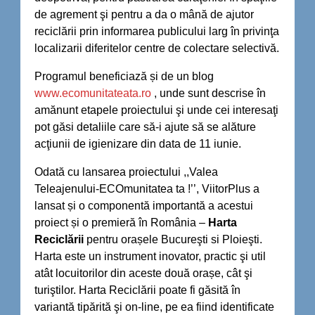
de agrement şi pentru a da o mână de ajutor
reciclării prin informarea publicului larg în privinţa
localizarii diferitelor centre de colectare selectivă.
Programul beneficiază și de un blog
www.ecomunitateata.ro
, unde sunt descrise în
amănunt etapele proiectului şi unde cei interesaţi
pot găsi detaliile care să-i ajute să se alăture
acţiunii de igienizare din data de 11 iunie.
Odată cu lansarea proiectului ,,Valea
Teleajenului-ECOmunitatea ta !’’, ViitorPlus a
lansat și o componentă importantă a acestui
proiect și o premieră în România –
Harta
Reciclării
pentru orașele Bucureşti si Ploieşti.
Harta este un instrument inovator, practic şi util
atât locuitorilor din aceste două orașe, cât şi
turiştilor. Harta Reciclării poate fi găsită în
variantă tipărită şi on-line, pe ea fiind identificate