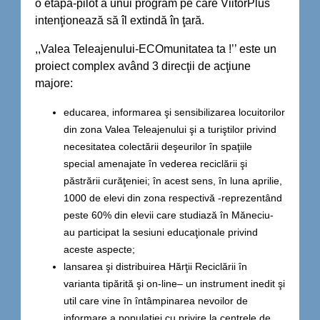
o etapă-pilot a unui program pe care ViitorPlus
intenţionează să îl extindă în ţară.
,,Valea Teleajenului-ECOmunitatea ta !’’ este un
proiect complex având 3 direcţii de acţiune
majore:
educarea, informarea şi sensibilizarea locuitorilor
din zona Valea Teleajenului şi a turiştilor privind
necesitatea colectării deşeurilor în spaţiile
special amenajate în vederea reciclării şi
păstrării curăţeniei; în acest sens, în luna aprilie,
1000 de elevi din zona respectivă -reprezentând
peste 60% din elevii care studiază în Măneciu-
au participat la sesiuni educaţionale privind
aceste aspecte;
lansarea şi distribuirea Hărţii Reciclării în
varianta tipărită şi on-line– un instrument inedit şi
util care vine în întâmpinarea nevoilor de
informare a populaţiei cu privire la centrele de