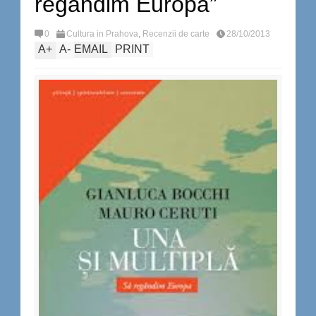
regândim Europa”
0
Cultura in Prahova
,
Recenzii de carte
28/10/2013
A
+
A
-
EMAIL
PRINT