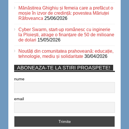
Mănăstirea Ghighiu și femeia care a prefăcut o
moșie în izvor de credință: povestea Măriuței
Râfoveanca
25/06/2026
Cyber Swarm, start-up românesc cu inginerie
la Ploiești, atrage o finanțare de 50 de milioane
de dolari
15/05/2026
Noutăți din comunitatea prahoveană: educație,
tehnologie, mediu și solidaritate
30/04/2026
ABONEAZA-TE LA STIRI PROASPETE!
nume
email