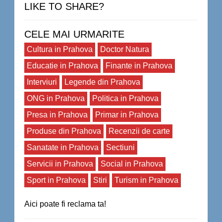
LIKE TO SHARE?
CELE MAI URMARITE
Cultura in Prahova
Doctor Natura
Educatie in Prahova
Finante in Prahova
Interviuri
Legende din Prahova
ONG in Prahova
Politica in Prahova
Presa in Prahova
Primar in Prahova
Produse din Prahova
Recenzii de carte
Sanatate in Prahova
Sectiuni
Servicii in Prahova
Social in Prahova
Sport in Prahova
Stiri
Turism in Prahova
Aici poate fi reclama ta!