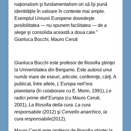
naţionalism şi fundamentalism ori să îşi pună
identităţile în valoare în contexte mai ample.
Exemplul Uniunii Europene dovedeşte
posibilitatea — nu spunem facilitatea — de a
alege şi consolida această a doua cale.”
Gianluca Bocchi, Mauro Ceruti
Gianluca Bocchi este profesor de filosofia ştiinţei
la Universitatea din Bergamo. Este autorul unui
număr mare de eseuri, articole, conferinţe, cărţi. A
publicat, între altele,
L’Europa nell’era
planetaria
(în colaborare cu E. Morin, 1991),
Le
radici prime dell’Europa
(cu Mauro Ceruti,
2001),
La filosofia della cura. La cura
responsabile
(2012) şi
Cervello anarchico, la
cura responsabile
(2012).
Mauro Ceruti este profesor de filosofia ştiinţei la