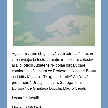
Aşa cum v -am obişnuit vă vom adresa în fiecare
zi o invitaţie la lectură, graţie inimosului colectiv
al Bibliotecii Judeţene “Nicolae Iorga”, care
continuă astfel, ceea ce Profesorul Nicolae Boaru
a clădit atâţia ani :”Dragul de carte!” Astăzi vă
propunem ” Una şi multiplă. Să regândim
Europa”, de Gianluca Bocchi, Mauro Ceruti.
Lectură plăcută!
Monica BOSTAN