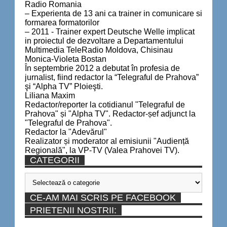
Radio Romania
– Experienta de 13 ani ca trainer in comunicare si
formarea formatorilor
– 2011 - Trainer expert Deutsche Welle implicat
in proiectul de dezvoltare a Departamentului
Multimedia TeleRadio Moldova, Chisinau
Monica-Violeta Bostan
În septembrie 2012 a debutat în profesia de
jurnalist, fiind redactor la “Telegraful de Prahova”
şi “Alpha TV” Ploieşti.
Liliana Maxim
Redactor/reporter la cotidianul "Telegraful de
Prahova" și "Alpha TV". Redactor-șef adjunct la
"Telegraful de Prahova".
Redactor la "Adevărul"
Realizator și moderator al emisiunii "Audiență
Regională", la VP-TV (Valea Prahovei TV).
CATEGORII
Categorii
CE-AM MAI SCRIS PE FACEBOOK
PRIETENII NOSTRII: