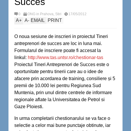
Succes
0
ONG in Prahova
,
Stiri
17/05/2012
A
+
A
-
EMAIL
PRINT
O noua sesiune de inscrieri in proiectul Tineri
antreprenori de succes are loc in luna mai.
Formularul de inscriere poate fi accesat la
linkul:
http://www.tas.untsr.
ro/chestionar-tas
Proiectul Tineri Antreprenori de Succes este o
oportunitate pentru tinerii care au o idee de
afacere prin acordarea de training, consiliere și 5
premii de 10.000 lei pentru Regiunea Sud
Muntenia, prin unul dintre centrele de informare
regionale aflate la Universitatea de Petrol si
Gaze Ploiesti.
In urma completarii chestionarului se va face o
selectie a celor mai bune punctaje obtinute, iar