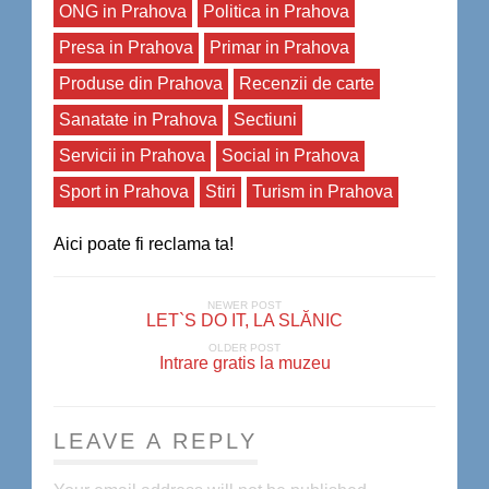
ONG in Prahova
Politica in Prahova
Presa in Prahova
Primar in Prahova
Produse din Prahova
Recenzii de carte
Sanatate in Prahova
Sectiuni
Servicii in Prahova
Social in Prahova
Sport in Prahova
Stiri
Turism in Prahova
Aici poate fi reclama ta!
NEWER POST
LET`S DO IT, LA SLĂNIC
OLDER POST
Intrare gratis la muzeu
LEAVE A REPLY