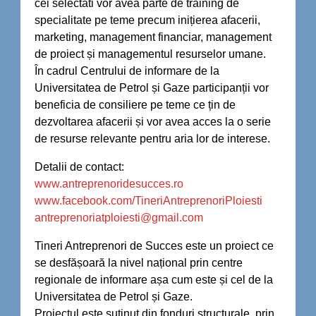
cei selectati vor avea parte de training de
specialitate pe teme precum inițierea afacerii,
marketing, management financiar, management
de proiect și managementul resurselor umane.
În cadrul Centrului de informare de la
Universitatea de Petrol și Gaze participanții vor
beneficia de consiliere pe teme ce țin de
dezvoltarea afacerii și vor avea acces la o serie
de resurse relevante pentru aria lor de interese.
Detalii de contact:
www.antreprenoridesucces.ro
www.facebook.com/
TineriAntreprenoriPloiesti
antreprenoriatploiesti@gmail.
com
Tineri Antreprenori de Succes este un proiect ce
se desfășoară la nivel național prin centre
regionale de informare așa cum este și cel de la
Universitatea de Petrol și Gaze.
Proiectul este suținut din fonduri structurale, prin