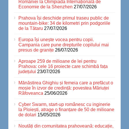
României la Olimpiada Internațională de
Economie de la Shenzhen
27/07/2026
Prahova își deschide primul traseu public de
mountain-bike: 34 de kilometri prin podgoriile
de la Tătaru
27/07/2026
Europa își unește vocea pentru copii.
Campania care pune drepturile copilului mai
presus de granițe
26/07/2026
Aproape 259 de milioane de lei pentru
Prahova: cele 16 proiecte care schimbă fața
județului
23/07/2026
Mănăstirea Ghighiu și femeia care a prefăcut o
moșie în izvor de credință: povestea Măriuței
Râfoveanca
25/06/2026
Cyber Swarm, start-up românesc cu inginerie
la Ploiești, atrage o finanțare de 50 de milioane
de dolari
15/05/2026
Noutăți din comunitatea prahoveană: educație,