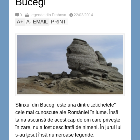
Bucegi
0
Legende din Prahova
22/03/2014
A
+
A
-
EMAIL
PRINT
Sfinxul din Bucegi este una dintre „etichetele”
cele mai cunoscute ale României în lume. Însă
taina ascunsă de acest cap de om care priveşte
în zare, nu a fost descifrată de nimeni. În jurul lui
s-au ţesut însă numeroase legende.