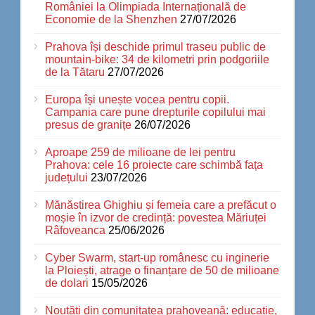
României la Olimpiada Internațională de
Economie de la Shenzhen
27/07/2026
Prahova își deschide primul traseu public de
mountain-bike: 34 de kilometri prin podgoriile
de la Tătaru
27/07/2026
Europa își unește vocea pentru copii.
Campania care pune drepturile copilului mai
presus de granițe
26/07/2026
Aproape 259 de milioane de lei pentru
Prahova: cele 16 proiecte care schimbă fața
județului
23/07/2026
Mănăstirea Ghighiu și femeia care a prefăcut o
moșie în izvor de credință: povestea Măriuței
Râfoveanca
25/06/2026
Cyber Swarm, start-up românesc cu inginerie
la Ploiești, atrage o finanțare de 50 de milioane
de dolari
15/05/2026
Noutăți din comunitatea prahoveană: educație,