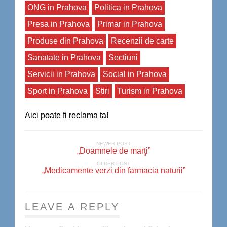
ONG in Prahova
Politica in Prahova
Presa in Prahova
Primar in Prahova
Produse din Prahova
Recenzii de carte
Sanatate in Prahova
Sectiuni
Servicii in Prahova
Social in Prahova
Sport in Prahova
Stiri
Turism in Prahova
Aici poate fi reclama ta!
NEWER POST
„Doamnele de marţi”
OLDER POST
„Medicamente verzi din farmacia naturii”
LEAVE A REPLY